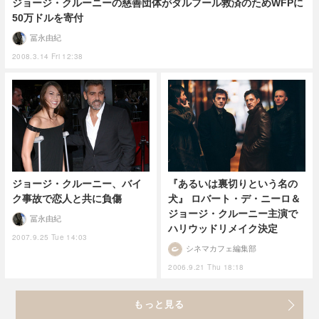
ジョージ・クルーニーの慈善団体がダルフール救済のためWFPに
50万ドルを寄付
冨永由紀
2008.3.14 Fri 12:38
ジョージ・クルーニー、バイ
『あるいは裏切りという名の
ク事故で恋人と共に負傷
犬』 ロバート・デ・ニーロ＆
ジョージ・クルーニー主演で
冨永由紀
ハリウッドリメイク決定
2007.9.25 Tue 14:03
シネマカフェ編集部
2006.9.21 Thu 18:18
もっと見る