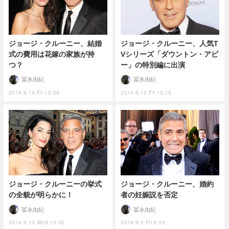
ジョージ・クルーニー、結婚
ジョージ・クルーニー、人気T
式の費用は花嫁の家族が持
Vシリーズ「ダウントン・アビ
つ？
ー」の特別編に出演
冨永由紀
冨永由紀
2014.9.19 Fri 10:00
2014.9.12 Fri 10:15
ジョージ・クルーニーの挙式
ジョージ・クルーニー、婚約
の全貌が明らかに！
者の妊娠説を否定
冨永由紀
冨永由紀
2014.9.10 Wed 10:02
2014.9.5 Fri 9:30