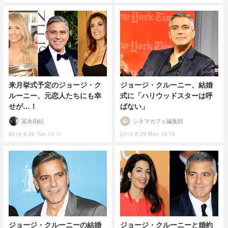
来月挙式予定のジョージ・ク
ジョージ・クルーニー、結婚
ルーニー、元恋人たちにも幸
式に「ハリウッドスターは呼
せが…！
ばない」
冨永由紀
シネマカフェ編集部
2014.8.26 Tue 10:11
2014.8.25 Mon 12:15
ジョージ・クルーニーの結婚
ジョージ・クルーニーと婚約