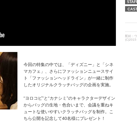
STAF
CAS
配給：
(C)2015 
今回の特集の中では、「ディズニー」と「シネ
マカフェ」、さらにファッションニュースサイ
ト「ファッションヘッドライン」が一緒に制作
したオリジナルクラッチバッグの企画を実施。
“ヨロコビ”と“カナシミ”のキャラクターデザイン
からバッグの生地・色合いまで、会議を重ねキ
ュートな使いやすいクラッチバッグを制作。こ
ちら公開を記念して40名様にプレゼント！