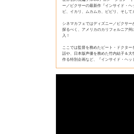
ー／ピクサーの最新作『インサイド・ヘッ
ビ、イカリ、ムカムカ、ビビリ、そしてカ
シネマカフェではディズニー／ピクサーが
探るべく、アメリカのカリフォルニア州
入！
ここでは監督を務めたピート・ドクター
話や、日本版声優を務めた竹内結子＆大
作る特別企画など、『インサイド・ヘッ