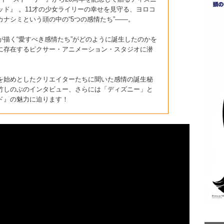
ド』 。11才の少女ライリーの幸せを見守る、ヨロコ
ナシミという頭の中の“5つの感情たち”――。
描く“愛すべき感情たち”がどのように誕生したのかを
に存在するピクサー・アニメーション・スタジオに潜
を始めとしたクリエイターたちに聞いた感情の誕生秘
竹しのぶのインタビュー、さらには「ディズニー」と
ド』の魅力に迫ります！