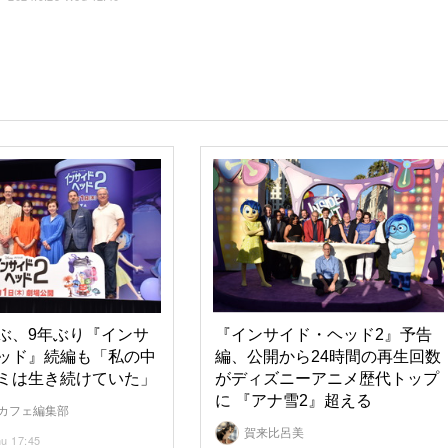
ぶ、9年ぶり『インサ
『インサイド・ヘッド2』予告
ッド』続編も「私の中
編、公開から24時間の再生回数
ミは生き続けていた」
がディズニーアニメ歴代トップ
に 『アナ雪2』超える
カフェ編集部
賀来比呂美
hu 17:45