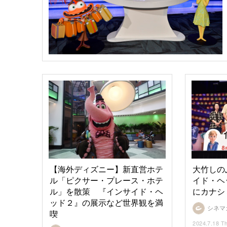
【海外ディズニー】新直営ホテ
大竹しの
ル「ピクサー・プレース・ホテ
イド・ヘ
ル」を散策 『インサイド・ヘ
にカナシ
ッド２』の展示など世界観を満
シネマ
喫
2024.7.18 T