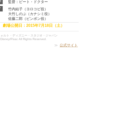
F
監督：ピート・ドクター
T
竹内結子（ヨロコビ役）
大竹しのぶ（カナシミ役）
佐藤二郎（ビンボン役）
劇場公開日：2015年7月18日（土）
ウォルト・ディズニー・スタジオ・ジャパン
Disney/Pixar. All Rights Reserved.
≫
公式サイト