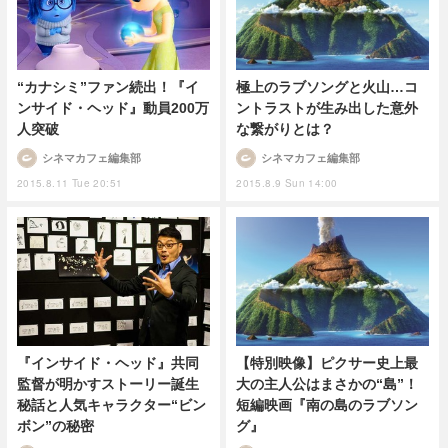
“カナシミ”ファン続出！『イ
極上のラブソングと火山…コ
ンサイド・ヘッド』動員200万
ントラストが生み出した意外
人突破
な繋がりとは？
シネマカフェ編集部
シネマカフェ編集部
2015.8.11 Tue 20:51
2015.8.9 Sun 14:00
【特別映像】ピクサー史上最
『インサイド・ヘッド』共同
大の主人公はまさかの“島”！
監督が明かすストーリー誕生
短編映画『南の島のラブソン
秘話と人気キャラクター“ビン
グ』
ボン”の秘密