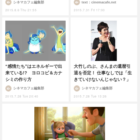
text：cinemacafe.net
シネマカフェ編集部
2015.7.31 Fri 17:00
2015.8.6 Thu 21:55
“感情たち”はエネルギーで出
大竹しのぶ、さんまの還暦引
来ている!? ヨロコビ＆カナ
退を否定！ 仕事なしでは「生
シミの作り方
きていけないんじゃない？」
シネマカフェ編集部
シネマカフェ編集部
2015.7.28 Tue 20:40
2015.7.28 Tue 13:26