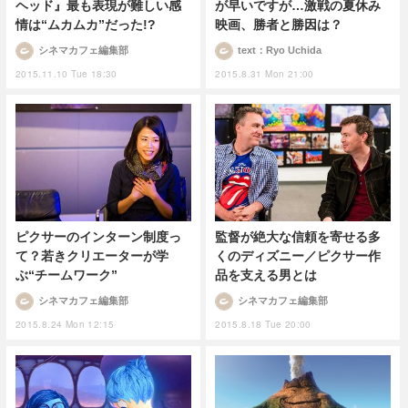
ヘッド』最も表現が難しい感
が早いですが…激戦の夏休み
情は“ムカムカ”だった!?
映画、勝者と勝因は？
シネマカフェ編集部
text：Ryo Uchida
2015.11.10 Tue 18:30
2015.8.31 Mon 21:00
ピクサーのインターン制度っ
監督が絶大な信頼を寄せる多
て？若きクリエーターが学
くのディズニー／ピクサー作
ぶ“チームワーク”
品を支える男とは
シネマカフェ編集部
シネマカフェ編集部
2015.8.24 Mon 12:15
2015.8.18 Tue 20:00