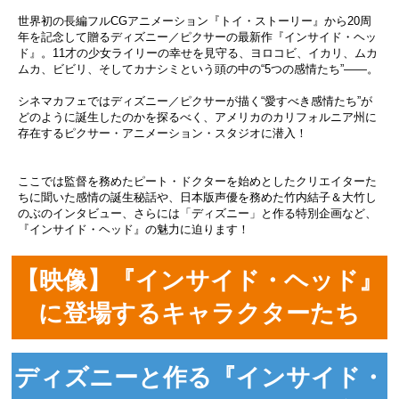
世界初の長編フルCGアニメーション『トイ・ストーリー』から20周
年を記念して贈るディズニー／ピクサーの最新作『インサイド・ヘッ
ド』。11才の少女ライリーの幸せを見守る、ヨロコビ、イカリ、ムカ
ムカ、ビビリ、そしてカナシミという頭の中の“5つの感情たち”――。
シネマカフェではディズニー／ピクサーが描く“愛すべき感情たち”が
どのように誕生したのかを探るべく、アメリカのカリフォルニア州に
存在するピクサー・アニメーション・スタジオに潜入！
ここでは監督を務めたピート・ドクターを始めとしたクリエイターた
ちに聞いた感情の誕生秘話や、日本版声優を務めた竹内結子＆大竹し
のぶのインタビュー、さらには「ディズニー」と作る特別企画など、
『インサイド・ヘッド』の魅力に迫ります！
【映像】『インサイド・ヘッド』
に登場するキャラクターたち
ディズニーと作る『インサイド・