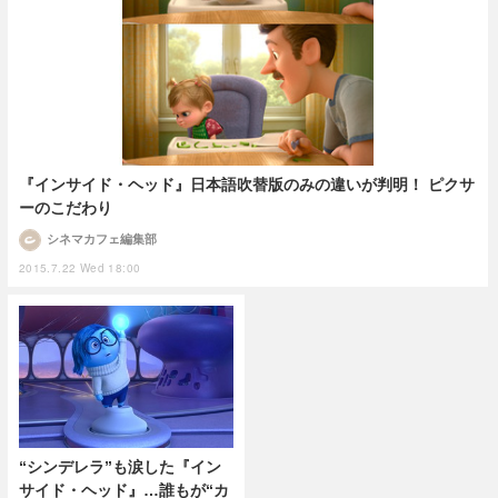
『インサイド・ヘッド』日本語吹替版のみの違いが判明！ ピクサ
ーのこだわり
シネマカフェ編集部
2015.7.22 Wed 18:00
“シンデレラ”も涙した『イン
サイド・ヘッド』…誰もが“カ