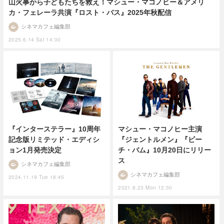
山火事から子どもたちを救え！マシュー・マコノヒー＆アメリ
カ・フェレーラ共演『ロスト・バス』2025年秋配信
シネマカフェ編集部
2025.6.14 Sat 14:00
『インターステラー』10周年
マシュー・マコノヒー主演
記念版リミテッド・エディシ
『ジェントルメン』『ビー
ョン1月発売決定
チ・バム』10月20日にリリー
ス
シネマカフェ編集部
シネマカフェ編集部
2024.11.19 Tue 18:45
2021.8.23 Mon 12:30