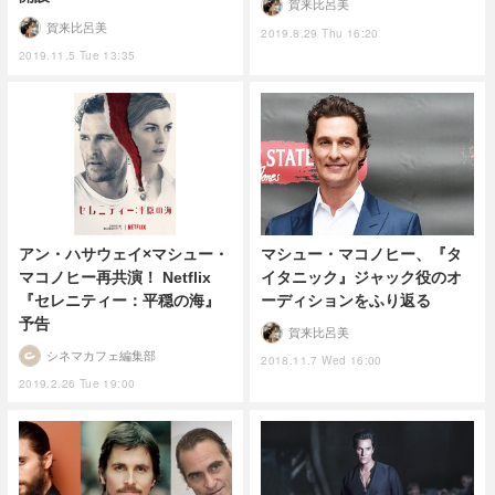
賀来比呂美
賀来比呂美
2019.8.29 Thu 16:20
2019.11.5 Tue 13:35
アン・ハサウェイ×マシュー・
マシュー・マコノヒー、『タ
マコノヒー再共演！ Netflix
イタニック』ジャック役のオ
『セレニティー：平穏の海』
ーディションをふり返る
予告
賀来比呂美
シネマカフェ編集部
2018.11.7 Wed 16:00
2019.2.26 Tue 19:00