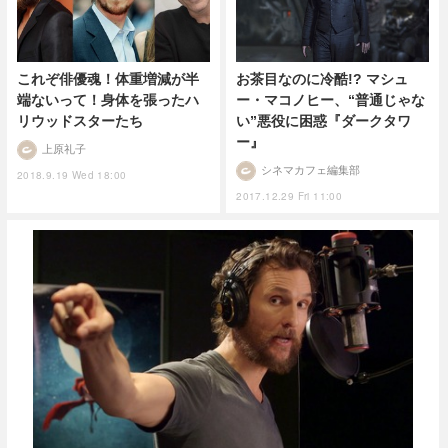
これぞ俳優魂！体重増減が半
お茶目なのに冷酷!? マシュ
端ないって！身体を張ったハ
ー・マコノヒー、“普通じゃな
リウッドスターたち
い”悪役に困惑『ダークタワ
ー』
上原礼子
シネマカフェ編集部
2018.9.19 Wed 18:00
2017.12.29 Fri 11:00