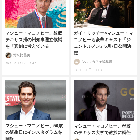
ガイ・リッチー×マシュー・マ
マシュー・マコノヒー、故郷
コノヒーら豪華キャスト『ジ
テキサス州の州知事選立候補
ェントルメン』5月7日公開決
を「真剣に考えている」
定
賀来比呂美
シネマカフェ編集部
2021.3.12 Fri 12:45
2021.2.9 Tue 11:00
マシュー・マコノヒー、50歳
マシュー・マコノヒー、母校
の誕生日にインスタグラムを
のテキサス大学で教授に就任
開設