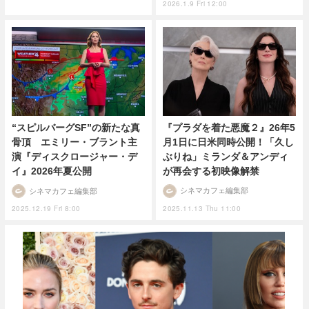
2026.1.9 Fri 12:00
『プラダを着た悪魔２』26年5
“スピルバーグSF”の新たな真
月1日に日米同時公開！「久し
骨頂 エミリー・ブラント主
ぶりね」ミランダ＆アンディ
演『ディスクロージャー・デ
が再会する初映像解禁
イ』2026年夏公開
シネマカフェ編集部
シネマカフェ編集部
2025.11.13 Thu 11:00
2025.12.19 Fri 8:00