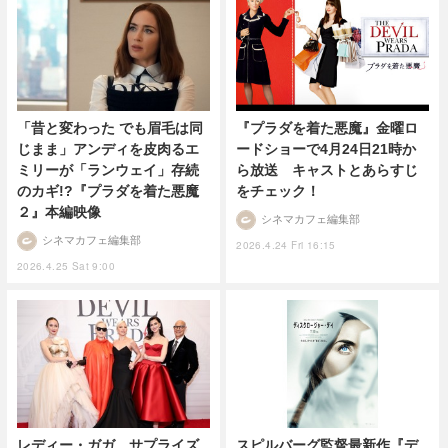
「昔と変わった でも眉毛は同
『プラダを着た悪魔』金曜ロ
じまま」アンディを皮肉るエ
ードショーで4月24日21時か
ミリーが「ランウェイ」存続
ら放送 キャストとあらすじ
のカギ!?『プラダを着た悪魔
をチェック！
２』本編映像
シネマカフェ編集部
シネマカフェ編集部
2026.4.24 Fri 16:15
2026.4.25 Sat 9:00
レディー・ガガ、サプライズ
スピルバーグ監督最新作『デ