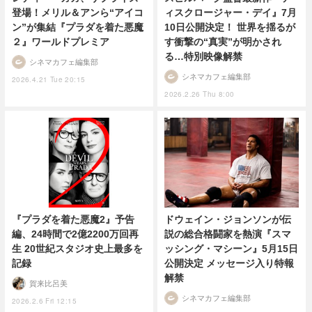
登場！メリル＆アンら“アイコ
ィスクロージャー・デイ』7月
ン”が集結『プラダを着た悪魔
10日公開決定！ 世界を揺るが
２』ワールドプレミア
す衝撃の“真実”が明かされ
る…特別映像解禁
シネマカフェ編集部
シネマカフェ編集部
2026.4.21 Tue 20:15
2026.2.26 Thu 8:00
『プラダを着た悪魔2』予告
ドウェイン・ジョンソンが伝
編、24時間で2億2200万回再
説の総合格闘家を熱演『スマ
生 20世紀スタジオ史上最多を
ッシング・マシーン』5月15日
記録
公開決定 メッセージ入り特報
解禁
賀来比呂美
シネマカフェ編集部
2026.2.6 Fri 12:15