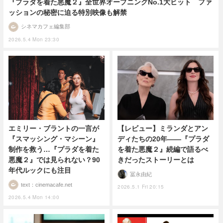
『プラダを着た悪魔２』全世界オープニングNo.1大ヒット ファ
ッションの秘密に迫る特別映像も解禁
シネマカフェ編集部
2026.5.4 Mon 23:30
エミリー・ブラントの一言が
【レビュー】ミランダとアン
『スマッシング・マシーン』
ディたちの20年――『プラダ
制作を救う…『プラダを着た
を着た悪魔２』続編で語るべ
悪魔２』では見られない？90
きだったストーリーとは
年代ルックにも注目
冨永由紀
text：cinemacafe.net
2026.5.1 Fri 20:15
2026.5.4 Mon 14:00