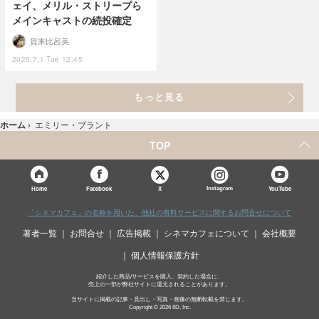
ェイ、メリル・ストリープら
メインキャストの続投確定
賀来比呂美
2025.7.1 Tue 12:45
もっと見る
ホーム
›
エミリー・ブラント
TOP
X
Home
Facebook
Instagram
YouTube
「シネマカフェ」の名称を用いた、他社の有料サービスに関するお問合せについて
著者一覧
お問合せ
広告掲載
シネマカフェについて
会社概要
個人情報保護方針
紹介した商品/サービスを購入、契約した場合に、
売上の一部が弊社サイトに還元されることがあります。
当サイトに掲載の記事・見出し・写真・画像の無断転載を禁じます。
Copyright © 2026 IID, Inc.