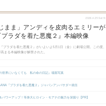
2026.4.25 Sat 9
同じまま」アンディを皮肉るエミリーが
『プラダを着た悪魔２』本編映像
た『プラダを着た悪魔２』がいよいよ5月1日（金）に劇場公開。この度
が高まる本編映像が解禁された。
の世界にいなくても 私の命の日記』場面写真
＆SANA『プラダを着た悪魔２』ジャパンアンバサダー就任
＆パワーアップ！等身大ヒロイン・モアナの魅力を深掘り【PR】