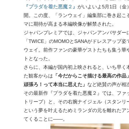
『プラダを着た悪魔２』
がいよいよ5月1日（金
開。この度、「ランウェイ」編集部に巻き起こ
マに期待が高まる本編映像が解禁された。
ジャパンプレミアでは、ジャパンアンバサダー
「TWICE」のMOMOとSANAがドレスアップ
ウェイ。前作ファンの豪華ゲストたちも集う華
トとなった。
さらに、本編が国内初上映されると、いち早く
た観客からは
「今だからこそ描ける最高の作品」
頑張ろ！って本当に思えた」
など絶賛の声が相
その最新作『プラダを着た悪魔２』では、ファ
トリープ）と、その右腕ナイジェル（スタンリ
という夢を叶えるためミランダの元を離れたア
てくることに――。