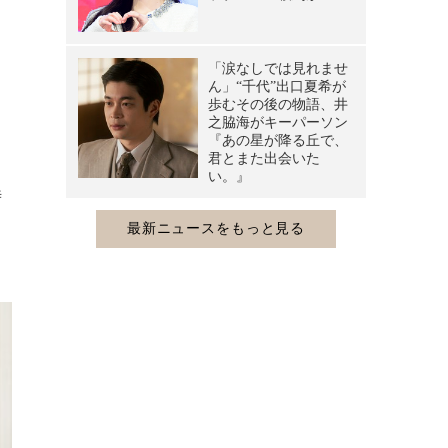
ち
よ
時