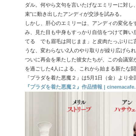
ダル。何やら文句を言いたげなエミリーに対し
束”に動き出したアンディが交渉を試みる。
しかし、肝心のエミリーは、アンディの変化を
み、見た目も中身もすっかり自信をつけて舞い
てる でも眉毛は同じまま」と皮肉たっぷりに
うな、変わらない2人のやり取りが繰り広げら
ついに再会を果たした彼女たちが、この会議室
を過ごした4人による、これから始まる新たな
『プラダを着た悪魔２』は5月1日（金）より全
『プラダを着た悪魔２』作品情報 | cinemacafe.n