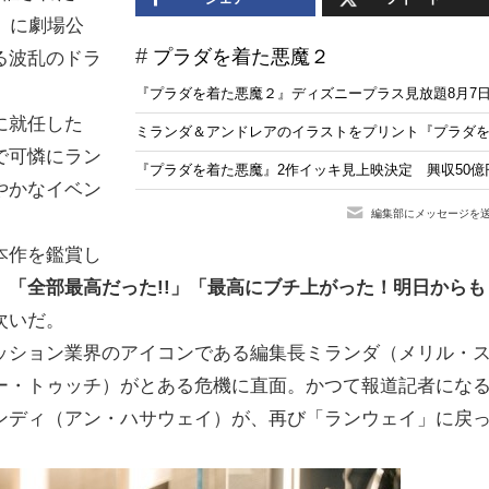
）に劇場公
プラダを着た悪魔２
る波乱のドラ
『プラダを着た悪魔２』ディズニープラス見放題8月7日
に就任した
ミランダ＆アンドレアのイラストをプリント『プラダ
姿で可憐にラン
『プラダを着た悪魔』2作イッキ見上映決定 興収50億
やかなイベン
編集部にメッセージを
本作を鑑賞し
「全部最高だった!!」「最高にブチ上がった！明日からも
次いだ。
ッション業界のアイコンである編集長ミランダ（メリル・
ー・トゥッチ）がとある危機に直面。かつて報道記者にな
ンディ（アン・ハサウェイ）が、再び「ランウェイ」に戻