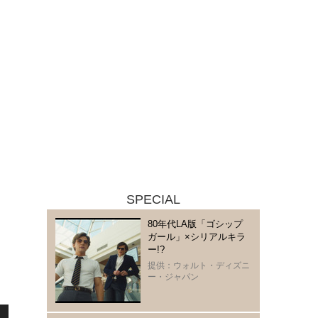
SPECIAL
80年代LA版「ゴシップ
ガール」×シリアルキラ
ー!?
提供：ウォルト・ディズニ
ー・ジャパン