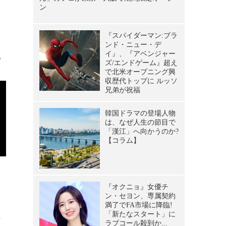
フ
い
ン