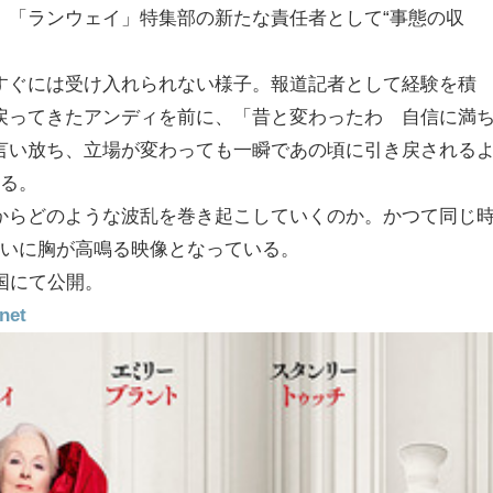
、「ランウェイ」特集部の新たな責任者として“事態の収
すぐには受け入れられない様子。報道記者として経験を積
戻ってきたアンディを前に、「昔と変わったわ 自信に満
言い放ち、立場が変わっても一瞬であの頃に引き戻される
れる。
からどのような波乱を巻き起こしていくのか。かつて同じ
闘いに胸が高鳴る映像となっている。
国にて公開。
et