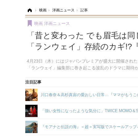
ホーム
›
映画
›
洋画ニュース
›
記事
映画
洋画ニュース
「昔と変わった でも眉毛は
「ランウェイ」存続のカギ!?
4月23日（木）にはジャパンプレミアが盛大に開催され
「ランウェイ」編集部に巻き起こる波乱のドラマに期待
注目記事
川口春奈＆高杉真宙の愛おしい日常…『ママがもうこ
「強い女性になったような気分に」TWICE MOMO
『モアナと伝説の海』＜超＞実写版でスケールアップ