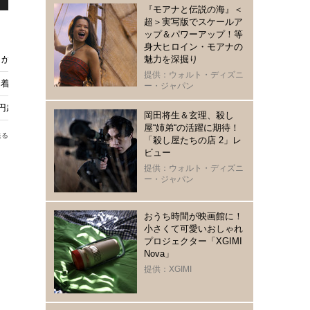
『モアナと伝説の海』＜
超＞実写版でスケールア
ップ＆パワーアップ！等
身大ヒロイン・モアナの
から！ “新たなバイブル”がおうち時間を煌めかせる
魅力を深掘り
提供：ウォルト・ディズニ
を着た悪魔』別注コレクション販売中
ー・ジャパン
円超えは2026年公開実写映画で初
岡田将生＆玄理、殺し
屋“姉弟“の活躍に期待！
送る
「殺し屋たちの店 2」レ
ビュー
提供：ウォルト・ディズニ
ー・ジャパン
おうち時間が映画館に！
ス
小さくて可愛いおしゃれ
プロジェクター「XGIMI
る
Nova」
っ
提供：XGIMI