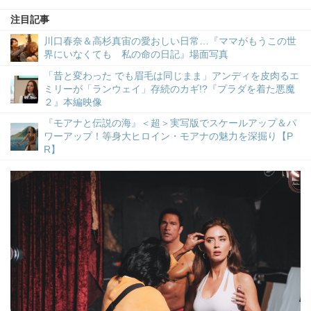
注目記事
川口春奈＆高杉真宙の愛おしい日常…『ママがもうこの世
界にいなくても 私の命の日記』場面写真
「昔と変わった でも眉毛は同じまま」アンディを皮肉るエ
ミリーが「ランウェイ」存続のカギ!?『プラダを着た悪魔
２』本編映像
『モアナと伝説の海』＜超＞実写版でスケールアップ＆パ
ワーアップ！等身大ヒロイン・モアナの魅力を深掘り【P
R】