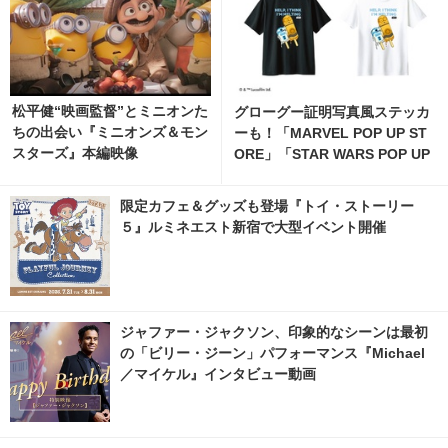
松平健“映画監督”とミニオンた
グローグー証明写真風ステッカ
ちの出会い『ミニオンズ＆モン
ーも！「MARVEL POP UP ST
スターズ』本編映像
ORE」「STAR WARS POP UP
STORE」がジェイアール京都
伊勢丹で開催 7枚目の写真・画
限定カフェ＆グッズも登場『トイ・ストーリー
像 | cinemacafe.net
５』ルミネエスト新宿で大型イベント開催
ジャファー・ジャクソン、印象的なシーンは最初
の「ビリー・ジーン」パフォーマンス『Michael
／マイケル』インタビュー動画