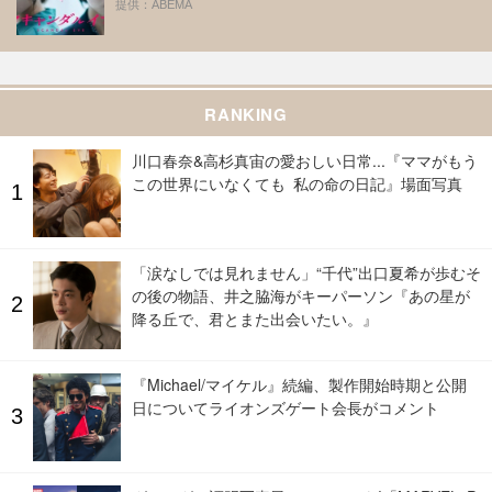
提供：ABEMA
RANKING
川口春奈&高杉真宙の愛おしい日常...『ママがもう
この世界にいなくても 私の命の日記』場面写真
「涙なしでは見れません」“千代”出口夏希が歩むそ
の後の物語、井之脇海がキーパーソン『あの星が
降る丘で、君とまた出会いたい。』
『Michael/マイケル』続編、製作開始時期と公開
日についてライオンズゲート会長がコメント