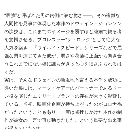
“最強”と呼ばれた男の内側に潜む脆さ――。その複雑な
人間性を見事に体現した本作のドウェイン・ジョンソン
の演技は、これまでのイメージを覆すほど繊細で観る者
を驚愕させる。プロレスラー“ザ・ロック”として絶大な
人気を築き、『ワイルド・スピード』シリーズなどで屈
強な男を演じてきた彼が、弱さや葛藤に正面から向き合
うこれまでにない姿に誰もがきっと心を揺さぶられるは
ずだ。
実は、そんなドウェインの新境地と言える本作を成功に
導いた裏には、マーク・ケアーのパートナーであるドー
ン役を演じたエミリー・ブラントの存在が大きく影響し
ている。当初、映画化企画が持ち上がったのがコロナ禍
だったということもあり、一度は頓挫しかけた本作の制
作が彼女の一言で再び動きだした、という重要な出来事
が起きていたのだ。