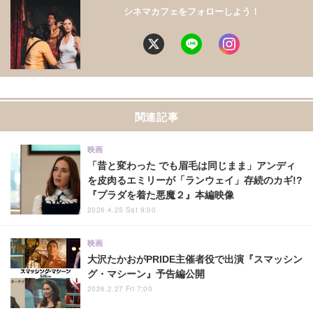
シネマカフェをフォローしよう！
関連記事
映画
「昔と変わった でも眉毛は同じまま」アンディ
を皮肉るエミリーが「ランウェイ」存続のカギ!?
『プラダを着た悪魔２』本編映像
2026.4.25 Sat 9:00
映画
大沢たかおがPRIDE主催者役で出演『スマッシン
グ・マシーン』予告編公開
2026.2.27 Fri 7:00