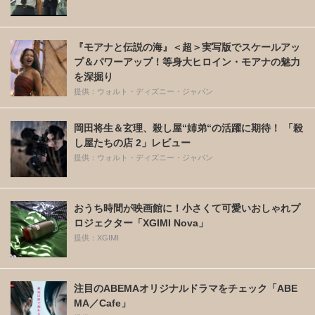
『モアナと伝説の海』＜超＞実写版でスケールアッ
プ＆パワーアップ！等身大ヒロイン・モアナの魅力
を深掘り
提供：ウォルト・ディズニー・ジャパン
岡田将生＆玄理、殺し屋“姉弟“の活躍に期待！ 「殺
し屋たちの店 2」レビュー
提供：ウォルト・ディズニー・ジャパン
おうち時間が映画館に！小さくて可愛いおしゃれプ
ロジェクター「XGIMI Nova」
提供：XGIMI
注目のABEMAオリジナルドラマをチェック「ABE
MA／Cafe」