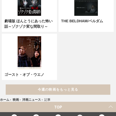
劇場版 ほんとうにあった怖い
THE BELDHAM/ベルダム
話～ゾクゾク変な間取り～
ゴースト・オブ・ウエノ
今週の映画をもっと見る
ホーム
›
映画
›
洋画ニュース
›
記事
TOP