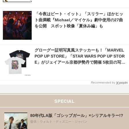
「今夜はビート・イット」「スリラー」ほかヒッ
ト曲満載『Michael／マイケル』劇中使用の27曲
を公開 スポット映像「夏休み編」も
グローグー証明写真風ステッカーも！「MARVEL
POP UP STORE」「STAR WARS POP UP STOR
E」がジェイアール京都伊勢丹で開催 5枚目の写
真・画像 | cinemacafe.net
Recommended by
SPECIAL
80年代LA版「ゴシップガール」×シリアルキラー!?
提供：ウォルト・ディズニー・ジャパン