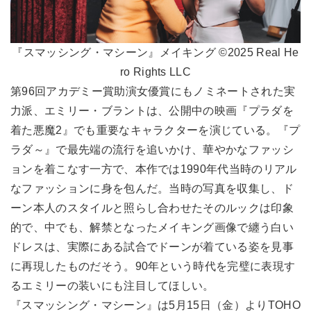
『スマッシング・マシーン』メイキング ©2025 Real He
ro Rights LLC
第96回アカデミー賞助演女優賞にもノミネートされた実
力派、エミリー・ブラントは、公開中の映画『プラダを
着た悪魔2』でも重要なキャラクターを演じている。『プ
ラダ～』で最先端の流行を追いかけ、華やかなファッシ
ョンを着こなす一方で、本作では1990年代当時のリアル
なファッションに身を包んだ。当時の写真を収集し、ド
ーン本人のスタイルと照らし合わせたそのルックは印象
的で、中でも、解禁となったメイキング画像で纏う白い
ドレスは、実際にある試合でドーンが着ている姿を見事
に再現したものだそう。90年という時代を完璧に表現す
るエミリーの装いにも注目してほしい。
『スマッシング・マシーン』は5月15日（金）よりTOHO