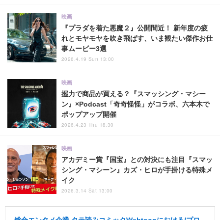
映画
『プラダを着た悪魔２』公開間近！ 新年度の疲
れとモヤモヤを吹き飛ばす、いま観たい傑作お仕
事ムービー3選
2026.4.19 Sun 13:00
映画
握力で商品が買える？『スマッシング・マシー
ン』×Podcast「奇奇怪怪」がコラボ、六本木で
ポップアップ開催
2026.4.23 Thu 18:30
映画
アカデミー賞『国宝』との対決にも注目『スマッ
シング・マシーン』カズ・ヒロが手掛ける特殊メ
イク
2026.3.14 Sat 13:00
総合エンタメ企業 タテ読みコミックWebtoonにおける/プロ