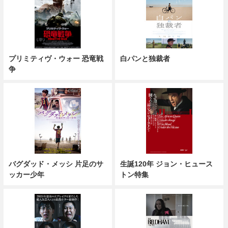
プリミティヴ・ウォー 恐竜戦
白パンと独裁者
争
バグダッド・メッシ 片足のサ
生誕120年 ジョン・ヒュース
ッカー少年
トン特集