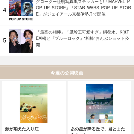
グローグー証明写真風ステッカーも!「MARVEL P
OP UP STORE」「STAR WARS POP UP STOR
E」がジェイアール京都伊勢丹で開催
「最高の相棒」「凪玲王可愛すぎ」綱啓永、K(&T
EAM)と『ブルーロック』“相棒”おんぶショット公
開
今週の公開映画
鯨が消えた入り江
あの星が降る丘で、君とまた