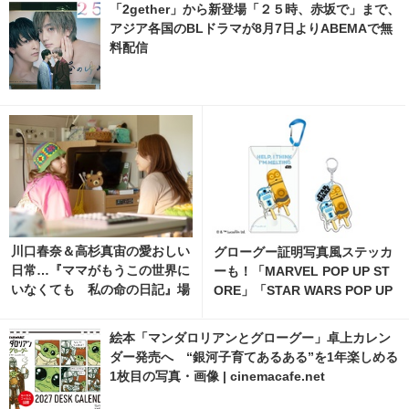
「2gether」から新登場「２５時、赤坂で」まで、
アジア各国のBLドラマが8月7日よりABEMAで無
料配信
川口春奈＆高杉真宙の愛おしい
グローグー証明写真風ステッカ
日常…『ママがもうこの世界に
ーも！「MARVEL POP UP ST
いなくても 私の命の日記』場
ORE」「STAR WARS POP UP
面写真 2枚目の写真・画像 | ci
STORE」がジェイアール京都
nemacafe.net
伊勢丹で開催 8枚目の写真・画
絵本「マンダロリアンとグローグー」卓上カレン
像 | cinemacafe.net
ダー発売へ “銀河子育てあるある”を1年楽しめる
1枚目の写真・画像 | cinemacafe.net