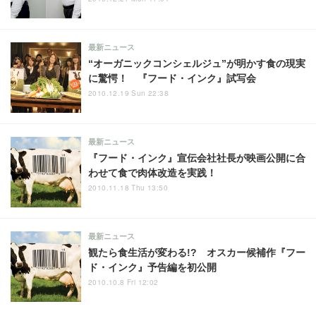
最新ニュース
“オーガニックコンシェルジュ”が明かす食の現実
に驚愕！ 『フード・インク』試写会
2010.12.19 Sun 22:38
最新ニュース
『フード・インク』宣伝会社社長が映画公開に合
わせて食で肉体改造を実践！
2010.11.18 Thu 13:50
最新ニュース
観たら食生活が変わる!? オスカー候補作『フー
ド・インク』予告編を初公開
2010.10.8 Fri 12:02