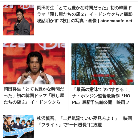
岡田将生「とても豊かな時間だった」初の韓国ド
ラマ「殺し屋たちの店 2」 イ・ドンウクらと撮影
秘話明かす 7枚目の写真・画像 | cinemacafe.net
岡田将生「とても豊かな時間だ
「最高の意味でヤバすぎる！」
った」初の韓国ドラマ「殺し屋
ナ・ホンジン監督最新作『HO
たちの店 2」 イ・ドンウクら
PE』最新予告編公開 映画フ
と撮影秘話明かす 10枚目の写
ァン騒然
真・画像 | cinemacafe.net
柳沢慎吾、「上昇気流でいい夢見ろよ！」 映画
『フライト』で“一日機長”に抜擢