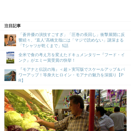
注目記事
「蒼井優の演技すごすぎ」「圧巻の長回し」衝撃展開に反
響続々、“直人”高橋文哉には「マジで読めない」謎深まる
「Tシャツが乾くまで」5話
全米で食の考え方を変えたドキュメンタリー『フード・イ
ンク』がエミー賞受賞の快挙！
『モアナと伝説の海』＜超＞実写版でスケールアップ＆パ
ワーアップ！等身大ヒロイン・モアナの魅力を深掘り【P
R】