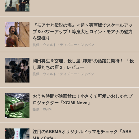
『モアナと伝説の海』＜超＞実写版でスケールアッ
プ＆パワーアップ！等身大ヒロイン・モアナの魅力
を深掘り
提供：ウォルト・ディズニー・ジャパン
岡田将生＆玄理、殺し屋“姉弟“の活躍に期待！ 「殺
し屋たちの店 2」レビュー
提供：ウォルト・ディズニー・ジャパン
おうち時間が映画館に！小さくて可愛いおしゃれプ
ロジェクター「XGIMI Nova」
提供：XGIMI
注目のABEMAオリジナルドラマをチェック「ABE
MA／Cafe」