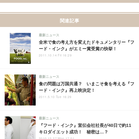
関連記事
最新ニュース
全米で食の考え方を変えたドキュメンタリー『フ
ード・インク』がエミー賞受賞の快挙！
2011.10.14 Fri 16:29
最新ニュース
食の問題は万国共通？ いまこそ食を考える『フ
ード・インク』再上映決定！
2011.5.10 Tue 16:29
最新ニュース
『フード・インク』宣伝会社社長が40日で約11
キロダイエット成功！ 秘密は…？
2010.12.27 Mon 17:01