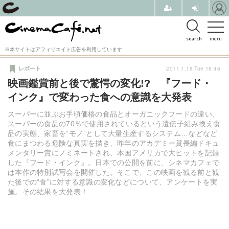
search
menu
※本サイトはアフィリエイト広告を利用しています
2011.1.18 Tue 18:46
レポート
映画鑑賞前と後で驚愕の変化!? 『フード・
インク』で変わった食への意識を大発表
スーパーに並ぶお手頃価格の食品とオーガニックフードの違い、
スーパーの食品の70％で使用されているという遺伝子組み換え食
品の実態、家畜を“モノ”として大量生産するシステム…などなど
食にまつわる危険な真実を描き、昨年のアカデミー賞長編ドキュ
メンタリー賞にノミネートされ、本国アメリカで大ヒットを記録
した『フード・インク』。日本での公開を前に、シネマカフェで
は本作の特別試写会を開催した。そこで、この映画を観る前と観
た後での“食”に対する意識の変化などについて、アンケートを実
施。その結果を大発表！