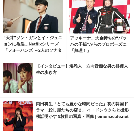
“天才”ソン・ガンとイ・ジュニ
アッキーナ、大金持ちの“バッ
ョンに亀裂…Netflixシリーズ
ハの子孫”からのプロポーズに
「フォーハンズ ～2人のソナタ
「無理！」
～」ティザー解禁
【インタビュー】堺雅人 方向音痴な男の俳優人
生の歩き方
岡田将生「とても豊かな時間だった」初の韓国ド
ラマ「殺し屋たちの店 2」 イ・ドンウクらと撮影
秘話明かす 9枚目の写真・画像 | cinemacafe.net