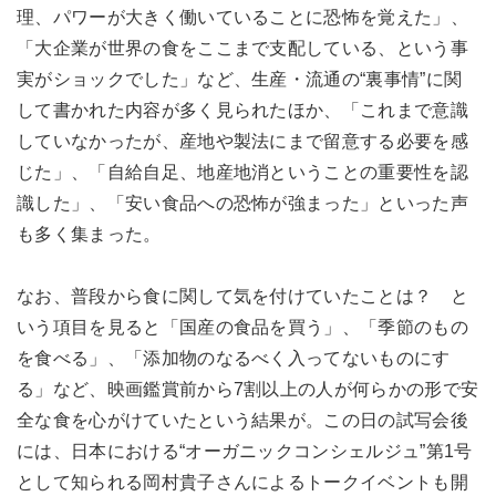
理、パワーが大きく働いていることに恐怖を覚えた」、
「大企業が世界の食をここまで支配している、という事
実がショックでした」など、生産・流通の“裏事情”に関
して書かれた内容が多く見られたほか、「これまで意識
していなかったが、産地や製法にまで留意する必要を感
じた」、「自給自足、地産地消ということの重要性を認
識した」、「安い食品への恐怖が強まった」といった声
も多く集まった。
なお、普段から食に関して気を付けていたことは？ と
いう項目を見ると「国産の食品を買う」、「季節のもの
を食べる」、「添加物のなるべく入ってないものにす
る」など、映画鑑賞前から7割以上の人が何らかの形で安
全な食を心がけていたという結果が。この日の試写会後
には、日本における“オーガニックコンシェルジュ”第1号
として知られる岡村貴子さんによるトークイベントも開