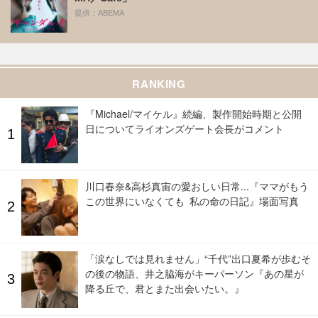
提供：ABEMA
RANKING
『Michael/マイケル』続編、製作開始時期と公開
日についてライオンズゲート会長がコメント
川口春奈&高杉真宙の愛おしい日常...『ママがもう
この世界にいなくても 私の命の日記』場面写真
「涙なしでは見れません」“千代”出口夏希が歩むそ
の後の物語、井之脇海がキーパーソン『あの星が
降る丘で、君とまた出会いたい。』