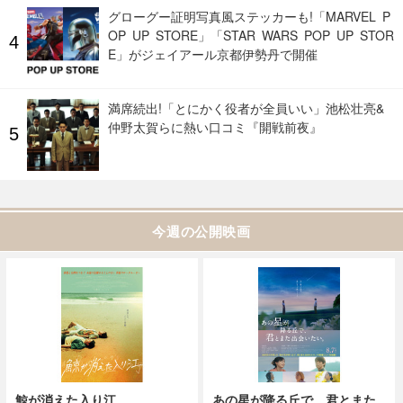
グローグー証明写真風ステッカーも!「MARVEL P
OP UP STORE」「STAR WARS POP UP STOR
E」がジェイアール京都伊勢丹で開催
満席続出!「とにかく役者が全員いい」池松壮亮&
仲野太賀らに熱い口コミ『開戦前夜』
今週の公開映画
鯨が消えた入り江
あの星が降る丘で、君とまた