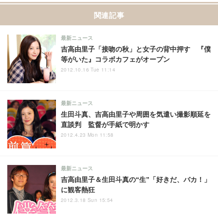
関連記事
最新ニュース
吉高由里子「接吻の秋」と女子の背中押す 『僕
等がいた』コラボカフェがオープン
2012.10.16 Tue 11:14
最新ニュース
生田斗真、吉高由里子や周囲を気遣い撮影順延を
直談判 監督が手紙で明かす
2012.4.23 Mon 11:58
最新ニュース
吉高由里子＆生田斗真の“生”「好きだ、バカ！」
に観客熱狂
2012.3.18 Sun 15:54