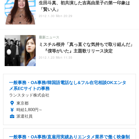
生田斗真、初共演した吉高由里子の第一印象は
「賢い人」
2012.1.30 Mon 20:29
最新ニュース
ミスチル桜井「真っ直ぐな気持ちで取り組んだ」
『僕等がいた』主題歌リリース決定
2012.1.23 Mon 11:35
一般事務・OA事務/韓国語電話なし&フル在宅相談OKエンタ
メ系ECサイトの事務
ランスタッド株式会社
東京都
時給1,800円～
派遣社員
一般事務・OA事務/直雇用実績ありエンタメ業界で働く映像制