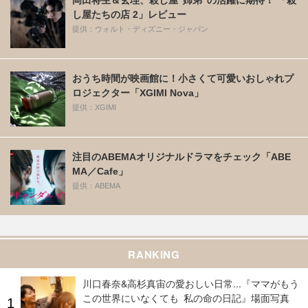
し屋たちの店 2」レビュー
提供：ウォルト・ディズニー・ジャパン
おうち時間が映画館に！小さくて可愛いおしゃれプ
ロジェクター「XGIMI Nova」
提供：XGIMI
注目のABEMAオリジナルドラマをチェック「ABE
MA／Cafe」
提供：ABEMA
RANKING
川口春奈&高杉真宙の愛おしい日常...『ママがもう
この世界にいなくても 私の命の日記』場面写真