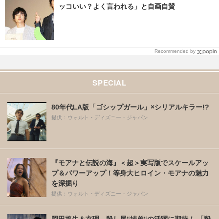
ッコいい？よく言われる」と自画自賛
Recommended by
SPECIAL
80年代LA版「ゴシップガール」×シリアルキラー!?
提供：ウォルト・ディズニー・ジャパン
『モアナと伝説の海』＜超＞実写版でスケールアッ
プ＆パワーアップ！等身大ヒロイン・モアナの魅力
を深掘り
提供：ウォルト・ディズニー・ジャパン
岡田将生＆玄理、殺し屋“姉弟“の活躍に期待！ 「殺