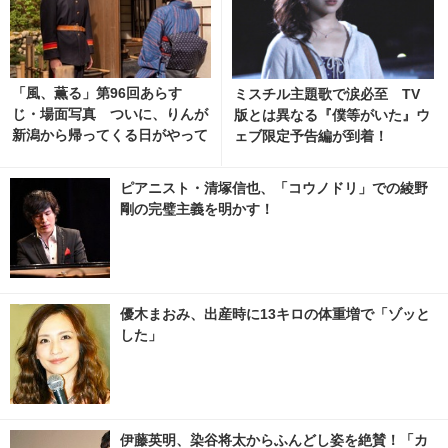
「風、薫る」第96回あらす
ミスチル主題歌で涙必至 TV
じ・場面写真 ついに、りんが
版とは異なる『僕等がいた』ウ
新潟から帰ってくる日がやって
ェブ限定予告編が到着！
くる…8月10日放送 2枚目の写
真・画像 | cinemacafe.net
ピアニスト・清塚信也、「コウノドリ」での綾野
剛の完璧主義を明かす！
優木まおみ、出産時に13キロの体重増で「ゾッと
した」
伊藤英明、染谷将太からふんどし姿を絶賛！「カ