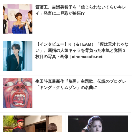
斎藤工、吉瀬美智子を「信じられないくらいキレ
イ」発言に上戸彩が嫉妬!?
【インタビュー】K（＆TEAM）「僕は天才じゃな
い」、屈指の人気キャラを背負った本気と覚悟 3
枚目の写真・画像 | cinemacafe.net
生田斗真最新作『脳男』主題歌、伝説のプログレ
「キング・クリムゾン」の名曲に