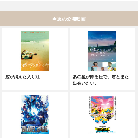
今週の公開映画
鯨が消えた入り江
あの星が降る丘で、君とまた
出会いたい。