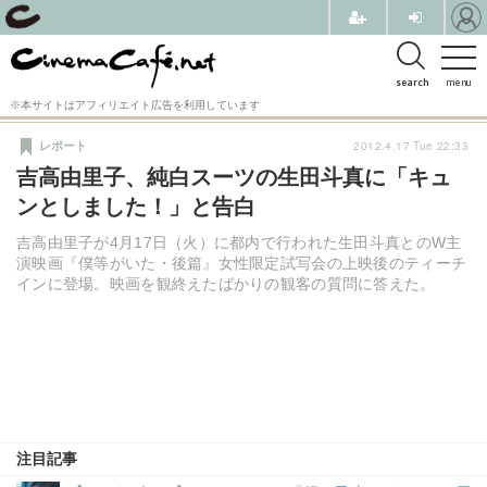
search
menu
※本サイトはアフィリエイト広告を利用しています
2012.4.17 Tue 22:33
レポート
吉高由里子、純白スーツの生田斗真に「キュ
ンとしました！」と告白
吉高由里子が4月17日（火）に都内で行われた生田斗真とのW主
演映画『僕等がいた・後篇』女性限定試写会の上映後のティーチ
インに登場。映画を観終えたばかりの観客の質問に答えた。
注目記事