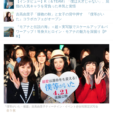
【インタビュー】K（＆TEAM）「僕は天才じゃない」、屈
指の人気キャラを背負った本気と覚悟
吉高由里子「接吻の秋」と女子の背中押す 『僕等がい
た』コラボカフェがオープン
『モアナと伝説の海』＜超＞実写版でスケールアップ＆パ
ワーアップ！等身大ヒロイン・モアナの魅力を深掘り【P
R】
『僕等がいた・後篇』吉高由里子ティーチイン・イベント@女性限定試写会
全 5 枚