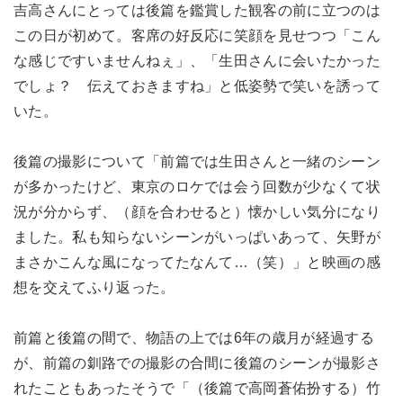
吉高さんにとっては後篇を鑑賞した観客の前に立つのは
この日が初めて。客席の好反応に笑顔を見せつつ「こん
な感じですいませんねぇ」、「生田さんに会いたかった
でしょ？ 伝えておきますね」と低姿勢で笑いを誘って
いた。
後篇の撮影について「前篇では生田さんと一緒のシーン
が多かったけど、東京のロケでは会う回数が少なくて状
況が分からず、（顔を合わせると）懐かしい気分になり
ました。私も知らないシーンがいっぱいあって、矢野が
まさかこんな風になってたなんて…（笑）」と映画の感
想を交えてふり返った。
前篇と後篇の間で、物語の上では6年の歳月が経過する
が、前篇の釧路での撮影の合間に後篇のシーンが撮影さ
れたこともあったそうで「（後篇で高岡蒼佑扮する）竹