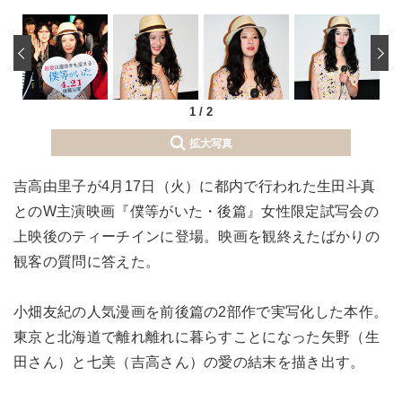
‹
1
/
2
拡大写真
吉高由里子が4月17日（火）に都内で行われた生田斗真
とのW主演映画『僕等がいた・後篇』女性限定試写会の
上映後のティーチインに登場。映画を観終えたばかりの
観客の質問に答えた。
小畑友紀の人気漫画を前後篇の2部作で実写化した本作。
東京と北海道で離れ離れに暮らすことになった矢野（生
田さん）と七美（吉高さん）の愛の結末を描き出す。