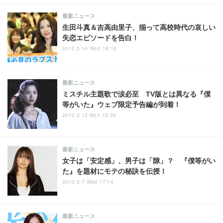
最新ニュース
生田斗真＆吉高由里子、揃って高校時代の哀しい
失恋エピソードを告白！
2012.3.14 Wed 18:16
最新ニュース
ミスチル主題歌で涙必至 TV版とは異なる『僕
等がいた』ウェブ限定予告編が到着！
2012.3.12 Mon 16:28
最新ニュース
女子は「安定感」、男子は「隙」？ 『僕等がい
た』を題材にモテの秘訣を伝授！
2012.3.7 Wed 17:14
最新ニュース