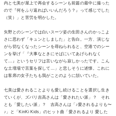
内と七美が屋上で再会するシーンも前篇の最中に撮った
ので『何をふり返ればいいんだろう？』って感じでした
（笑）」と苦労を明かした。
矢野とのシーンでは白いスーツ姿の生田さんのかっこよ
さに思わず「キュンとしました」と告白。一方、演じな
がら切なくなったシーンを尋ねられると、空港でのシー
ンを挙げ「『大事なときにそばにいてあげられなく
て…』というセリフは言いながら寂しかったです。こん
な土壇場で言葉を探して…」と悲しそうに述懐。これに
は客席の女子たちも我がことのように頷いていた。
七美は愛されることよりも愛し続けることを選択し生き
ていくが、ズバリ吉高さんは「愛されたい派」？ それ
とも「愛したい派」？ 吉高さんは「♪愛されるよりも〜
♪」と「KinKi Kids」のヒット曲「愛されるより 愛した