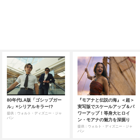
80年代LA版「ゴシップガー
『モアナと伝説の海』＜超＞
ル」×シリアルキラー!?
実写版でスケールアップ＆パ
ワーアップ！等身大ヒロイ
提供：ウォルト・ディズニー・ジャ
パン
ン・モアナの魅力を深掘り
提供：ウォルト・ディズニー・ジャ
パン