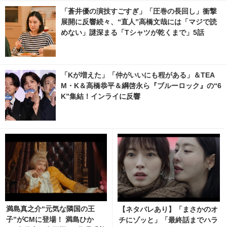
「蒼井優の演技すごすぎ」「圧巻の長回し」衝撃
展開に反響続々、“直人”高橋文哉には「マジで読
めない」謎深まる「Tシャツが乾くまで」5話
「Kが増えた」「仲がいいにも程がある」＆TEA
M・K＆高橋恭平＆綱啓永ら『ブルーロック』の“6
K”集結！インライに反響
満島真之介“元気な隣国の王
【ネタバレあり】「まさかのオ
子”がCMに登場！ 満島ひか
チにゾッと」「最終話までハラ