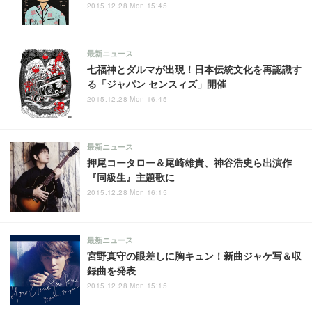
2015.12.28 Mon 15:45
最新ニュース
七福神とダルマが出現！日本伝統文化を再認識す
る「ジャパン センスィズ」開催
2015.12.28 Mon 16:45
最新ニュース
押尾コータロー＆尾崎雄貴、神谷浩史ら出演作
『同級生』主題歌に
2015.12.28 Mon 16:15
最新ニュース
宮野真守の眼差しに胸キュン！新曲ジャケ写＆収
録曲を発表
2015.12.28 Mon 15:15