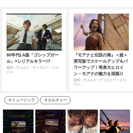
80年代LA版「ゴシップガー
『モアナと伝説の海』＜超＞
ル」×シリアルキラー!?
実写版でスケールアップ＆パ
ワーアップ！等身大ヒロイ
提供：ウォルト・ディズニー・ジャ
パン
ン・モアナの魅力を深掘り
提供：ウォルト・ディズニー・ジャ
パン
ミュージック
カルチャー