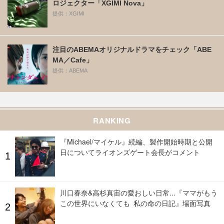
ロジェクター「XGIMI Nova」
提供：XGIMI
注目のABEMAオリジナルドラマをチェック「ABE
MA／Cafe」
提供：ABEMA
RANKING
『Michael/マイケル』続編、製作開始時期と公開
日についてライオンズゲート会長がコメント
川口春奈&高杉真宙の愛おしい日常...『ママがもう
この世界にいなくても 私の命の日記』場面写真