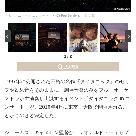
全 5 枚
「タイタニック in コンサート」 - (C) PaulSanders
‹
1
/
2
拡大写真
1997年に公開された不朽の名作『タイタニック』のセリ
フや効果音をそのままに、劇伴音楽のみをフル・オーケ
ストラが生演奏し上演するイベント「タイタニック in コ
ンサート」が、2016年4月に東京・大阪で開催されるこ
とがこのほど決定した。
ジェームズ・キャメロン監督が、レオナルド・ディカプ