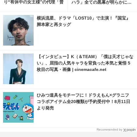
り“有休中の女王様”の代理「普
ハラ」全ての黒幕が明らかに…
段着ぐらいしっくりきてる」
「S Line」全話配信中
横浜流星、ドラマ「LOST10」で主演！『国宝』
脚本家と再タッグ
【インタビュー】K（＆TEAM）「僕は天才じゃな
い」、屈指の人気キャラを背負った本気と覚悟 5
枚目の写真・画像 | cinemacafe.net
ひみつ道具をモチーフに！ドラえもん×グラニフ
コラボアイテム全20種類が予約受付中！8月11日
より発売
Recommended by