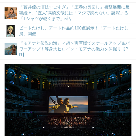
「蒼井優の演技すごすぎ」「圧巻の長回し」衝撃展開に反
響続々、“直人”高橋文哉には「マジで読めない」謎深まる
「Tシャツが乾くまで」5話
ビートたけし、アート作品約100点展示！「アートたけし
展」開催
『モアナと伝説の海』＜超＞実写版でスケールアップ＆パ
ワーアップ！等身大ヒロイン・モアナの魅力を深掘り【P
R】