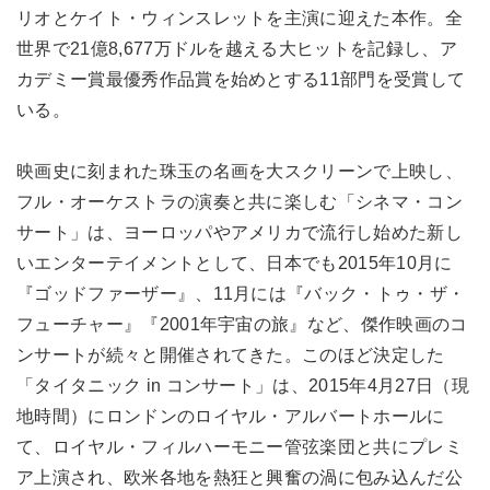
リオとケイト・ウィンスレットを主演に迎えた本作。全
世界で21億8,677万ドルを越える大ヒットを記録し、ア
カデミー賞最優秀作品賞を始めとする11部門を受賞して
いる。
映画史に刻まれた珠玉の名画を大スクリーンで上映し、
フル・オーケストラの演奏と共に楽しむ「シネマ・コン
サート」は、ヨーロッパやアメリカで流行し始めた新し
いエンターテイメントとして、日本でも2015年10月に
『ゴッドファーザー』、11月には『バック・トゥ・ザ・
フューチャー』『2001年宇宙の旅』など、傑作映画のコ
ンサートが続々と開催されてきた。このほど決定した
「タイタニック in コンサート」は、2015年4月27日（現
地時間）にロンドンのロイヤル・アルバートホールに
て、ロイヤル・フィルハーモニー管弦楽団と共にプレミ
ア上演され、欧米各地を熱狂と興奮の渦に包み込んだ公