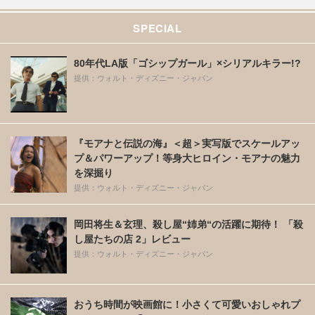
SPECIAL
80年代LA版「ゴシップガール」×シリアルキラー!?
提供：ウォルト・ディズニー・ジャパン
『モアナと伝説の海』＜超＞実写版でスケールアッ
プ＆パワーアップ！等身大ヒロイン・モアナの魅力
を深掘り
提供：ウォルト・ディズニー・ジャパン
岡田将生＆玄理、殺し屋“姉弟“の活躍に期待！ 「殺
し屋たちの店 2」レビュー
提供：ウォルト・ディズニー・ジャパン
おうち時間が映画館に！小さくて可愛いおしゃれプ