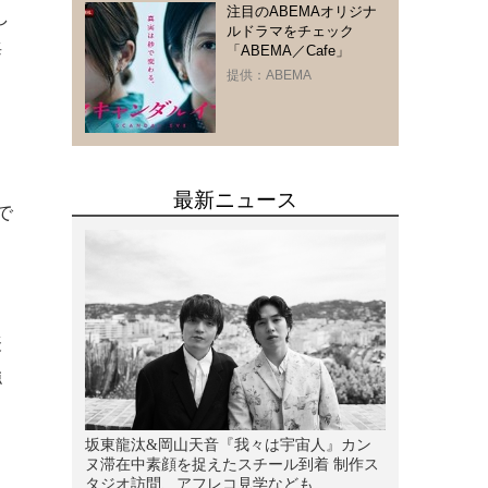
注目のABEMAオリジナ
し
ルドラマをチェック
海
「ABEMA／Cafe」
提供：ABEMA
で
と
表
強