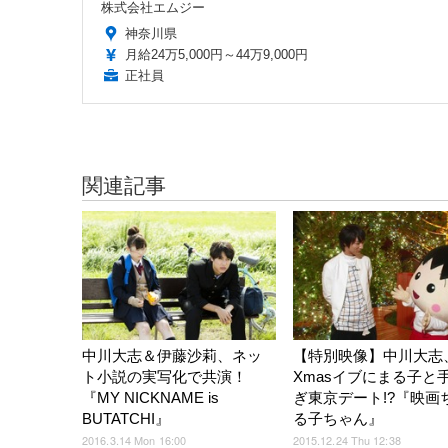
株式会社エムジー
神奈川県
月給24万5,000円～44万9,000円
正社員
関連記事
中川大志＆伊藤沙莉、ネッ
【特別映像】中川大志
ト小説の実写化で共演！
Xmasイブにまる子と
『MY NICKNAME is
ぎ東京デート!?『映画
BUTATCHI』
る子ちゃん』
2016.3.14 Mon 16:00
2015.12.24 Thu 12:38