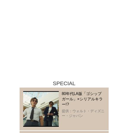
SPECIAL
80年代LA版「ゴシップ
ガール」×シリアルキラ
ー!?
提供：ウォルト・ディズニ
ー・ジャパン