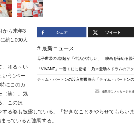
月から来年3
シェア
ツイート
約1,000人
最新ニュース
母子世帯の8割超が「生活が苦しい」 映画を諦める親子
て。ゆる～い
「VIVANT」一番くじに登場！ 乃木憂助＆ドラムの
という1ペー
ティム・バートンの没入型展覧会「ティム・バートンの
。特にこのカ
編集部にメッセージを
た（笑）。気
る。このほ
をする姿も披露している。「好きなことをやらせてもらい
詰まっていると強調する。