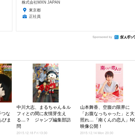
株式会社MXN JAPAN
東京都
正社員
Sponsored by
、
中川大志、まるちゃん＆ル
山本舞香、空腹の限界に
手つな
フィとの間に友情芽生え
「お腹なっちゃった」と大
ちびま
る…？ ジャンプ編集部訪
照れ…「南くんの恋人」N
問
映像公開！
2015.12.18 Fri 13:30
2015.12.14 Mon 20:30