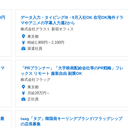
0円
データ入力・タイピング/8・9月入社OK 在宅OK海外ドラ
マやアニメの字幕入力週2から
株式会社グラスト 新宿オフィス
東京都
時給1,900円～2,100円
派遣社員
ラマ
「PRプランナー」「大手映画配給会社等のPR戦略」フレ
ックス リモート 服装自由 副業OK
株式会社フラッグ
東京都
月給28万円～
正社員
/最
taag「タグ」韓国発キーリングブランド​​/フラッグシップ
の店長募集