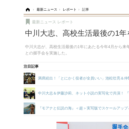
ホーム
›
最新ニュース
›
レポート
›
記事
最新ニュース
レポート
中川大志、高校生活最後の1
中川大志が、高校生活最後の1年にあたる今年4月から来年3
との握手会を実施した。
注目記事
満席続出！「とにかく役者が全員いい」池松壮亮＆仲
中川大志＆伊藤沙莉、ネット小説の実写化で共演！ 『MY NI
『モアナと伝説の海』＜超＞実写版でスケールアップ