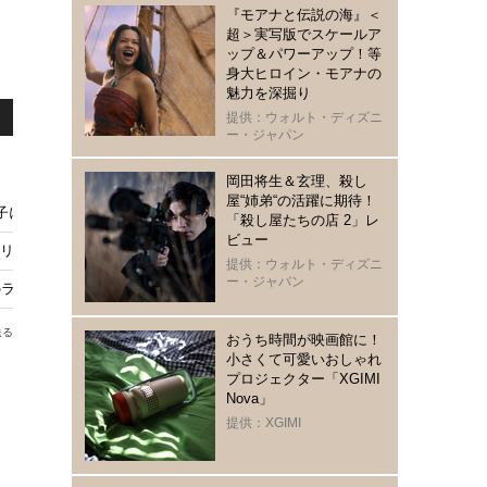
『モアナと伝説の海』＜
超＞実写版でスケールア
ップ＆パワーアップ！等
身大ヒロイン・モアナの
魅力を深掘り
提供：ウォルト・ディズニ
ー・ジャパン
岡田将生＆玄理、殺し
屋“姉弟“の活躍に期待！
にチャリティーサンタが「シェアシネマ」で約8,000人に無料チケット提供
「殺し屋たちの店 2」レ
ビュー
アクリルスタンドなどファン必見
提供：ウォルト・ディズニ
ー・ジャパン
ラビリンス」日本初上陸【11月25日開幕】
送る
おうち時間が映画館に！
小さくて可愛いおしゃれ
プロジェクター「XGIMI
Nova」
ま
提供：XGIMI