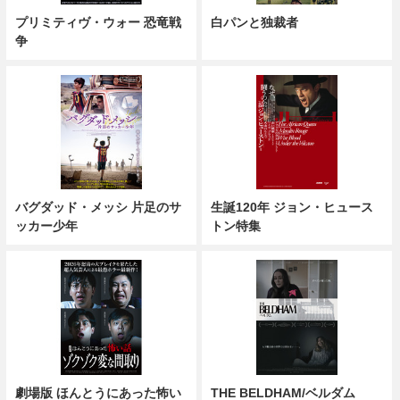
プリミティヴ・ウォー 恐竜戦
白パンと独裁者
争
バグダッド・メッシ 片足のサ
生誕120年 ジョン・ヒュース
ッカー少年
トン特集
劇場版 ほんとうにあった怖い
THE BELDHAM/ベルダム