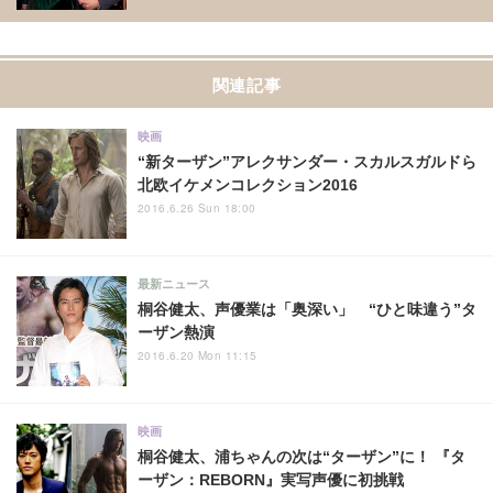
関連記事
映画
“新ターザン”アレクサンダー・スカルスガルドら
北欧イケメンコレクション2016
2016.6.26 Sun 18:00
最新ニュース
桐谷健太、声優業は「奥深い」 “ひと味違う”タ
ーザン熱演
2016.6.20 Mon 11:15
映画
桐谷健太、浦ちゃんの次は“ターザン”に！ 『タ
ーザン：REBORN』実写声優に初挑戦