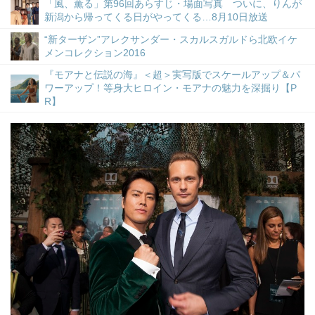
「風、薫る」第96回あらすじ・場面写真 ついに、りんが
新潟から帰ってくる日がやってくる…8月10日放送
“新ターザン”アレクサンダー・スカルスガルドら北欧イケ
メンコレクション2016
『モアナと伝説の海』＜超＞実写版でスケールアップ＆パ
ワーアップ！等身大ヒロイン・モアナの魅力を深掘り【P
R】