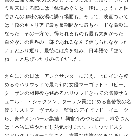
今度来日する際には「銭湯めぐりを一緒にしよう」と桐
谷さんの趣味の銭湯に誘う場面も。そして、映画ついて
は「僕のキャリアで最も長期間かつ最もハードな撮影に
なった。その一方で、得られるものも最も大きかった。
自分がこの世界の一部であれるなんて信じられなかった
よ」とふり返り、最後には肩を組み、日本語で「観て
ね！」と息ぴったりの様子だった。
さらにこの日は、アレクサンダーに加え、ヒロインを務
める今ハリウッドで最も旬な女優マーゴット・ロビー、
ターザンの相棒役を務めるハリウッドきっての名優サミ
ュエル・L・ジャクソン、ターザン罠にはめる官使役の名
優クリストフ・ヴァルツ、監督のデイビッド・イェーツ
ら、豪華メンバーが集結！ 興奮冷めやらぬ中、桐谷さん
は「本当に華やかだし熱気がすごい。ハリウッドスター
のアレクサンダーも気さく。貴重な体験ができて楽しか