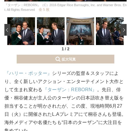
『ターザン：REBORN』（C）2016 Edgar Rice Burroughs, Inc. and Warner Bros. En
全 5 枚
t. All Rights Reserved
‹
1
/
2
拡大写真
『ハリー・ポッター』
シリーズの監督＆スタッフによ
り、全く新しいアクション・エンターテイメント大作と
して生まれ変わる
『ターザン：REBORN』
。先日、俳
優・桐谷健太が主人公のターザンの日本語吹き替え版を
担当することが明かされたが、この度、現地時間6月27
日（火）に開催されたL.Aプレミアにて桐谷さんも登場。
海外メディアや名優たちも“日本のターザン”に大注目を
集めていた。