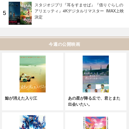
スタジオジブリ『耳をすませば』『借りぐらしの
アリエッティ』4Kデジタルリマスター IMAX上映
決定
今週の公開映画
鯨が消えた入り江
あの星が降る丘で、君とまた
出会いたい。