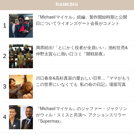
RANKING
『Michael/マイケル』続編、製作開始時期と公開
日についてライオンズゲート会長がコメント
満席続出!「とにかく役者が全員いい」池松壮亮&
仲野太賀らに熱い口コミ『開戦前夜』
川口春奈&高杉真宙の愛おしい日常...『ママがもう
この世界にいなくても 私の命の日記』場面写真
『Michael/マイケル』のジャファー・ジャクソン
がウィル・スミスと共演へ アクションスリラー
『Supermax』