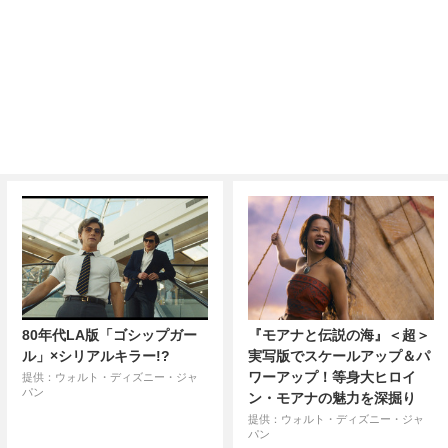
80年代LA版「ゴシップガー
『モアナと伝説の海』＜超＞
ル」×シリアルキラー!?
実写版でスケールアップ＆パ
ワーアップ！等身大ヒロイ
提供：ウォルト・ディズニー・ジャ
パン
ン・モアナの魅力を深掘り
提供：ウォルト・ディズニー・ジャ
パン