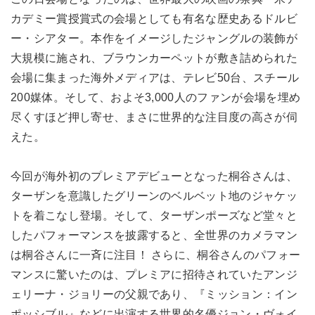
カデミー賞授賞式の会場としても有名な歴史あるドルビ
ー・シアター。本作をイメージしたジャングルの装飾が
大規模に施され、ブラウンカーペットが敷き詰められた
会場に集まった海外メディアは、テレビ50台、スチール
200媒体。そして、およそ3,000人のファンが会場を埋め
尽くすほど押し寄せ、まさに世界的な注目度の高さが伺
えた。
今回が海外初のプレミアデビューとなった桐谷さんは、
ターザンを意識したグリーンのベルベット地のジャケッ
トを着こなし登場。そして、ターザンポーズなど堂々と
したパフォーマンスを披露すると、全世界のカメラマン
は桐谷さんに一斉に注目！ さらに、桐谷さんのパフォー
マンスに驚いたのは、プレミアに招待されていたアンジ
ェリーナ・ジョリーの父親であり、『ミッション：イン
ポッシブル』などに出演する世界的名優ジョン・ヴォイ