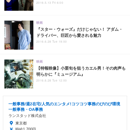
2016.5.13 Fri 6:00
映画
『スター・ウォーズ』だけじゃない！ アダム・
ドライバー、巨匠から愛される魅力
2016.6.28 Tue 19:00
映画
【特報映像】小栗旬を狙うカエル男！その肉声も
明らかに『ミュージアム』
2016.6.28 Tue 12:00
一般事務/週2在宅/人気のエンタメ!コツコツ事務のびのび環境
一般事務・OA事務
ランスタッド株式会社
東京都
時給1,700円