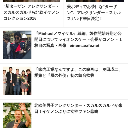
“新ターザン”アレクサンダー・
美ボディでお茶目な“ターザ
スカルスガルドら北欧イケメン
ン”、アレクサンダー・スカル
コレクション2016
スガルド来日決定！
『Michael／マイケル』続編、製作開始時期と公
開日についてライオンズゲート会長がコメント 1
枚目の写真・画像 | cinemacafe.net
「家内工業なんですよ、この映画は」奥田瑛二、
愛娘と『風の外側』初の舞台挨拶
北欧美男子アレクサンダー・スカルスガルドが来
日！イケメンぶりに女性ファン悲鳴