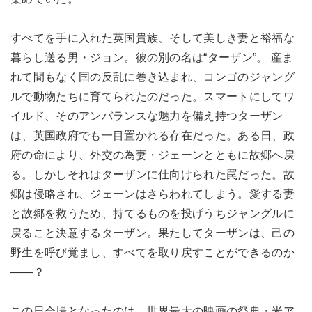
すべてを手に入れた英国貴族、そして美しき妻と裕福な
暮らし送る男・ジョン。彼の別の名は“ターザン”。 産ま
れて間もなく国の反乱に巻き込まれ、コンゴのジャング
ルで動物たちに育てられたのだった。スマートにしてワ
イルド、そのアンバランスな魅力を備え持つターザン
は、英国政府でも一目置かれる存在だった。ある日、政
府の命により、外交の為妻・ジェーンとともに故郷へ戻
る。しかしそれはターザンに仕向けられた罠だった。故
郷は侵略され、ジェーンはさらわれてしまう。愛する妻
と故郷を救うため、持てるものを投げうちジャングルに
戻ること決意するターザン。果たしてターザンは、己の
野生を呼び覚まし、すべてを取り戻すことができるのか
――？
この日会場となったのは、世界最大の映画の祭典・米ア