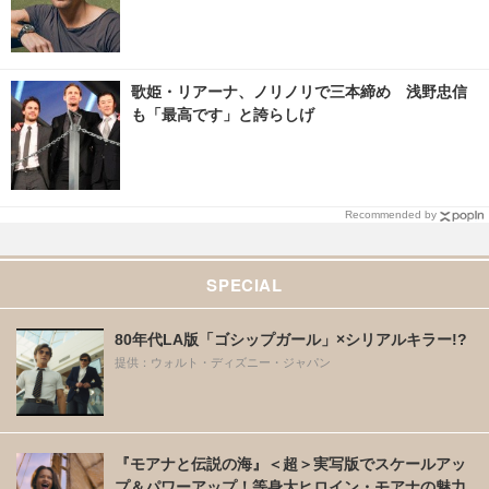
歌姫・リアーナ、ノリノリで三本締め 浅野忠信
も「最高です」と誇らしげ
Recommended by
SPECIAL
80年代LA版「ゴシップガール」×シリアルキラー!?
提供：ウォルト・ディズニー・ジャパン
『モアナと伝説の海』＜超＞実写版でスケールアッ
プ＆パワーアップ！等身大ヒロイン・モアナの魅力