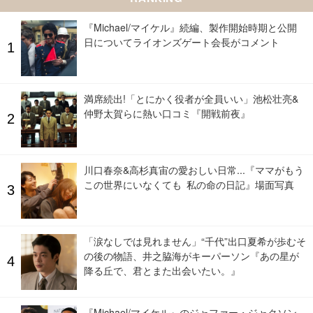
『Michael/マイケル』続編、製作開始時期と公開
日についてライオンズゲート会長がコメント
満席続出!「とにかく役者が全員いい」池松壮亮&
仲野太賀らに熱い口コミ『開戦前夜』
川口春奈&高杉真宙の愛おしい日常...『ママがもう
この世界にいなくても 私の命の日記』場面写真
「涙なしでは見れません」“千代”出口夏希が歩むそ
の後の物語、井之脇海がキーパーソン『あの星が
降る丘で、君とまた出会いたい。』
『Michael/マイケル』のジャファー・ジャクソン