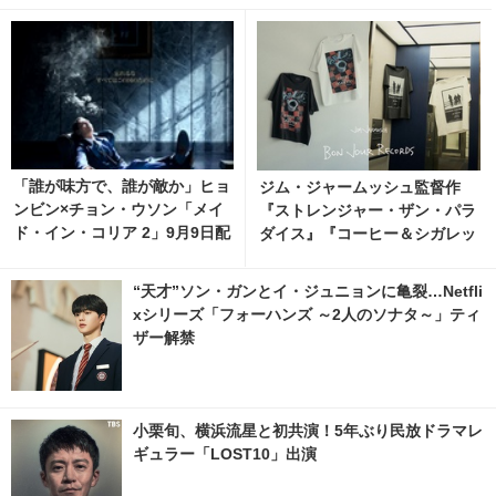
「誰が味方で、誰が敵か」ヒョ
ジム・ジャームッシュ監督作
ンビン×チョン・ウソン「メイ
『ストレンジャー・ザン・パラ
ド・イン・コリア 2」9月9日配
ダイス』『コーヒー＆シガレッ
信開始
ツ』bonjour recordsオフィシ
ャルTシャツ発売 1枚目の写
“天才”ソン・ガンとイ・ジュニョンに亀裂…Netfli
真・画像 | cinemacafe.net
xシリーズ「フォーハンズ ～2人のソナタ～」ティ
ザー解禁
小栗旬、横浜流星と初共演！5年ぶり民放ドラマレ
ギュラー「LOST10」出演