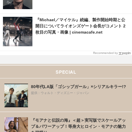
『Michael／マイケル』続編、製作開始時期と公
開日についてライオンズゲート会長がコメント 2
枚目の写真・画像 | cinemacafe.net
Recommended by
SPECIAL
80年代LA版「ゴシップガール」×シリアルキラー!?
提供：ウォルト・ディズニー・ジャパン
『モアナと伝説の海』＜超＞実写版でスケールアッ
プ＆パワーアップ！等身大ヒロイン・モアナの魅力