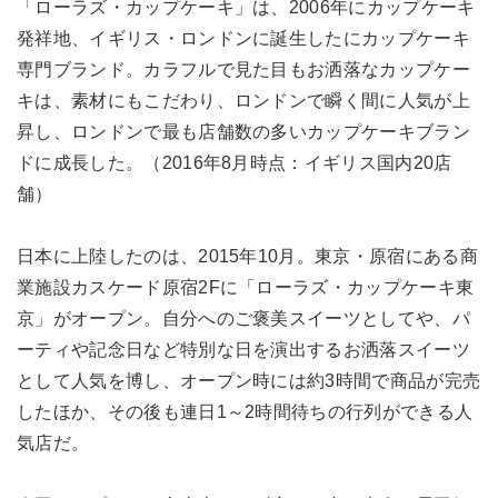
「ローラズ・カップケーキ」は、2006年にカップケーキ
発祥地、イギリス・ロンドンに誕生したにカップケーキ
専門ブランド。カラフルで見た目もお洒落なカップケー
キは、素材にもこだわり、ロンドンで瞬く間に人気が上
昇し、ロンドンで最も店舗数の多いカップケーキブラン
ドに成長した。（2016年8月時点：イギリス国内20店
舗）
日本に上陸したのは、2015年10月。東京・原宿にある商
業施設カスケード原宿2Fに「ローラズ・カップケーキ東
京」がオープン。自分へのご褒美スイーツとしてや、パ
ーティや記念日など特別な日を演出するお洒落スイーツ
として人気を博し、オープン時には約3時間で商品が完売
したほか、その後も連日1～2時間待ちの行列ができる人
気店だ。