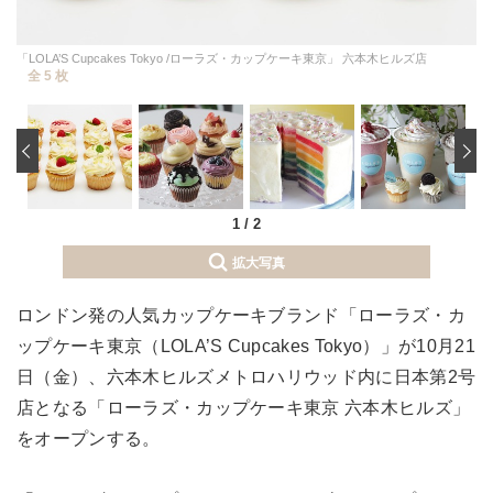
「LOLA’S Cupcakes Tokyo /ローラズ・カップケーキ東京」 六本木ヒルズ店
全 5 枚
‹
1
/
2
拡大写真
ロンドン発の人気カップケーキブランド「ローラズ・カ
ップケーキ東京（LOLA’S Cupcakes Tokyo）」が10月21
日（金）、六本木ヒルズメトロハリウッド内に日本第2号
店となる「ローラズ・カップケーキ東京 六本木ヒルズ」
をオープンする。