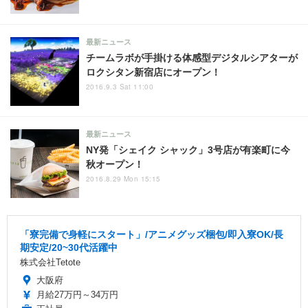
最新ニュース
チームラボが手掛ける体感型デジタルシアターが
ロクシタン新宿店にオープン！
2016.9.3 Sat 11:00
最新ニュース
NY発「シェイク シャック」3号店が有楽町に今
秋オープン！
2016.8.29 Mon 15:15
「寮完備で身軽にスタート」/アニメグッズ梱包/即入寮OK/長
期安定/20~30代活躍中
株式会社Tetote
大阪府
月給27万円～34万円