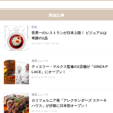
関連記事
映画
世界一のレストランが日本上陸！ ビジュアルは
奇跡の1品
2016.9.11 Sun 16:00
最新ニュース
ティエリー・マルクス監修の2店舗が「GINZA P
LACE」にオープン！
2016.9.9 Fri 15:15
最新ニュース
カリフォルニア発「アレクサンダーズ ステーキ
ハウス」が汐留に日本初オープン！
2016.9.4 Sun 11:00