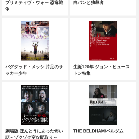
プリミティヴ・ウォー 恐竜戦
白パンと独裁者
争
バグダッド・メッシ 片足のサ
生誕120年 ジョン・ヒュース
ッカー少年
トン特集
劇場版 ほんとうにあった怖い
THE BELDHAM/ベルダム
話～ゾクゾク変な間取り～