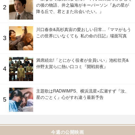
の後の物語、井之脇海がキーパーソン『あの星が
降る丘で、君とまた出会いたい。』
川口春奈&高杉真宙の愛おしい日常...『ママがもう
この世界にいなくても 私の命の日記』場面写真
満席続出!「とにかく役者が全員いい」池松壮亮&
仲野太賀らに熱い口コミ『開戦前夜』
主題歌はRADWIMPS、横浜流星×広瀬すず『汝、
星のごとく』心がすれ違う最新予告
今週の公開映画