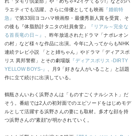
れ「タモリ倶楽部」や「めちゃ×2イケてるッ!」などのバ
ラエティでも活躍。さらに俳優としても映画
『婚前特
急』
で第33回ヨコハマ映画祭・最優秀新人賞を受賞、そ
の後も『体脂肪計タニタの社員食堂』
『リアル～完全な
る首長竜の日～』
、昨年放送されたドラマ「ナポレオン
の村」など様々な作品に出演。今年に入ってからもNHK
連続テレビ小説 「とと姉ちゃん」やドラマ「ディアスポ
リス 異邦警察」とその劇場版
『ディアスポリス -DIRTY
YELLOW BOYS-』
、月9「好きな人がいること」と話題
作に立て続けに出演している。
鶴瓶さんいわく浜野さんは「ものすごくナルシスト」だ
そう。番組では2人の初対面でのエピソードをはじめモデ
ルとして活躍する浜野さんの妻にも取材。多才な顔を持
つ浜野さんの“素顔”が明かされていく。