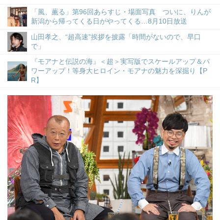
「風、薫る」第96回あらすじ・場面写真 ついに、りんが
新潟から帰ってくる日がやってくる…8月10日放送
山田孝之、“超高速”挨拶を披露「時間がないので、早口
で」
『モアナと伝説の海』＜超＞実写版でスケールアップ＆パ
ワーアップ！等身大ヒロイン・モアナの魅力を深掘り【P
R】