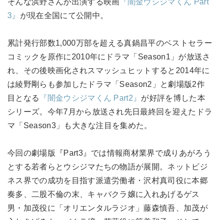
そんな浜野さんが出演する映画
『闇金ウシジマくん Part
3』
が現在全国にて公開中。
累計発行部数1,000万部を超える真鍋昌平のベストセラー
コミックを原作に2010年にドラマ「Season1」が放送さ
れ、その後映画化されスマッシュヒットすると2014年に
は綾野剛らも参加したドラマ「Season2」と劇場版2作
目となる
『闇金ウシジマくん Part2』
が好評を博した本
シリーズ。今年7月から放送され先日最終回を迎えたドラ
マ「Season3」も大きな注目を集めた。
今回の劇場版『Part3』では情報商材業界で成りあがろう
とする若者らとウシジマたちの物語が展開。ネットビジ
ネス界での成功を目指す派遣労働者・沢村真司役に本郷
奏多、二股不倫の末、キャバクラ嬢に入れあげるゲス
男・加茂役に「オリエンタルラジオ」藤森慎吾、加茂が