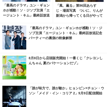
「最高のドラマ」ユン・ギョン
「風、薫る」第96回あらす
ホが感動！ソ・ジソブ主演「エ
じ・場面写真 ついに、りんが
ージェント・キム」最終話放送
新潟から帰ってくる日がやって
記念パーティーの裏側の映像解
くる…8月10日放送 8枚目の写
禁 1枚目の写真・画像 | cinem
真・画像 | cinemacafe.net
「最高のドラマ」ユン・ギョンホが感動！ソ・ジ
acafe.net
ソブ主演「エージェント・キム」最終話放送記念
パーティーの裏側の映像解禁
8月8日から店頭販売開始！一番くじ「クレヨンし
んちゃん 夏のバケーションだゾ」
「誰が味方で、誰が敵か」ヒョンビン×チョン・ウ
ソン「メイド・イン・コリア 2」9月9日配信開始