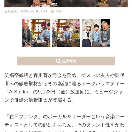
全 3 枚
浜野謙太「A-Studio」(C)TBS
拡大写真
笑福亭鶴瓶と森川葵が司会を務め、ゲストの友人や関係
者への徹底取材からその素顔に迫るトークバラエティー
「A-Studio」の9月23日（金）放送回に、ミュージシャ
ンで俳優の浜野謙太が登場する。
「在日ファンク」のボーカル＆リーダーという音楽アー
ティストとしての顔はもちろん、そのタレント性をかわ