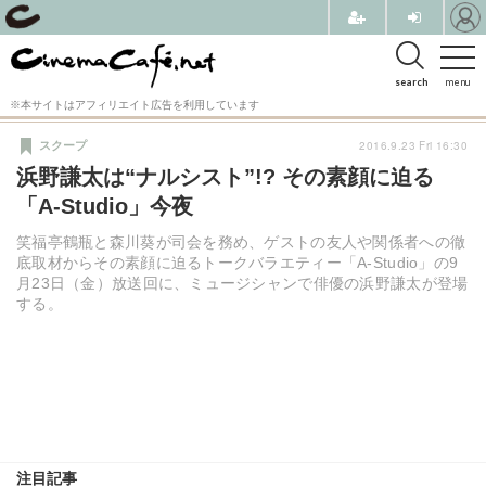
search
menu
※本サイトはアフィリエイト広告を利用しています
2016.9.23 Fri 16:30
スクープ
浜野謙太は“ナルシスト”!? その素顔に迫る
「A-Studio」今夜
笑福亭鶴瓶と森川葵が司会を務め、ゲストの友人や関係者への徹
底取材からその素顔に迫るトークバラエティー「A-Studio」の9
月23日（金）放送回に、ミュージシャンで俳優の浜野謙太が登場
する。
注目記事