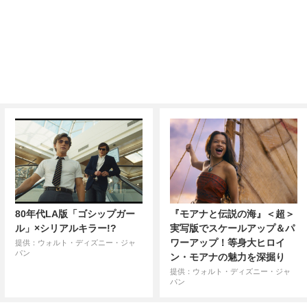
80年代LA版「ゴシップガー
『モアナと伝説の海』＜超＞
ル」×シリアルキラー!?
実写版でスケールアップ＆パ
ワーアップ！等身大ヒロイ
提供：ウォルト・ディズニー・ジャ
パン
ン・モアナの魅力を深掘り
提供：ウォルト・ディズニー・ジャ
パン