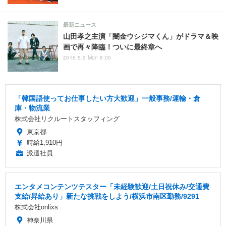
最新ニュース
山田孝之主演「闇金ウシジマくん」がドラマ＆映
画で再々降臨！ついに最終章へ
2016.5.9 Mon 8:00
「韓国語使ってお仕事したい方大歓迎」一般事務/運輸・倉
庫・物流業
株式会社リクルートスタッフィング
東京都
時給1,910円
派遣社員
エンタメコンテンツテスター「未経験歓迎/土日祝休み/交通費
支給/昇給あり」新たな挑戦をしよう/横浜市南区勤務/9291
株式会社onlixs
神奈川県