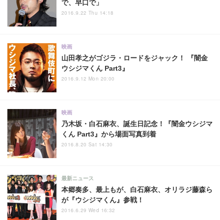
で、早口で」
2016.9.22 Thu 14:18
映画
山田孝之がゴジラ・ロードをジャック！ 『闇金
ウシジマくん Part3』
2016.9.12 Mon 20:00
映画
乃木坂・白石麻衣、誕生日記念！『闇金ウシジマ
くん Part3』から場面写真到着
2016.8.20 Sat 14:30
最新ニュース
本郷奏多、最上もが、白石麻衣、オリラジ藤森ら
が『ウシジマくん』参戦！
2016.6.29 Wed 16:32