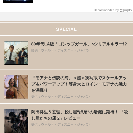
Recommended by
SPECIAL
80年代LA版「ゴシップガール」×シリアルキラー!?
提供：ウォルト・ディズニー・ジャパン
『モアナと伝説の海』＜超＞実写版でスケールアッ
プ＆パワーアップ！等身大ヒロイン・モアナの魅力
を深掘り
提供：ウォルト・ディズニー・ジャパン
岡田将生＆玄理、殺し屋“姉弟“の活躍に期待！ 「殺
し屋たちの店 2」レビュー
提供：ウォルト・ディズニー・ジャパン