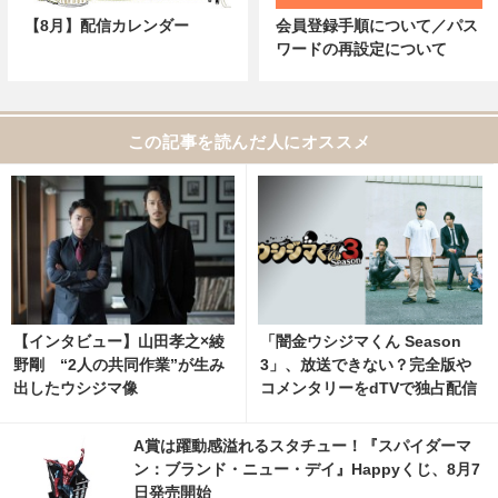
【8月】配信カレンダー
会員登録手順について／パス
ワードの再設定について
この記事を読んだ人にオススメ
【インタビュー】山田孝之×綾
「闇金ウシジマくん Season
野剛 “2人の共同作業”が生み
3」、放送できない？完全版や
出したウシジマ像
コメンタリーをdTVで独占配信
A賞は躍動感溢れるスタチュー！『スパイダーマ
ン：ブランド・ニュー・デイ』Happyくじ、8月7
日発売開始