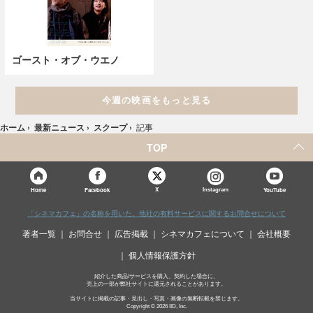
ゴースト・オブ・ウエノ
今週の映画をもっと見る
ホーム
›
最新ニュース
›
スクープ
›
記事
TOP
X
Home
Facebook
Instagram
YouTube
「シネマカフェ」の名称を用いた、他社の有料サービスに関するお問合せについて
著者一覧
お問合せ
広告掲載
シネマカフェについて
会社概要
個人情報保護方針
紹介した商品/サービスを購入、契約した場合に、
売上の一部が弊社サイトに還元されることがあります。
当サイトに掲載の記事・見出し・写真・画像の無断転載を禁じます。
Copyright © 2026 IID, Inc.