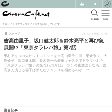
search
menu
※本サイトはアフィリエイト広告を利用しています
2017.3.1 Wed 17:45
スクープ
吉高由里子、坂口健太郎＆鈴木亮平と再び急
展開!?「東京タラレバ娘」第7話
東村アキコの大ヒットコミックを吉高由里子主演、榮倉奈々、大
島優子、坂口健太郎、鈴木亮平ら豪華キャストでドラマ化した
「東京タラレバ娘」の第7話が3月1日（水）今夜放送となる。吉
高さん演じる倫子は新たなチャンスを掴めるのか…!?
注目記事