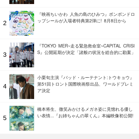
『映画ちいかわ 人魚の島のひみつ』ボンボンドロ
ップシールが入場者特典第2弾に! 8月8日から
『TOKYO MER~走る緊急救命室~CAPITAL CRISI
S』公開延期が決定「諸般の状況を総合的に勘案」
小栗旬主演『バッド・ルーテナント:トウキョウ』
第51回トロント国際映画祭出品、ワールドプレミ
ア決定
橋本将生、微笑みかけるメガネ姿に見惚れる優し
い表情...『お姉ちゃんの翠くん』本編映像初公開!