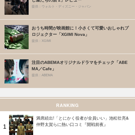
し屋たちの店 2」レビュー
提供：ウォルト・ディズニー・ジャパン
おうち時間が映画館に！小さくて可愛いおしゃれプ
ロジェクター「XGIMI Nova」
提供：XGIMI
注目のABEMAオリジナルドラマをチェック「ABE
MA／Cafe」
提供：ABEMA
RANKING
満席続出!「とにかく役者が全員いい」池松壮亮&
仲野太賀らに熱い口コミ『開戦前夜』