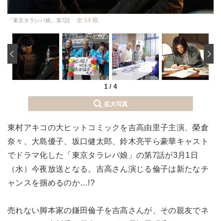
全 14 枚
「東京タラレバ娘」第7話
‹
1
/
4
拡大写真
東村アキコの大ヒットコミックを吉高由里子主演、榮倉
奈々、大島優子、坂口健太郎、鈴木亮平ら豪華キャスト
でドラマ化した「東京タラレバ娘」の第7話が3月1日
（水）今夜放送となる。吉高さん演じる倫子は新たなチ
ャンスを掴めるのか…!?
売れない脚本家の鎌田倫子を吉高さんが、その親友でネ