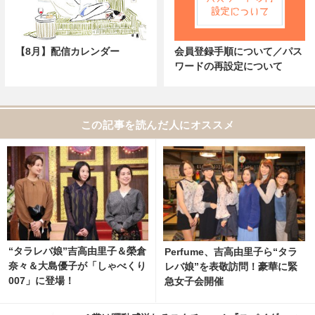
【8月】配信カレンダー
会員登録手順について／パス
ワードの再設定について
この記事を読んだ人にオススメ
“タラレバ娘”吉高由里子＆榮倉
Perfume、吉高由里子ら“タラ
奈々＆大島優子が「しゃべくり
レバ娘”を表敬訪問！豪華に緊
007」に登場！
急女子会開催