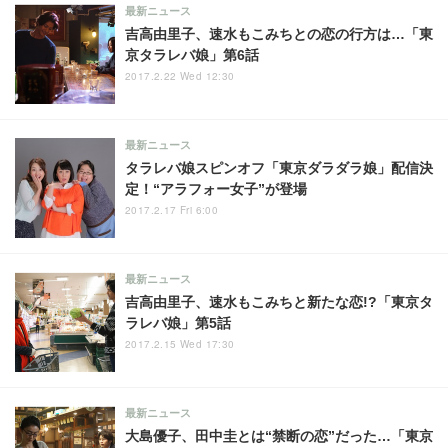
最新ニュース
吉高由里子、速水もこみちとの恋の行方は…「東
京タラレバ娘」第6話
2017.2.22 Wed 12:30
最新ニュース
タラレバ娘スピンオフ「東京ダラダラ娘」配信決
定！“アラフォー女子”が登場
2017.2.17 Fri 6:00
最新ニュース
吉高由里子、速水もこみちと新たな恋!?「東京タ
ラレバ娘」第5話
2017.2.15 Wed 17:30
最新ニュース
大島優子、田中圭とは“禁断の恋”だった…「東京