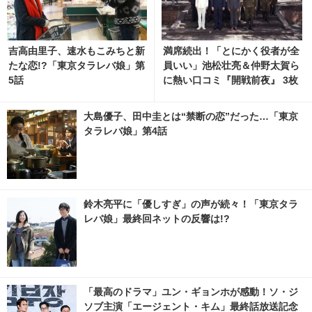
吉高由里子、速水もこみちと新
満席続出！「とにかく役者が全
たな恋!?「東京タラレバ娘」第
員いい」池松壮亮＆仲野太賀ら
5話
に熱い口コミ『開戦前夜』 3枚
目の写真・画像 | cinemacafe.
net
大島優子、田中圭とは“禁断の恋”だった…「東京
タラレバ娘」第4話
鈴木亮平に「優しすぎ」の声が続々！「東京タラ
レバ娘」最終回ネットの反響は!?
「最高のドラマ」ユン・ギョンホが感動！ソ・ジ
ソブ主演「エージェント・キム」最終話放送記念