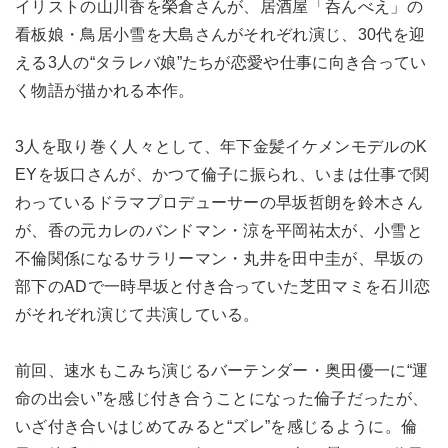
イリストの山川香を榮倉さんが、居酒屋「呑んべえ」の
看板娘・鳥居小雪を大島さんがそれぞれ演じ、30代を迎
える3人の“タラレバ娘”たちが恋愛や仕事に向き合ってい
く物語が描かれる本作。
3人を取り巻く人々として、年下金髪イケメンモデルのK
EYを坂口さんが、かつて倫子に振られ、いまは仕事で関
わっているドラマプロデューサーの早坂哲朗を鈴木さん
が、香の元カレのバンドマン・涼を平岡祐太が、小雪と
不倫関係になるサラリーマン・丸井を田中圭が、早坂の
部下のADで一時早坂と付き合っていた芝田マミを石川恋
がそれぞれ演じて共演している。
前回、速水もこみち演じるバーテンダー・奥田優一に“運
命の出会い”を感じ付き合うことになった倫子だったが、
いざ付き合いはじめてみると“ズレ”を感じるように。倫