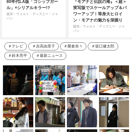
80年代LA版「ゴシップガー
『モアナと伝説の海』＜超＞
ル」×シリアルキラー!?
実写版でスケールアップ＆パ
ワーアップ！等身大ヒロイ
提供：ウォルト・ディズニー・ジャ
パン
ン・モアナの魅力を深掘り
提供：ウォルト・ディズニー・ジャ
パン
テレビ
吉高由里子
榮倉奈々
坂口健太郎
鈴木亮平
最新ニュース