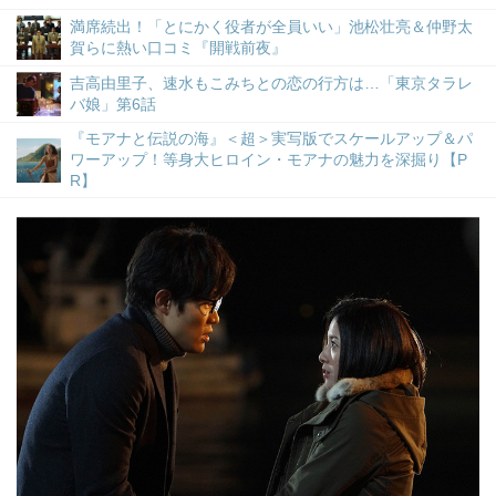
満席続出！「とにかく役者が全員いい」池松壮亮＆仲野太
賀らに熱い口コミ『開戦前夜』
吉高由里子、速水もこみちとの恋の行方は…「東京タラレ
バ娘」第6話
『モアナと伝説の海』＜超＞実写版でスケールアップ＆パ
ワーアップ！等身大ヒロイン・モアナの魅力を深掘り【P
R】