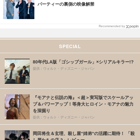
パーティーの裏側の映像解禁
Recommended by
SPECIAL
80年代LA版「ゴシップガール」×シリアルキラー!?
提供：ウォルト・ディズニー・ジャパン
『モアナと伝説の海』＜超＞実写版でスケールアッ
プ＆パワーアップ！等身大ヒロイン・モアナの魅力
を深掘り
提供：ウォルト・ディズニー・ジャパン
岡田将生＆玄理、殺し屋“姉弟“の活躍に期待！ 「殺