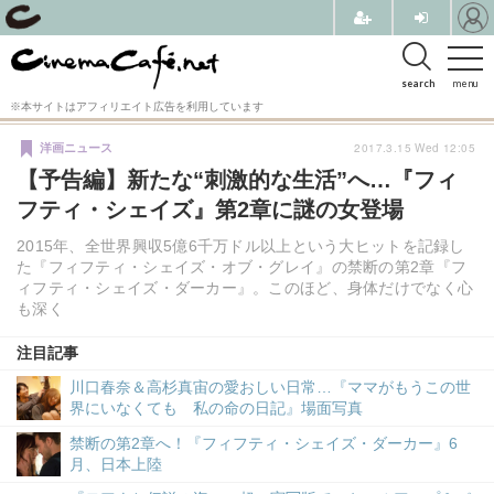
search
menu
※本サイトはアフィリエイト広告を利用しています
2017.3.15 Wed 12:05
洋画ニュース
【予告編】新たな“刺激的な生活”へ…『フィ
フティ・シェイズ』第2章に謎の女登場
2015年、全世界興収5億6千万ドル以上という大ヒットを記録し
た『フィフティ・シェイズ・オブ・グレイ』の禁断の第2章『フ
ィフティ・シェイズ・ダーカー』。このほど、身体だけでなく心
も深く
注目記事
川口春奈＆高杉真宙の愛おしい日常…『ママがもうこの世
界にいなくても 私の命の日記』場面写真
禁断の第2章へ！『フィフティ・シェイズ・ダーカー』6
月、日本上陸