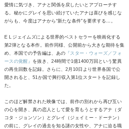
愛情に気づき、アナと関係を戻したいとアプローチす
る。秘かにグレイを思い続けていたアナは喜びを感じな
がらも、今度はアナから“新たな条件”を要求する…。
E L ジェイムズによる世界的ベストセラーを映画化する
第2弾となる本作。前作同様、公開前から大きな期待を集
め、本国での予告編は、あの
『スター・ウォーズ／フォ
ースの覚醒』
を抜き、24時間で1億1400万回という驚異
の再生回数を記録。さらに、2月10日より世界各国で公
開されると、51か国で興行収入第1位スタートを記録し
た。
このほど解禁された映像では、前作の別れから再び互い
の心を開き、真の恋人として愛を育もうとするアナ（ダ
コタ・ジョンソン）とグレイ（ジェイミー・ドーナン）
の前に、グレイの過去を知る謎の女性や、アナに迫る職