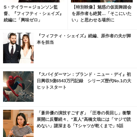
S・テイラー＝ジョンソン監
【特別映像】魅惑の仮面舞踏会
督、『フィフティ・シェイズ』
を原作者も絶賛…「そこにいた
続編に「興味ゼロ」
い」と思わせる場所に
『フィフティ・シェイズ』続編、原作者の夫が脚
本を担当
『スパイダーマン：ブランド・ニュー・デイ』初
日興収5億6543万円記録 シリーズ歴代No.1の大
ヒットスタート
「蒼井優の演技すごすぎ」「圧巻の長回し」衝撃
展開に反響続々、“直人”高橋文哉には「マジで読
めない」謎深まる「Tシャツが乾くまで」5話