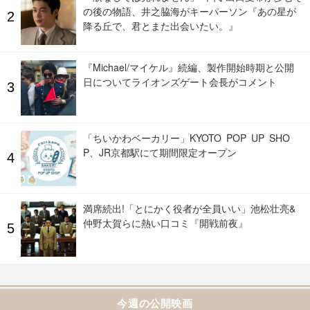
の後の物語、井之脇海がキーパーソン『あの星が
降る丘で、君とまた出会いたい。』
『Michael/マイケル』続編、製作開始時期と公開
日についてライオンズゲート会長がコメント
「ちいかわベーカリー」KYOTO POP UP SHO
P、JR京都駅にて期間限定オープン
満席続出!「とにかく役者が全員いい」池松壮亮&
仲野太賀らに熱い口コミ『開戦前夜』
今週の公開映画