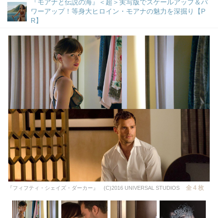
『モアナと伝説の海』＜超＞実写版でスケールアップ＆パ
ワーアップ！等身大ヒロイン・モアナの魅力を深掘り【P
R】
全 4 枚
『フィフティ・シェイズ・ダーカー』 (C)2016 UNIVERSAL STUDIOS