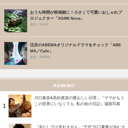
おうち時間が映画館に！小さくて可愛いおしゃれプ
ロジェクター「XGIMI Nova」
提供：XGIMI
注目のABEMAオリジナルドラマをチェック「ABE
MA／Cafe」
提供：ABEMA
RANKING
川口春奈&高杉真宙の愛おしい日常...『ママがもう
この世界にいなくても 私の命の日記』場面写真
「涙なしでは見れません」“千代”出口夏希が歩むそ