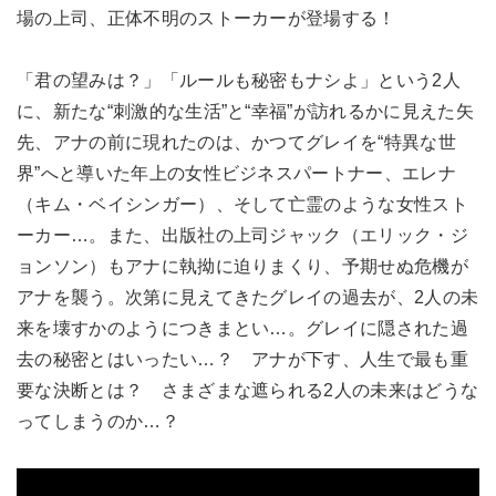
場の上司、正体不明のストーカーが登場する！
「君の望みは？」「ルールも秘密もナシよ」という2人
に、新たな“刺激的な生活”と“幸福”が訪れるかに見えた矢
先、アナの前に現れたのは、かつてグレイを“特異な世
界”へと導いた年上の女性ビジネスパートナー、エレナ
（キム・ベイシンガー）、そして亡霊のような女性スト
ーカー…。また、出版社の上司ジャック（エリック・ジ
ョンソン）もアナに執拗に迫りまくり、予期せぬ危機が
アナを襲う。次第に見えてきたグレイの過去が、2人の未
来を壊すかのようにつきまとい…。グレイに隠された過
去の秘密とはいったい…？ アナが下す、人生で最も重
要な決断とは？ さまざまな遮られる2人の未来はどうな
ってしまうのか…？