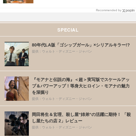
Recommended by
SPECIAL
80年代LA版「ゴシップガール」×シリアルキラー!?
提供：ウォルト・ディズニー・ジャパン
『モアナと伝説の海』＜超＞実写版でスケールアッ
プ＆パワーアップ！等身大ヒロイン・モアナの魅力
を深掘り
提供：ウォルト・ディズニー・ジャパン
岡田将生＆玄理、殺し屋“姉弟“の活躍に期待！ 「殺
し屋たちの店 2」レビュー
提供：ウォルト・ディズニー・ジャパン