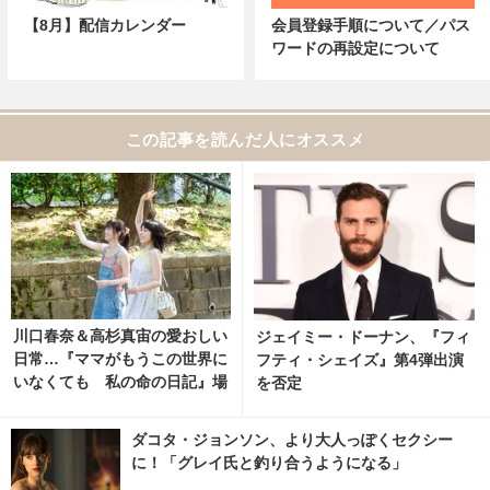
【8月】配信カレンダー
会員登録手順について／パス
ワードの再設定について
この記事を読んだ人にオススメ
川口春奈＆高杉真宙の愛おしい
ジェイミー・ドーナン、『フィ
日常…『ママがもうこの世界に
フティ・シェイズ』第4弾出演
いなくても 私の命の日記』場
を否定
面写真 3枚目の写真・画像 | ci
nemacafe.net
ダコタ・ジョンソン、より大人っぽくセクシー
に！「グレイ氏と釣り合うようになる」