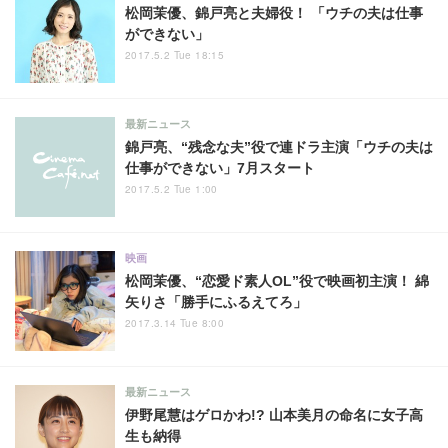
松岡茉優、錦戸亮と夫婦役！ 「ウチの夫は仕事
ができない」
2017.5.2 Tue 18:15
最新ニュース
錦戸亮、“残念な夫”役で連ドラ主演「ウチの夫は
仕事ができない」7月スタート
2017.5.2 Tue 1:00
映画
松岡茉優、“恋愛ド素人OL”役で映画初主演！ 綿
矢りさ「勝手にふるえてろ」
2017.3.14 Tue 8:00
最新ニュース
伊野尾慧はゲロかわ!? 山本美月の命名に女子高
生も納得