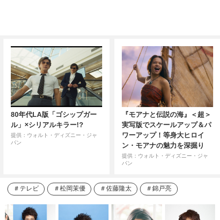
80年代LA版「ゴシップガー
『モアナと伝説の海』＜超＞
ル」×シリアルキラー!?
実写版でスケールアップ＆パ
ワーアップ！等身大ヒロイ
提供：ウォルト・ディズニー・ジャ
パン
ン・モアナの魅力を深掘り
提供：ウォルト・ディズニー・ジャ
パン
テレビ
松岡茉優
佐藤隆太
錦戸亮