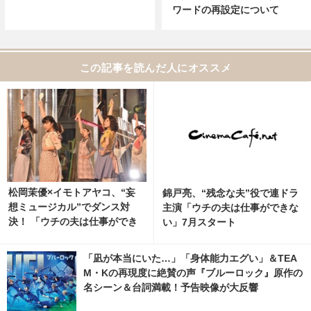
ワードの再設定について
この記事を読んだ人にオススメ
松岡茉優×イモトアヤコ、“妄
錦戸亮、“残念な夫”役で連ドラ
想ミュージカル”でダンス対
主演「ウチの夫は仕事ができな
決！ 「ウチの夫は仕事ができ
い」7月スタート
ない」
「凪が本当にいた…」「身体能力エグい」＆TEA
M・Kの再現度に絶賛の声『ブルーロック』原作の
名シーン＆台詞満載！予告映像が大反響