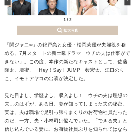
1
/
2
拡大写真
「関ジャニ∞」の錦戸亮と女優・松岡茉優が夫婦役を務
める、7月スタートの新土曜ドラマ「ウチの夫は仕事がで
きない」。この度、本作の新たなキャストとして、佐藤
隆太、壇蜜、「Hey！Say！JUMP」薮宏太、江口のり
こ、イモトアヤコの出演が決定した。
見た目よし、学歴よし、収入よし！ ウチの夫は理想の
夫…のはずが、ある日、妻が知ってしまった夫の秘密。
実は、夫は職場で足引っ張りまくりのお荷物社員だった
のだ。一方、夫・小林司は悩んでいた。「できる夫」と
信じ込んでいる妻に、お荷物社員ぶりを知られてはなら