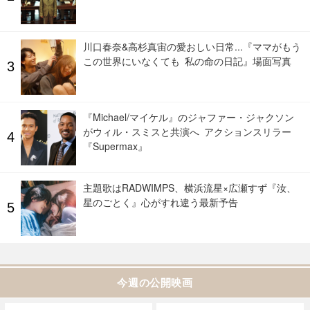
川口春奈&高杉真宙の愛おしい日常...『ママがもう
この世界にいなくても 私の命の日記』場面写真
『Michael/マイケル』のジャファー・ジャクソン
がウィル・スミスと共演へ アクションスリラー
『Supermax』
主題歌はRADWIMPS、横浜流星×広瀬すず『汝、
星のごとく』心がすれ違う最新予告
今週の公開映画