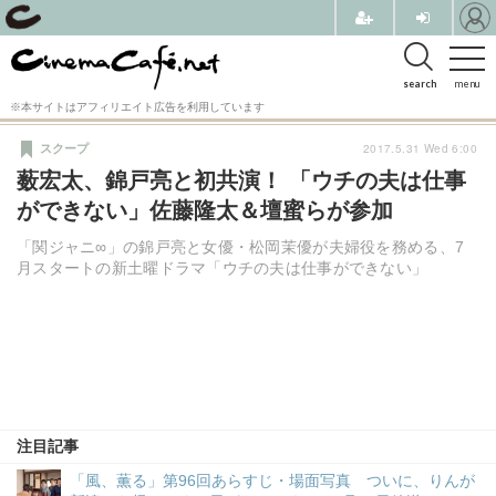
search
menu
※本サイトはアフィリエイト広告を利用しています
2017.5.31 Wed 6:00
スクープ
薮宏太、錦戸亮と初共演！ 「ウチの夫は仕事
ができない」佐藤隆太＆壇蜜らが参加
「関ジャニ∞」の錦戸亮と女優・松岡茉優が夫婦役を務める、7
月スタートの新土曜ドラマ「ウチの夫は仕事ができない」
注目記事
「風、薫る」第96回あらすじ・場面写真 ついに、りんが