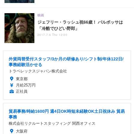
映画
ジェフリー・ラッシュ祝66歳！ バルボッサは
「冷酷でひどい野郎」
2017.7.6 Thu 12:00
外貨両替受付スタッフ/3か月の研修あり/シフト制/年休122日/
事務経験活かせる
トラベレックスジャパン株式会社
東京都
月給25万円
正社員
貿易事務/時給1600円 週4日OK時短未経験OK土日祝休み 貿易
事務
株式会社リクルートスタッフィング 関西オフィス
大阪府