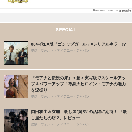
Recommended by
SPECIAL
80年代LA版「ゴシップガール」×シリアルキラー!?
提供：ウォルト・ディズニー・ジャパン
『モアナと伝説の海』＜超＞実写版でスケールアッ
プ＆パワーアップ！等身大ヒロイン・モアナの魅力
を深掘り
提供：ウォルト・ディズニー・ジャパン
岡田将生＆玄理、殺し屋“姉弟“の活躍に期待！ 「殺
し屋たちの店 2」レビュー
提供：ウォルト・ディズニー・ジャパン