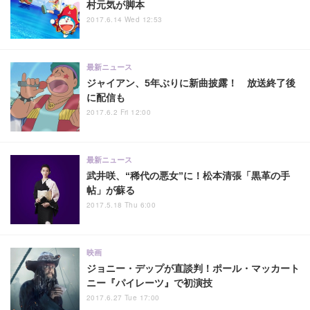
村元気が脚本
2017.6.14 Wed 12:53
最新ニュース
ジャイアン、5年ぶりに新曲披露！ 放送終了後
に配信も
2017.6.2 Fri 12:00
最新ニュース
武井咲、“稀代の悪女”に！松本清張「黒革の手
帖」が蘇る
2017.5.18 Thu 6:00
映画
ジョニー・デップが直談判！ポール・マッカート
ニー『パイレーツ』で初演技
2017.6.27 Tue 17:00