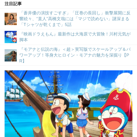
注目記事
「蒼井優の演技すごすぎ」「圧巻の長回し」衝撃展開に反
響続々、“直人”高橋文哉には「マジで読めない」謎深まる
「Tシャツが乾くまで」5話
『映画ドラえもん』最新作は大海原で大冒険！川村元気が
脚本
『モアナと伝説の海』＜超＞実写版でスケールアップ＆パ
ワーアップ！等身大ヒロイン・モアナの魅力を深掘り【P
R】