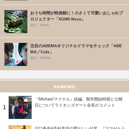
おうち時間が映画館に！小さくて可愛いおしゃれプ
ロジェクター「XGIMI Nova」
提供：XGIMI
注目のABEMAオリジナルドラマをチェック「ABE
MA／Cafe」
提供：ABEMA
RANKING
『Michael/マイケル』続編、製作開始時期と公開
日についてライオンズゲート会長がコメント
川口春奈&高杉真宙の愛おしい日常...『ママがもう