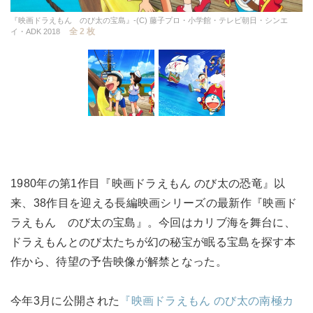
『映画ドラえもん のび太の宝島』-(C) 藤子プロ・小学館・テレビ朝日・シンエ
全 2 枚
イ・ADK 2018
1980年の第1作目『映画ドラえもん のび太の恐竜』以
来、38作目を迎える長編映画シリーズの最新作『映画ド
ラえもん のび太の宝島』。今回はカリブ海を舞台に、
ドラえもんとのび太たちが幻の秘宝が眠る宝島を探す本
作から、待望の予告映像が解禁となった。
今年3月に公開された
『映画ドラえもん のび太の南極カ