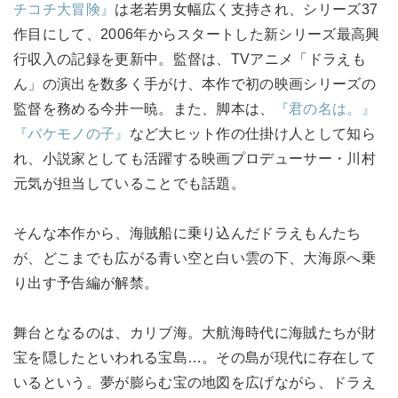
チコチ大冒険』
は老若男女幅広く支持され、シリーズ37
作目にして、2006年からスタートした新シリーズ最高興
行収入の記録を更新中。監督は、TVアニメ「ドラえも
ん」の演出を数多く手がけ、本作で初の映画シリーズの
監督を務める今井一暁。また、脚本は、
『君の名は。』
『バケモノの子』
など大ヒット作の仕掛け人として知ら
れ、小説家としても活躍する映画プロデューサー・川村
元気が担当していることでも話題。
そんな本作から、海賊船に乗り込んだドラえもんたち
が、どこまでも広がる青い空と白い雲の下、大海原へ乗
り出す予告編が解禁。
舞台となるのは、カリブ海。大航海時代に海賊たちが財
宝を隠したといわれる宝島…。その島が現代に存在して
いるという。夢が膨らむ宝の地図を広げながら、ドラえ