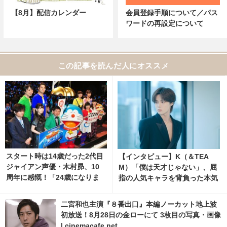
【8月】配信カレンダー
会員登録手順について／パス
ワードの再設定について
この記事を読んだ人にオススメ
スタート時は14歳だった2代目
【インタビュー】K（＆TEA
ジャイアン声優・木村昴、10
M）「僕は天才じゃない」、屈
周年に感慨！「24歳になりま
指の人気キャラを背負った本気
した」
と覚悟 3枚目の写真・画像 | ci
nemacafe.net
二宮和也主演『８番出口』本編ノーカット地上波
初放送！8月28日の金ローにて 3枚目の写真・画像
| cinemacafe.net