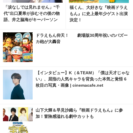
「涙なしでは見れません」“千
福くん、大好きな『映画ドラえ
代”出口夏希が歩むその後の物
もん』に史上最年少ゲスト出演
語、井之脇海がキーパーソン
決定！
『あの星が降る丘で、君とまた
出会いたい。』 5枚目の写真・
ドラえもん仰天！ 劇場版30周年祝いのバズー
画像 | cinemacafe.net
カ砲が大轟音
【インタビュー】K（＆TEAM）「僕は天才じゃな
い」、屈指の人気キャラを背負った本気と覚悟 6
枚目の写真・画像 | cinemacafe.net
山下大輝＆早見沙織ら『映画ドラえもん』に参
加！冒険感溢れる劇中カットも