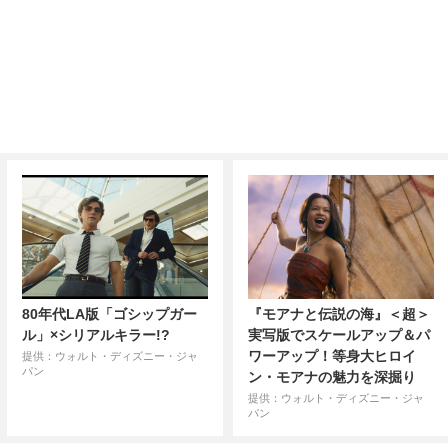
80年代LA版「ゴシップガー
『モアナと伝説の海』＜超＞
ル」×シリアルキラー!?
実写版でスケールアップ＆パ
ワーアップ！等身大ヒロイ
提供：ウォルト・ディズニー・ジャ
パン
ン・モアナの魅力を深掘り
提供：ウォルト・ディズニー・ジャ
パン