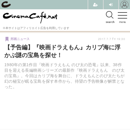
search
menu
※本サイトはアフィリエイト広告を利用しています
2017.7.7 Fri 19:30
邦画ニュース
【予告編】『映画ドラえもん』カリブ海に浮
かぶ謎の宝島を探せ！
1980年の第1作目『映画ドラえもん のび太の恐竜』以来、38作
目を迎える長編映画シリーズの最新作『映画ドラえもん のび太
の宝島』。今回はカリブ海を舞台に、ドラえもんとのび太たちが
幻の秘宝が眠る宝島を探す本作から、待望の予告映像が解禁とな
った。