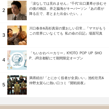
「涙なしでは見れません」“千代”出口夏希が歩むそ
の後の物語、井之脇海がキーパーソン『あの星が
降る丘で、君とまた出会いたい。』
川口春奈&高杉真宙の愛おしい日常...『ママがもう
この世界にいなくても 私の命の日記』場面写真
「ちいかわベーカリー」KYOTO POP UP SHO
P、JR京都駅にて期間限定オープン
満席続出!「とにかく役者が全員いい」池松壮亮&
仲野太賀らに熱い口コミ『開戦前夜』