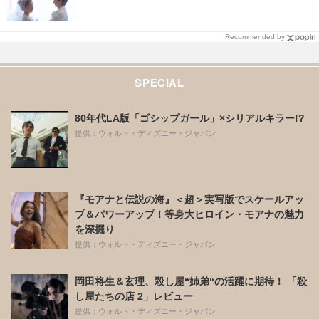
Recommended by
SPECIAL
80年代LA版「ゴシップガール」×シリアルキラー!?
提供：ウォルト・ディズニー・ジャパン
『モアナと伝説の海』＜超＞実写版でスケールアッ
プ＆パワーアップ！等身大ヒロイン・モアナの魅力
を深掘り
提供：ウォルト・ディズニー・ジャパン
岡田将生＆玄理、殺し屋“姉弟“の活躍に期待！ 「殺
し屋たちの店 2」レビュー
提供：ウォルト・ディズニー・ジャパン