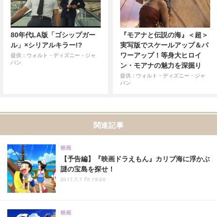
80年代LA版「ゴシップガー
『モアナと伝説の海』＜超＞
ル」×シリアルキラー!?
実写版でスケールアップ＆パ
ワーアップ！等身大ヒロイ
提供：ウォルト・ディズニー・ジャ
パン
ン・モアナの魅力を深掘り
提供：ウォルト・ディズニー・ジャ
パン
関連記事
映画
【予告編】『映画ドラえもん』カリブ海に浮かぶ
謎の宝島を探せ！
2017.7.7 Fri 19:30
映画