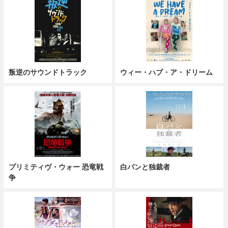
叛逆のサウンドトラック
ウィー・ハブ・ア・ドリーム
プリミティヴ・ウォー 恐竜戦
白パンと独裁者
争