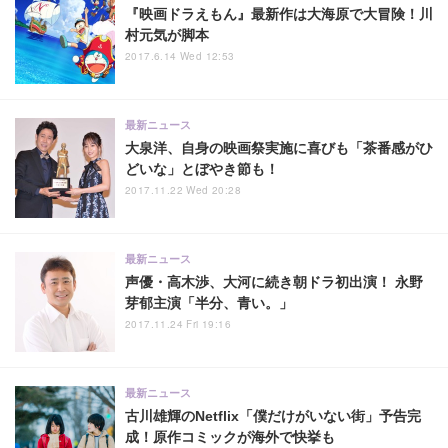
『映画ドラえもん』最新作は大海原で大冒険！川
村元気が脚本
2017.6.14 Wed 12:53
最新ニュース
大泉洋、自身の映画祭実施に喜びも「茶番感がひ
どいな」とぼやき節も！
2017.11.22 Wed 20:28
最新ニュース
声優・高木渉、大河に続き朝ドラ初出演！ 永野
芽郁主演「半分、青い。」
2017.11.24 Fri 19:16
最新ニュース
古川雄輝のNetflix「僕だけがいない街」予告完
成！原作コミックが海外で快挙も