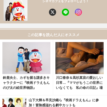
シネマカフェをフォローしよう！
この記事を読んだ人にオススメ
鈴鹿央士、カギを握る謎多きキ
川口春奈＆高杉真宙の愛おしい
ャラクターに『映画ドラえもん
日常…『ママがもうこの世界に
のび太の絵世界物語』
いなくても 私の命の日記』場
面写真 4枚目の写真・画像 | ci
nemacafe.net
山下大輝＆早見沙織ら『映画ドラえもん』に参
加！冒険感溢れる劇中カットも