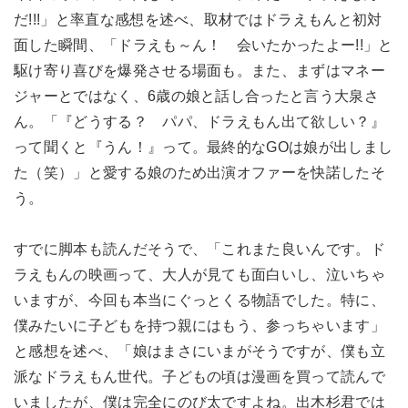
だ!!!」と率直な感想を述べ、取材ではドラえもんと初対
面した瞬間、「ドラえも～ん！ 会いたかったよー!!」と
駆け寄り喜びを爆発させる場面も。また、まずはマネー
ジャーとではなく、6歳の娘と話し合ったと言う大泉さ
ん。「『どうする？ パパ、ドラえもん出て欲しい？』
って聞くと『うん！』って。最終的なGOは娘が出しまし
た（笑）」と愛する娘のため出演オファーを快諾したそ
う。
すでに脚本も読んだそうで、「これまた良いんです。ド
ラえもんの映画って、大人が見ても面白いし、泣いちゃ
いますが、今回も本当にぐっとくる物語でした。特に、
僕みたいに子どもを持つ親にはもう、参っちゃいます」
と感想を述べ、「娘はまさにいまがそうですが、僕も立
派なドラえもん世代。子どもの頃は漫画を買って読んで
いましたが、僕は完全にのび太ですよね。出木杉君では