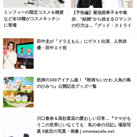
ミッフィーの限定コスメ＆雑貨
【予告編】菊池亜希子＆中島
など全18種がコスメキッチン
歩、“結婚”から始まるロマンス
に登場
の行方は…『グッド・ストライ
プス』
田中圭が「ドラえもん」にゲスト出演、人気俳
優・田中エイ役
怒涛の100アイテム超！『映画ちいかわ 人魚の島
のひみつ』公開記念グッズ一覧
川口春奈＆高杉真宙の愛おしい日常…『ママがも
うこの世界にいなくても 私の命の日記』場面写
真 6枚目の写真・画像 | cinemacafe.net