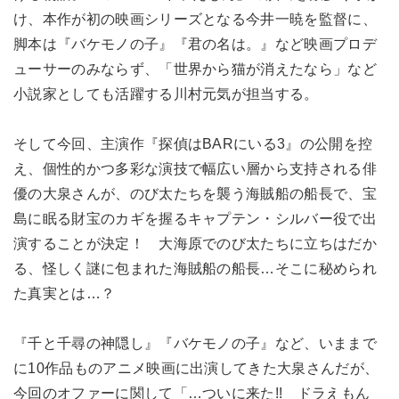
け、本作が初の映画シリーズとなる今井一暁を監督に、
脚本は『バケモノの子』『君の名は。』など映画プロデ
ューサーのみならず、「世界から猫が消えたなら」など
小説家としても活躍する川村元気が担当する。
そして今回、主演作『探偵はBARにいる3』の公開を控
え、個性的かつ多彩な演技で幅広い層から支持される俳
優の大泉さんが、のび太たちを襲う海賊船の船長で、宝
島に眠る財宝のカギを握るキャプテン・シルバー役で出
演することが決定！ 大海原でのび太たちに立ちはだか
る、怪しく謎に包まれた海賊船の船長…そこに秘められ
た真実とは…？
『千と千尋の神隠し』『バケモノの子』など、いままで
に10作品ものアニメ映画に出演してきた大泉さんだが、
今回のオファーに関して「…ついに来た!! ドラえもん