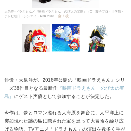
大泉洋×ドラえもん／『映画ドラえもん のび太の宝島』（C）藤子プロ・小学館・
全 3 枚
テレビ朝日・シンエイ・ADK 2018
俳優・大泉洋が、2018年公開の『映画ドラえもん』シリ
ーズ38作目となる最新作
『映画ドラえもん のび太の宝
島』
にゲスト声優として参加することが決定した。
今作は、夢とロマン溢れる大海原を舞台に、太平洋上に
突如現れた謎の島に隠された宝を巡って大冒険を繰り広
げる物語。TVアニメ「ドラえもん」の演出を数多く手が