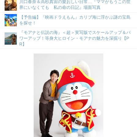
川口春奈＆高杉真宙の愛おしい日常…『ママがもうこの世
界にいなくても 私の命の日記』場面写真
【予告編】『映画ドラえもん』カリブ海に浮かぶ謎の宝島
を探せ！
『モアナと伝説の海』＜超＞実写版でスケールアップ＆パ
ワーアップ！等身大ヒロイン・モアナの魅力を深掘り【P
R】