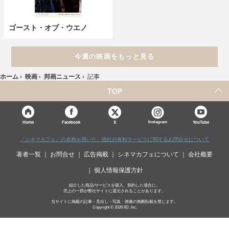
ゴースト・オブ・ウエノ
今週の映画をもっと見る
ホーム
›
映画
›
邦画ニュース
›
記事
TOP
X
Home
Facebook
Instagram
YouTube
「シネマカフェ」の名称を用いた、他社の有料サービスに関するお問合せについて
著者一覧
お問合せ
広告掲載
シネマカフェについて
会社概要
個人情報保護方針
紹介した商品/サービスを購入、契約した場合に、
売上の一部が弊社サイトに還元されることがあります。
当サイトに掲載の記事・見出し・写真・画像の無断転載を禁じます。
Copyright © 2026 IID, Inc.