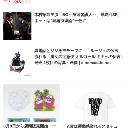
木村拓哉主演「BG～身辺警護人～」最終回SP、
ネットは“続編待望論”一色に
黒電話とジジをモチーフに 「ルージュの伝言」
流れる「魔女の宅急便 オルゴール キキへの伝言」
発売 2枚目の写真・画像 | cinemacafe.net
8月8日から店頭販売開始！一
A賞は躍動感溢れるスタチュ