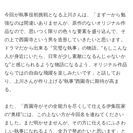
今回が執事役初挑戦となる上川さんは、「まず一から勉
強なのは間違いありませんが、原作のないオリジナル作
品なので、思いつく限りの色々な要素を盛り込んで、そ
の上で西園寺という男を造形していきたいと思います。
ドラマだから出来る『完璧な執事』の物語。“もしこんな
人が身近にいたら、日常が少し素敵になるんじゃないか
な”と感じられるような物語になるよう、オリジナル作品
ならではの自由な飛躍を楽しみたいです」と話してお
り、上川さんが作り上げる“執事”西園寺に期待が高ま
る。
また、「西園寺がその全能力を尽くして仕える伊集院家
の“奥様”には、この上ない方が今回名を連ねてください
ました。まだ明かせませんが、その方に仕えるにふさわ
しい執事になれるよう、全力で努めたいと思います」と