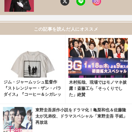
この記事を読んだ人にオススメ
ジム・ジャームッシュ監督作
木村拓哉、現場ではモノマネ披
『ストレンジャー・ザン・パラ
露！斎藤工ら「そっくりでし
ダイス』『コーヒー＆シガレッ
た」絶賛
ツ』bonjour recordsオフィシ
ャルTシャツ発売 3枚目の写
東野圭吾原作小説をドラマ化！亀梨和也＆佐藤隆
真・画像 | cinemacafe.net
太が兄弟役、ドラマスペシャル「東野圭吾 手紙」
再放送