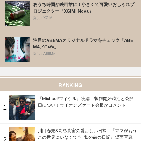
おうち時間が映画館に！小さくて可愛いおしゃれプ
ロジェクター「XGIMI Nova」
提供：XGIMI
注目のABEMAオリジナルドラマをチェック「ABE
MA／Cafe」
提供：ABEMA
RANKING
『Michael/マイケル』続編、製作開始時期と公開
日についてライオンズゲート会長がコメント
川口春奈&高杉真宙の愛おしい日常...『ママがもう
この世界にいなくても 私の命の日記』場面写真