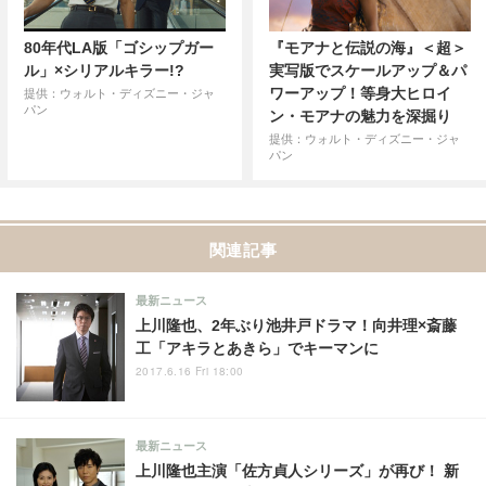
80年代LA版「ゴシップガー
『モアナと伝説の海』＜超＞
ル」×シリアルキラー!?
実写版でスケールアップ＆パ
ワーアップ！等身大ヒロイ
提供：ウォルト・ディズニー・ジャ
パン
ン・モアナの魅力を深掘り
提供：ウォルト・ディズニー・ジャ
パン
関連記事
最新ニュース
上川隆也、2年ぶり池井戸ドラマ！向井理×斎藤
工「アキラとあきら」でキーマンに
2017.6.16 Fri 18:00
最新ニュース
上川隆也主演「佐方貞人シリーズ」が再び！ 新