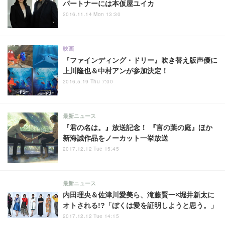
パートナーには本仮屋ユイカ
2016.11.14 Mon 13:30
映画
『ファインディング・ドリー』吹き替え版声優に
上川隆也＆中村アンが参加決定！
2016.5.19 Thu 7:00
最新ニュース
『君の名は。』放送記念！ 『言の葉の庭』ほか
新海誠作品をノーカット一挙放送
2017.12.12 Tue 15:45
最新ニュース
内田理央＆佐津川愛美ら、滝藤賢一×堀井新太に
オトされる!?「ぼくは愛を証明しようと思う。」
2017.12.12 Tue 14:15