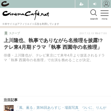
search
menu
※本サイトはアフィリエイト広告を利用しています
2017.12.13 Wed 7:00
スクープ
上川隆也、執事でありながら名推理を披露!?
テレ東4月期ドラマ「執事 西園寺の名推理」
俳優・上川隆也が、テレビ東京にて来年4月より放送されるドラ
マ「執事 西園寺の名推理」で出演を務めることが決定。
注目記事
「風、薫る」第96回あらすじ・場面写真 ついに、りんが