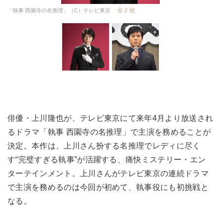
全 2 枚
「執事 西園寺の名推理」（C）テレビ東京
俳優・上川隆也が、テレビ東京にて来年4月より放送され
るドラマ「執事 西園寺の名推理」で主演を務めることが
決定。本作は、上川さん扮する名推理でレディに尽く
す“完璧すぎる執事”が活躍する、痛快ミステリー・エン
ターテインメント。上川さんがテレビ東京の連続ドラマ
で主演を務めるのは今回が初めて、執事役にも初挑戦と
なる。