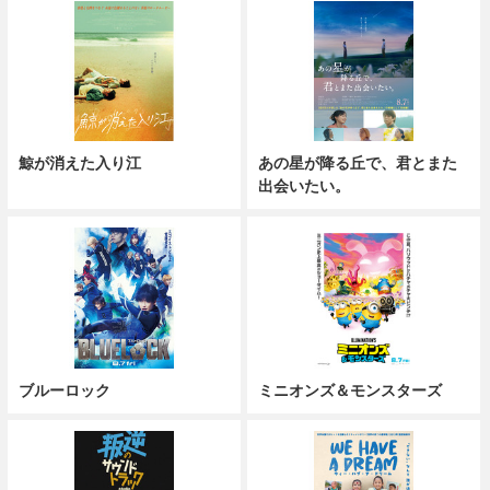
鯨が消えた入り江
あの星が降る丘で、君とまた
出会いたい。
ブルーロック
ミニオンズ＆モンスターズ