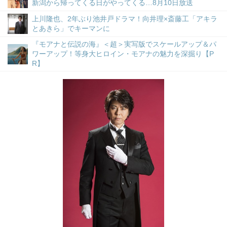
新潟から帰ってくる日がやってくる…8月10日放送
上川隆也、2年ぶり池井戸ドラマ！向井理×斎藤工「アキラ
とあきら」でキーマンに
『モアナと伝説の海』＜超＞実写版でスケールアップ＆パ
ワーアップ！等身大ヒロイン・モアナの魅力を深掘り【P
R】