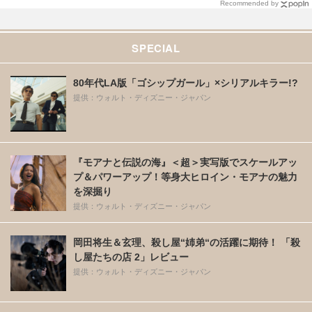
Recommended by
SPECIAL
80年代LA版「ゴシップガール」×シリアルキラー!?
提供：ウォルト・ディズニー・ジャパン
『モアナと伝説の海』＜超＞実写版でスケールアッ
プ＆パワーアップ！等身大ヒロイン・モアナの魅力
を深掘り
提供：ウォルト・ディズニー・ジャパン
岡田将生＆玄理、殺し屋“姉弟“の活躍に期待！ 「殺
し屋たちの店 2」レビュー
提供：ウォルト・ディズニー・ジャパン