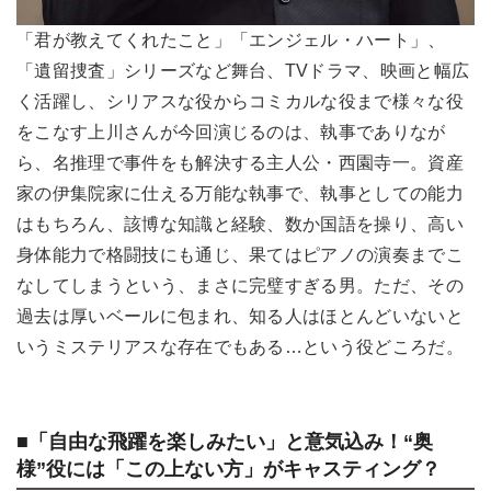
「君が教えてくれたこと」「エンジェル・ハート」、
「遺留捜査」シリーズなど舞台、TVドラマ、映画と幅広
く活躍し、シリアスな役からコミカルな役まで様々な役
をこなす上川さんが今回演じるのは、執事でありなが
ら、名推理で事件をも解決する主人公・西園寺一。資産
家の伊集院家に仕える万能な執事で、執事としての能力
はもちろん、該博な知識と経験、数か国語を操り、高い
身体能力で格闘技にも通じ、果てはピアノの演奏までこ
なしてしまうという、まさに完璧すぎる男。ただ、その
過去は厚いベールに包まれ、知る人はほとんどいないと
いうミステリアスな存在でもある…という役どころだ。
■「自由な飛躍を楽しみたい」と意気込み！“奥
様”役には「この上ない方」がキャスティング？