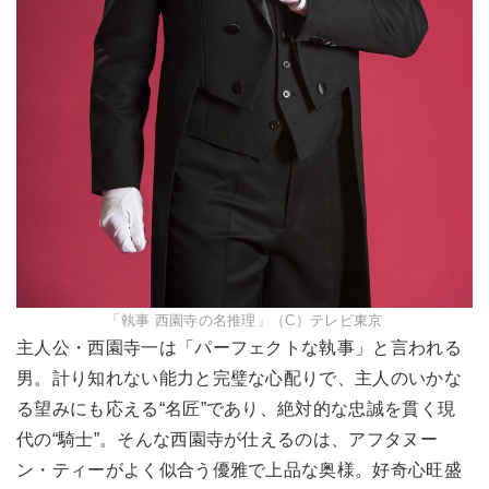
「執事 西園寺の名推理」（C）テレビ東京
主人公・西園寺一は「パーフェクトな執事」と言われる
男。計り知れない能力と完璧な心配りで、主人のいかな
る望みにも応える“名匠”であり、絶対的な忠誠を貫く現
代の“騎士”。そんな西園寺が仕えるのは、アフタヌー
ン・ティーがよく似合う優雅で上品な奥様。好奇心旺盛