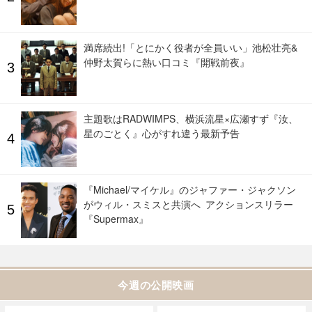
満席続出!「とにかく役者が全員いい」池松壮亮&
仲野太賀らに熱い口コミ『開戦前夜』
主題歌はRADWIMPS、横浜流星×広瀬すず『汝、
星のごとく』心がすれ違う最新予告
『Michael/マイケル』のジャファー・ジャクソン
がウィル・スミスと共演へ アクションスリラー
『Supermax』
今週の公開映画