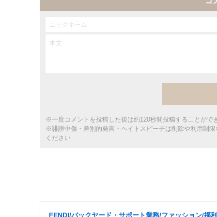
コ
※一度コメントを投稿した後は約120秒間投稿することがで
※誹謗中傷・差別的発言・ヘイトスピーチは削除や利用制限
ください
FENDI/バックヤード・サポート業務/ファッション/福