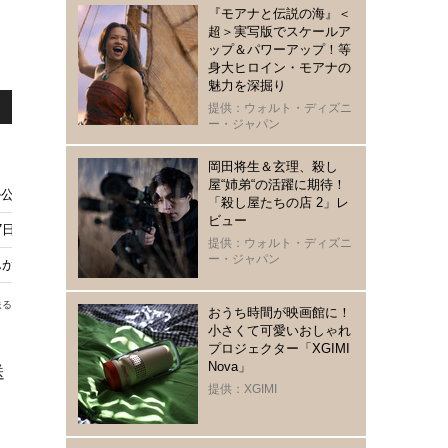
『モアナと伝説の海』＜
超＞実写版でスケールア
ップ＆パワーアップ！等
身大ヒロイン・モアナの
魅力を深掘り
提供：ウォルト・ディズニ
ー・ジャパン
岡田将生＆玄理、殺し
屋“姉弟“の活躍に期待！
ル公開 タイトル映像は奥山大史が監督
「殺し屋たちの店 2」レ
ビュー
7日21時から放送 声優キャストとあらすじをチェック！
提供：ウォルト・ディズニ
ー・ジャパン
が新潟から帰ってくる日がやってくる…8月10日放送
送る
おうち時間が映画館に！
小さくて可愛いおしゃれ
プロジェクター「XGIMI
Nova」
送
提供：XGIMI