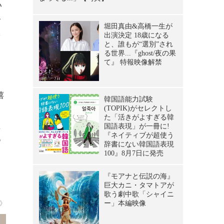
い
サ
を
し
嬉
た
つ
》