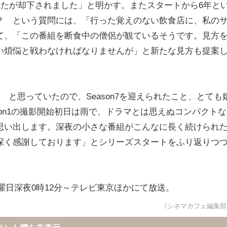
案しましたが却下されました」と明かす。またスタートから6年と
？ という質問には、「行った覚えのない飲食店に、私の
て、「この番組を断食中の僧侶が観ているそうです。見方
い煩悩と戦わなければなりませんが」と新たな見方も提案
と思っていたので、Season7を迎えられたこと、とても
son1の撮影開始初日は雨で、ドラマとは思えぬコンパクトな
思い出します。深夜の小さな番組がこんなに長く続けられ
深く感謝しております」とシリーズスタートをふり返りつ
週金曜日深夜0時12分～テレビ東京ほかにて放送。
《シネマカフェ編集部