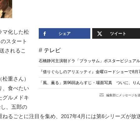
ラマ化した松
シェア
ツイート
月のスタート
テレビ
放送されるこ
石橋静河主演朝ドラ「ブラッサム」ポスタービジュア
『借りぐらしのアリエッティ』金曜ロードショーで8月
（松重さん）
「風、薫る」第96回あらすじ・場面写真 ついに、りん
り、食べたい
編集部にメッセージを
たグルメドキ
始し、五郎の
ねるごとに注目を集め、2017年4月には第6シリーズが放