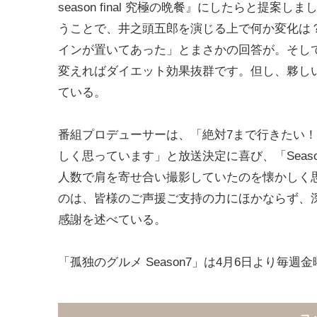
season final 究極の晩餐』にしたらと提
うことで、井之頭五郎を演じる上で何か変化は
インが置いてあった」とまさかの回答が。そし
変えればダイエット効果抜群です。但し、夥し
ている。
番組プロデューサーは、「絶対7まで行きたい！ 
しく思っています」と放送決定に喜び、「Sea
人数で肩を寄せ合い撮影していたのを懐かしく
のは、皆様のご声援ご支持の力にほかならず、
感謝を述べている。
「孤独のグルメ Season7」は4月6日より毎