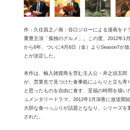
作：久住昌之／画：谷口ジローによる漫画をド
重豊主演「孤独のグルメ」。この度、2012年1
から6年、ついに4月6日（金）よりSeason7が
とが決定した。
本作は、輸入雑貨商を営む主人公・井之頭五郎
が、営業先で見つけた食事処にふらりと立ち寄
と思ったものを自由に食す、至福の時間を描い
ュメンタリードラマ。2012年1月深夜に放送開
大胆な食べっぷりが話題とななり、シリーズを重
された。