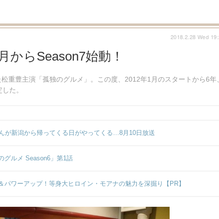
2018.2.28 Wed 19
からSeason7始動！
松重豊主演「孤独のグルメ」。この度、2012年1月のスタートから6年
定した。
んが新潟から帰ってくる日がやってくる…8月10日放送
メ Season6」第1話
＆パワーアップ！等身大ヒロイン・モアナの魅力を深掘り【PR】