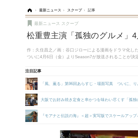
ホーム
›
最新ニュース
›
スクープ
›
記事
最新ニュース
スクープ
松重豊主演「孤独のグルメ」4月
作：久住昌之／画：谷口ジローによる漫画をドラマ化した
ついに4月6日（金）よりSeason7が放送されることが決
注目記事
「風、薫る」第96回あらすじ・場面写真 ついに、り
大阪でお好み焼き定食と串かつを味わい尽くす「孤独のグル
『モアナと伝説の海』＜超＞実写版でスケールアップ