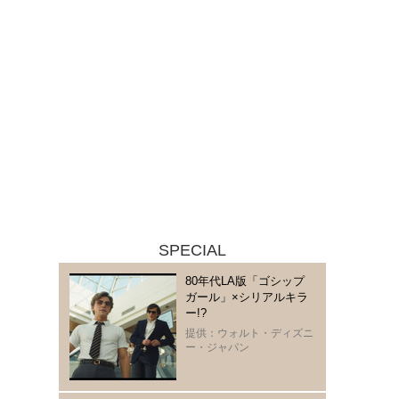
SPECIAL
80年代LA版「ゴシップ
ガール」×シリアルキラ
ー!?
提供：ウォルト・ディズニ
ー・ジャパン