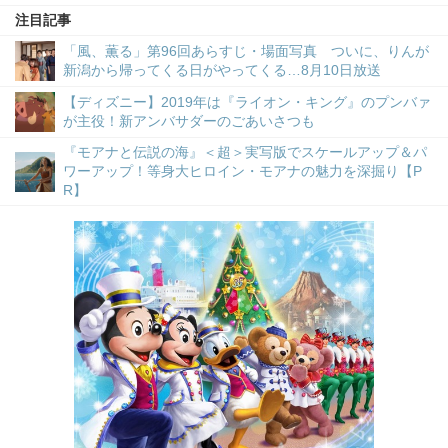
注目記事
「風、薫る」第96回あらすじ・場面写真 ついに、りんが
新潟から帰ってくる日がやってくる…8月10日放送
【ディズニー】2019年は『ライオン・キング』のプンバァ
が主役！新アンバサダーのごあいさつも
『モアナと伝説の海』＜超＞実写版でスケールアップ＆パ
ワーアップ！等身大ヒロイン・モアナの魅力を深掘り【P
R】