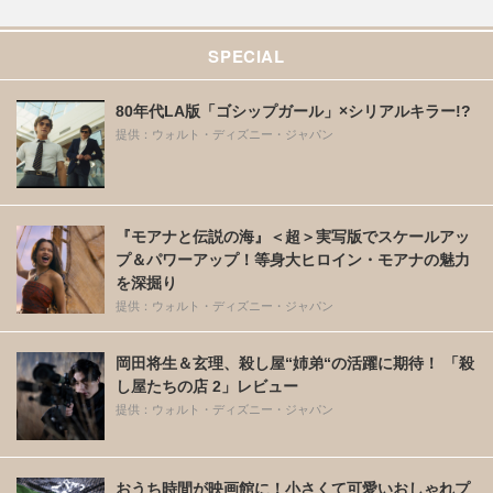
SPECIAL
80年代LA版「ゴシップガール」×シリアルキラー!?
提供：ウォルト・ディズニー・ジャパン
『モアナと伝説の海』＜超＞実写版でスケールアッ
プ＆パワーアップ！等身大ヒロイン・モアナの魅力
を深掘り
提供：ウォルト・ディズニー・ジャパン
岡田将生＆玄理、殺し屋“姉弟“の活躍に期待！ 「殺
し屋たちの店 2」レビュー
提供：ウォルト・ディズニー・ジャパン
おうち時間が映画館に！小さくて可愛いおしゃれプ