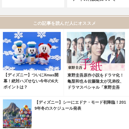
この記事を読んだ人にオススメ
【ディズニー】ついにXmas開
東野圭吾原作小説をドラマ化！
幕！絶対ハズせない今年の6大
亀梨和也＆佐藤隆太が兄弟役、
ポイントは？
ドラマスペシャル「東野圭吾
手紙」再放送
【ディズニー】シーにエドナ・モード初降臨！201
9年冬のスケジュール発表