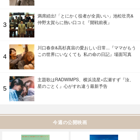
満席続出!「とにかく役者が全員いい」池松壮亮&
仲野太賀らに熱い口コミ『開戦前夜』
川口春奈&高杉真宙の愛おしい日常...『ママがもう
この世界にいなくても 私の命の日記』場面写真
主題歌はRADWIMPS、横浜流星×広瀬すず『汝、
星のごとく』心がすれ違う最新予告
今週の公開映画