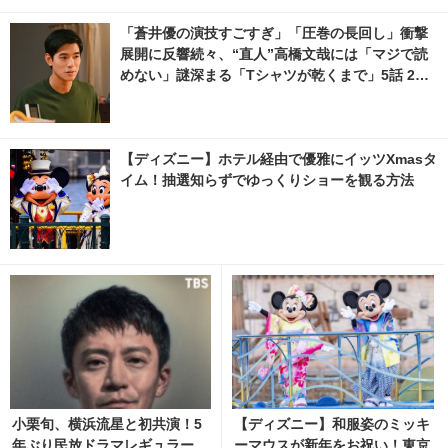
「蒼井優の演技すごすぎ」「圧巻の長回し」衝撃
展開に反響続々、“直人”高橋文哉には「マジで読
めない」謎深まる「Tシャツが乾くまで」5話 2枚
目の写真・画像 | cinemacafe.net
【ディズニー】ホテル経由で優雅にイッツXmasタ
イム！抽選知らずでゆっくりショーを観る方法
小栗旬、横浜流星と初共演！5
【ディズニー】和服姿のミッキ
年ぶり民放ドラマレギュラー
ーマウスが新年をお祝い！東京