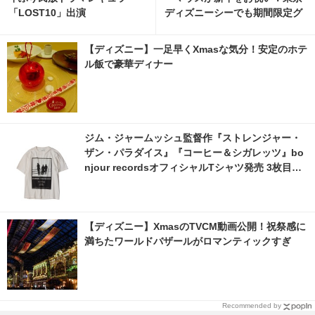
「LOST10」出演
ディズニーシーでも期間限定グ
リーティング開催
【ディズニー】一足早くXmasな気分！安定のホテ
ル飯で豪華ディナー
ジム・ジャームッシュ監督作『ストレンジャー・
ザン・パラダイス』『コーヒー＆シガレッツ』bo
njour recordsオフィシャルTシャツ発売 3枚目の
写真・画像 | cinemacafe.net
【ディズニー】XmasのTVCM動画公開！祝祭感に
満ちたワールドバザールがロマンティックすぎ
Recommended by