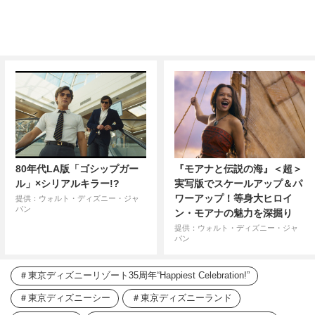
80年代LA版「ゴシップガー
『モアナと伝説の海』＜超＞
ル」×シリアルキラー!?
実写版でスケールアップ＆パ
ワーアップ！等身大ヒロイ
提供：ウォルト・ディズニー・ジャ
パン
ン・モアナの魅力を深掘り
提供：ウォルト・ディズニー・ジャ
パン
東京ディズニーリゾート35周年“Happiest Celebration!”
東京ディズニーシー
東京ディズニーランド