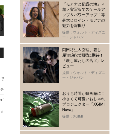
『モアナと伝説の海』＜
超＞実写版でスケールア
ップ＆パワーアップ！等
身大ヒロイン・モアナの
魅力を深掘り
提供：ウォルト・ディズニ
ー・ジャパン
岡田将生＆玄理、殺し
屋“姉弟“の活躍に期待！
「殺し屋たちの店 2」レ
ビュー
提供：ウォルト・ディズニ
ー・ジャパン
で楽しむ映画5選
ンチ』吹替本編映像
おうち時間が映画館に！
小さくて可愛いおしゃれ
rfumeらがジャパンプレミアに登場！
プロジェクター「XGIMI
Nova」
送る
提供：XGIMI