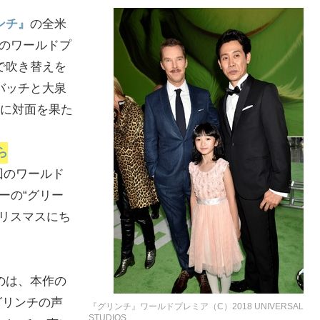
ンチ』
の全米
作のワールドプ
で吹き替えを
バッチと大泉
いに対面を果た
ら
回のワールド
ーの“グリー
リスマスにち
のは、本作の
グリンチの声
『グリンチ』ワールドプレミア（C）2018 UNIVERSAL
STUDIOS