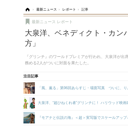
ホーム
›
最新ニュース
›
レポート
›
記事
最新ニュース
レポート
大泉洋、ベネディクト・カン
方」
『グリンチ』のワールドプレミアが行われ、大泉洋が出
務める2人がついに対面を果たした。
注目記事
「風、薫る」第96回あらすじ・場面写真 ついに、り
大泉洋、“超ひねくれ者”グリンチに！ ハリウッド映
『モアナと伝説の海』＜超＞実写版でスケールアップ