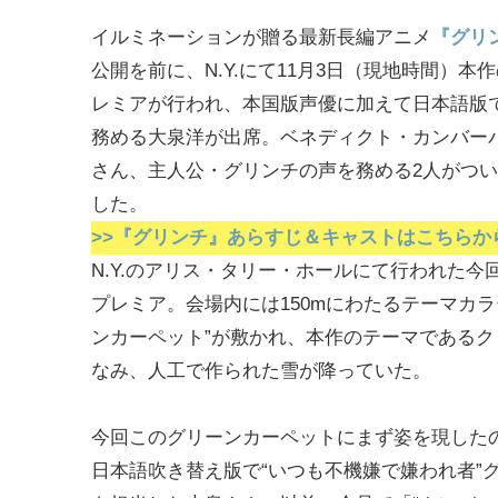
イルミネーションが贈る最新長編アニメ
『グリ
公開を前に、N.Y.にて11月3日（現地時間）本
レミアが行われ、本国版声優に加えて日本語版
務める大泉洋が出席。ベネディクト・カンバー
さん、主人公・グリンチの声を務める2人がつ
した。
>>『グリンチ』あらすじ＆キャストはこちらか
N.Y.のアリス・タリー・ホールにて行われた今
プレミア。会場内には150mにわたるテーマカラ
ンカーペット”が敷かれ、本作のテーマであるク
なみ、人工で作られた雪が降っていた。
今回このグリーンカーペットにまず姿を現した
日本語吹き替え版で“いつも不機嫌で嫌われ者”