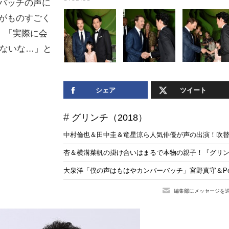
バッチの声に
がものすごく
、「実際に会
しれないな…」と
シェア
ツイート
グリンチ（2018）
中村倫也＆田中圭＆竜星涼ら人気俳優が声の出演！吹替
杏＆横溝菜帆の掛け合いはまるで本物の親子！『グリ
大泉洋「僕の声はもはやカンバーバッチ」宮野真守＆Pe
編集部にメッセージを