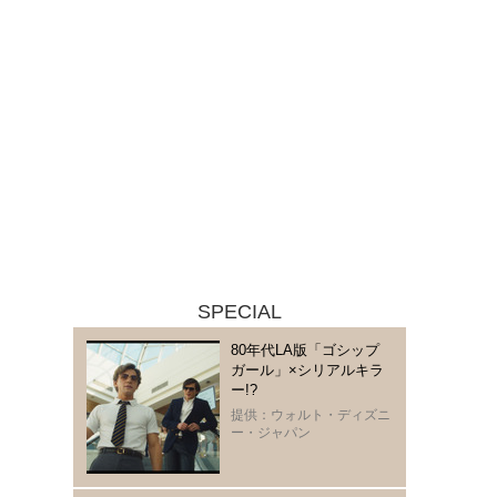
SPECIAL
80年代LA版「ゴシップ
ガール」×シリアルキラ
ー!?
提供：ウォルト・ディズニ
ー・ジャパン