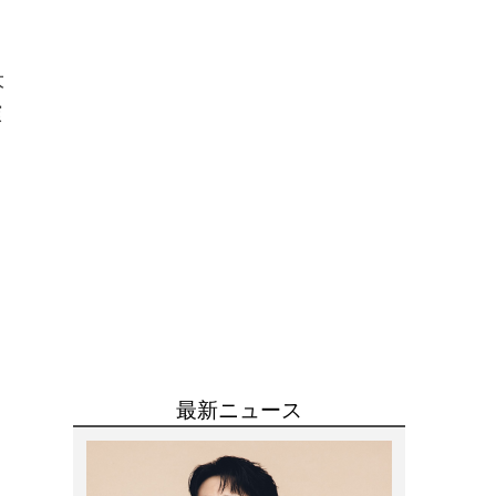
大
演
て