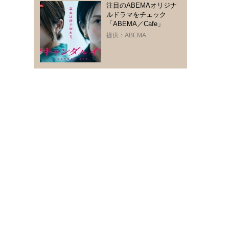
注目のABEMAオリジナ
ルドラマをチェック
「ABEMA／Cafe」
提供：ABEMA
っ