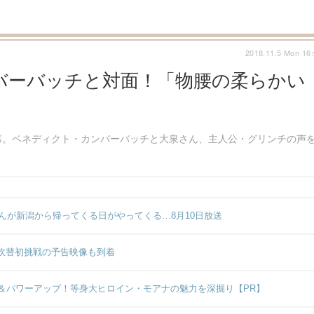
2018.11.5 Mon 16
バーバッチと対面！「物腰の柔らかい
席。ベネディクト・カンバーバッチと大泉さん、主人公・グリンチの声
んが新潟から帰ってくる日がやってくる…8月10日放送
画吹替初挑戦の予告映像も到着
＆パワーアップ！等身大ヒロイン・モアナの魅力を深掘り【PR】