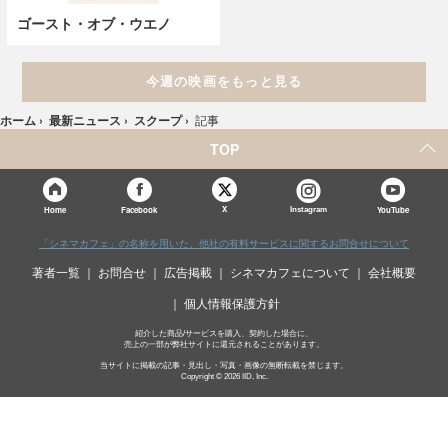
ゴースト・オブ・ウエノ
今週の映画をもっと見る
ホーム
›
最新ニュース
›
スクープ
›
記事
TOP
X
Home
Facebook
Instagram
YouTube
「シネマカフェ」の名称を用いた、他社の有料サービスに関するお問合せについて
著者一覧
お問合せ
広告掲載
シネマカフェについて
会社概要
個人情報保護方針
紹介した商品/サービスを購入、契約した場合に、
売上の一部が弊社サイトに還元されることがあります。
当サイトに掲載の記事・見出し・写真・画像の無断転載を禁じます。
Copyright © 2026 IID, Inc.