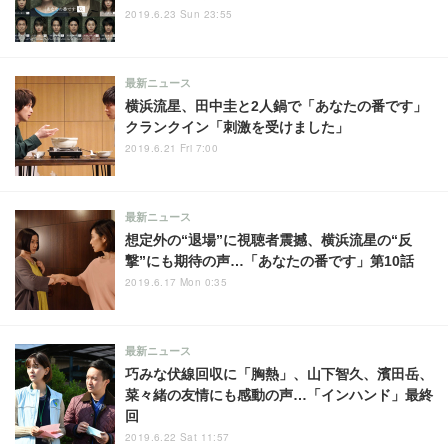
2019.6.23 Sun 23:55
最新ニュース
横浜流星、田中圭と2人鍋で「あなたの番です」
クランクイン「刺激を受けました」
2019.6.21 Fri 7:00
最新ニュース
想定外の“退場”に視聴者震撼、横浜流星の“反
撃”にも期待の声…「あなたの番です」第10話
2019.6.17 Mon 0:35
最新ニュース
巧みな伏線回収に「胸熱」、山下智久、濱田岳、
菜々緒の友情にも感動の声…「インハンド」最終
回
2019.6.22 Sat 11:57