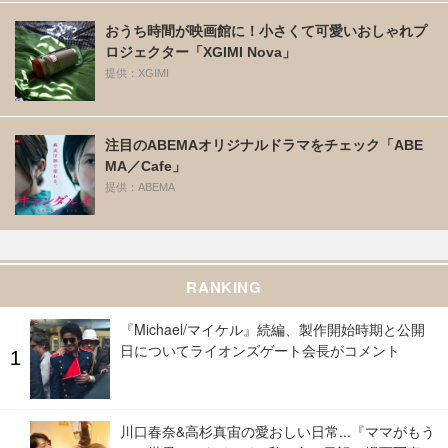
おうち時間が映画館に！小さくて可愛いおしゃれプ
ロジェクター「XGIMI Nova」
提供：XGIMI
注目のABEMAオリジナルドラマをチェック「ABE
MA／Cafe」
提供：ABEMA
RANKING
『Michael/マイケル』続編、製作開始時期と公開
日についてライオンズゲート会長がコメント
川口春奈&高杉真宙の愛おしい日常...『ママがもう