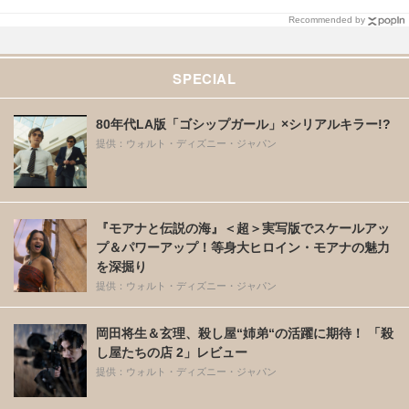
Recommended by
SPECIAL
80年代LA版「ゴシップガール」×シリアルキラー!?
提供：ウォルト・ディズニー・ジャパン
『モアナと伝説の海』＜超＞実写版でスケールアッ
プ＆パワーアップ！等身大ヒロイン・モアナの魅力
を深掘り
提供：ウォルト・ディズニー・ジャパン
岡田将生＆玄理、殺し屋“姉弟“の活躍に期待！ 「殺
し屋たちの店 2」レビュー
提供：ウォルト・ディズニー・ジャパン