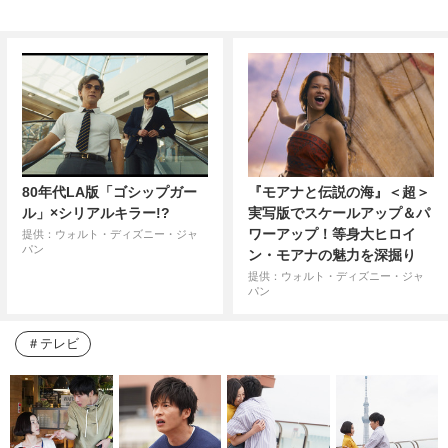
80年代LA版「ゴシップガー
『モアナと伝説の海』＜超＞
ル」×シリアルキラー!?
実写版でスケールアップ＆パ
ワーアップ！等身大ヒロイ
提供：ウォルト・ディズニー・ジャ
パン
ン・モアナの魅力を深掘り
提供：ウォルト・ディズニー・ジャ
パン
テレビ