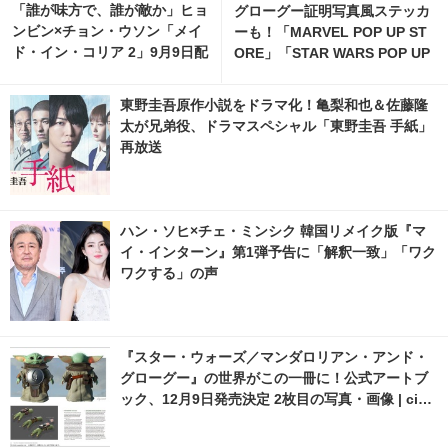
「誰が味方で、誰が敵か」ヒョ
グローグー証明写真風ステッカ
ンビン×チョン・ウソン「メイ
ーも！「MARVEL POP UP ST
ド・イン・コリア 2」9月9日配
ORE」「STAR WARS POP UP
信開始
STORE」がジェイアール京都
伊勢丹で開催
東野圭吾原作小説をドラマ化！亀梨和也＆佐藤隆
太が兄弟役、ドラマスペシャル「東野圭吾 手紙」
再放送
ハン・ソヒ×チェ・ミンシク 韓国リメイク版『マ
イ・インターン』第1弾予告に「解釈一致」「ワク
ワクする」の声
『スター・ウォーズ／マンダロリアン・アンド・
グローグー』の世界がこの一冊に！公式アートブ
ック、12月9日発売決定 2枚目の写真・画像 | cine
macafe.net