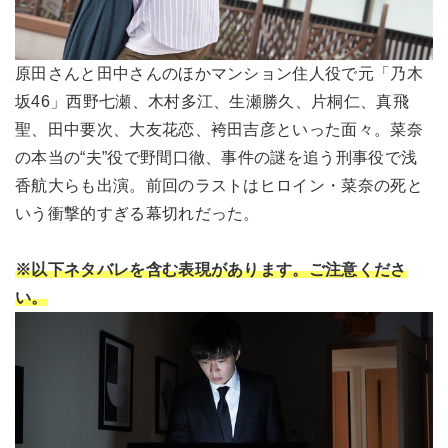
原田さんと田中さんのほかマンション住人役で元「乃木
坂46」西野七瀬、木村多江、生瀬勝久、片桐仁、真飛
聖、田中要次、大友花恋、袴田吉彦といった面々。菜奈
の本当の“夫”役で野間口徹、事件の謎を追う刑事役で浅
香航大らも出演。前回のラストはヒロイン・菜奈の死と
いう衝撃的すぎる幕切れだった。
※以下ネタバレを含む表現があります。ご注意くださ
い。