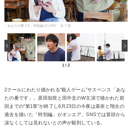
全 7 枚
「あなたの番です」特別編 (C) NTV
‹
1
/
2
2クールにわたり描かれる“殺人ゲーム”サスペンス「あな
たの番です」。原田知世と田中圭のW主演で描かれた前
回までの“第1章”が終了し6月23日の今夜は菜奈と翔太の
過去を描いた「特別編」がオンエア。SNSでは冒頭から
涙なくしては見れないとの声が殺到している。