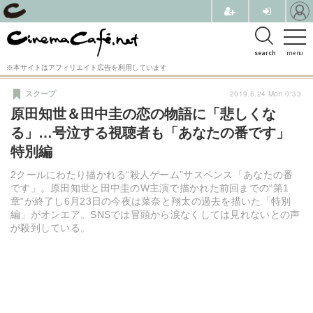
search
menu
※本サイトはアフィリエイト広告を利用しています
2019.6.24 Mon 0:33
スクープ
原田知世＆田中圭の恋の物語に「悲しくな
る」…号泣する視聴者も「あなたの番です」
特別編
2クールにわたり描かれる“殺人ゲーム”サスペンス「あなたの番
です」。原田知世と田中圭のW主演で描かれた前回までの“第1
章”が終了し6月23日の今夜は菜奈と翔太の過去を描いた「特別
編」がオンエア。SNSでは冒頭から涙なくしては見れないとの声
が殺到している。