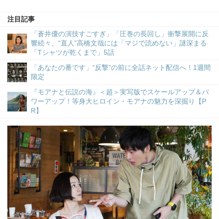
注目記事
「蒼井優の演技すごすぎ」「圧巻の長回し」衝撃展開に反
響続々、“直人”高橋文哉には「マジで読めない」謎深まる
「Tシャツが乾くまで」5話
「あなたの番です」“反撃”の前に全話ネット配信へ！1週間
限定
『モアナと伝説の海』＜超＞実写版でスケールアップ＆パ
ワーアップ！等身大ヒロイン・モアナの魅力を深掘り【P
R】