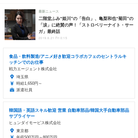
最新ニュース
二階堂ふみ“姫川”の「告白」、亀梨和也“菊田”の
「涙」に絶賛の声！「ストロベリーナイト・サー
ガ」最終話
2019.6.21 Fri 0:15
食品・飲料製造/アニメ好き歓迎コラボカフェのセントラルキ
ッチンでのお仕事
戦力エージェント株式会社
埼玉県
時給1,650円～
派遣社員
韓国語・英語スキル歓迎 営業 自動車部品/韓国大手自動車部品
サプライヤー
ヒュンダイモービス株式会社
東京都
年収500万円～800万円