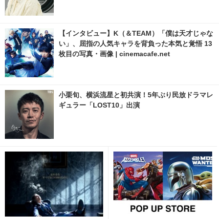
【インタビュー】K（＆TEAM）「僕は天才じゃな
い」、屈指の人気キャラを背負った本気と覚悟 13
枚目の写真・画像 | cinemacafe.net
小栗旬、横浜流星と初共演！5年ぶり民放ドラマレ
ギュラー「LOST10」出演