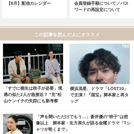
【8月】配信カレンダー
会員登録手順について／パス
ワードの再設定について
この記事を読んだ人にオススメ
「すでに樹生は咲子が必要」境
横浜流星、ドラマ「LOST10」
遇の似た2人が急接近？ “充”松
で主演！『国宝』脚本家と再タ
山ケンイチの失踪にも新考察
ッグ
「Tシャツが乾くまで」4話
「声を聞いただけでもう…」蒼井優の“咲子”は想
像以上 脚本家・生方美久が語る金曜ドラマ「Tシ
ャツが乾くまで」