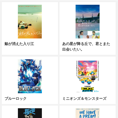
鯨が消えた入り江
あの星が降る丘で、君とまた
出会いたい。
ブルーロック
ミニオンズ＆モンスターズ