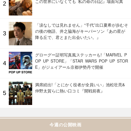
この世界にいなくても 私の命の日記』場面写真
「涙なしでは見れません」“千代”出口夏希が歩むそ
の後の物語、井之脇海がキーパーソン『あの星が
降る丘で、君とまた出会いたい。』
グローグー証明写真風ステッカーも!「MARVEL P
OP UP STORE」「STAR WARS POP UP STOR
E」がジェイアール京都伊勢丹で開催
満席続出!「とにかく役者が全員いい」池松壮亮&
仲野太賀らに熱い口コミ『開戦前夜』
今週の公開映画