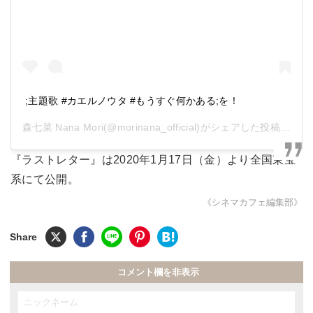
;主題歌 #カエルノウタ #もうすぐ何かある;を！
森七菜 Nana Mori
(@morinana_official)がシェアした投稿 -
201
『ラストレター』は2020年1月17日（金）より全国東宝
系にて公開。
《シネマカフェ編集部》
コメント欄を非表示