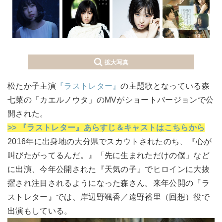
拡大写真
松たか子主演
『ラストレター』
の主題歌となっている森
七菜の「カエルノウタ」のMVがショートバージョンで公
開された。
>> 『ラストレター』あらすじ＆キャストはこちらから
2016年に出身地の大分県でスカウトされたのち、『心が
叫びたがってるんだ。』「先に生まれただけの僕」など
に出演、今年公開された『天気の子』でヒロインに大抜
擢され注目されるようになった森さん。来年公開の『ラ
ストレター』では、岸辺野颯香／遠野裕里（回想）役で
出演もしている。