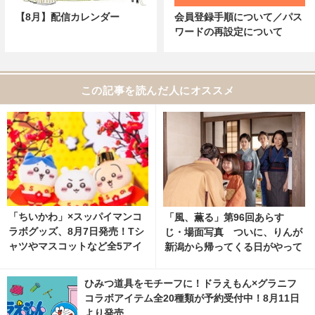
【8月】配信カレンダー
会員登録手順について／パス
ワードの再設定について
この記事を読んだ人にオススメ
「ちいかわ」×スッパイマンコ
「風、薫る」第96回あらす
ラボグッズ、8月7日発売！Tシ
じ・場面写真 ついに、りんが
ャツやマスコットなど全5アイ
新潟から帰ってくる日がやって
テム
くる…8月10日放送 1枚目の写
真・画像 | cinemacafe.net
ひみつ道具をモチーフに！ドラえもん×グラニフ
コラボアイテム全20種類が予約受付中！8月11日
より発売