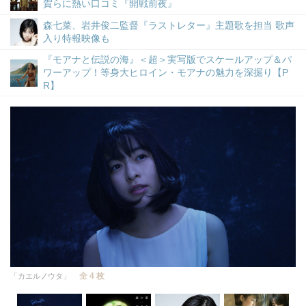
賀らに熱い口コミ『開戦前夜』
森七菜、岩井俊二監督『ラストレター』主題歌を担当 歌声
入り特報映像も
『モアナと伝説の海』＜超＞実写版でスケールアップ＆パ
ワーアップ！等身大ヒロイン・モアナの魅力を深掘り【P
R】
全 4 枚
「カエルノウタ」