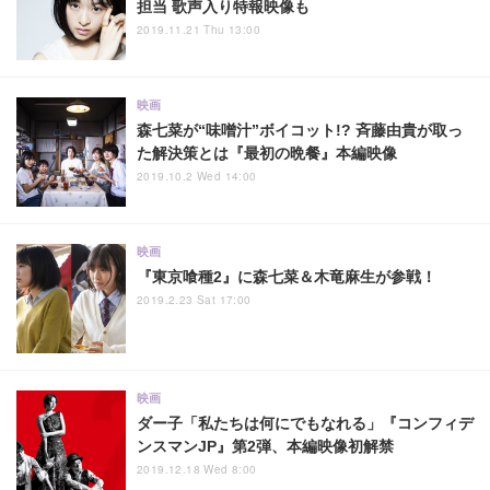
担当 歌声入り特報映像も
2019.11.21 Thu 13:00
映画
森七菜が“味噌汁”ボイコット!? 斉藤由貴が取っ
た解決策とは『最初の晩餐』本編映像
2019.10.2 Wed 14:00
映画
『東京喰種2』に森七菜＆木竜麻生が参戦！
2019.2.23 Sat 17:00
映画
ダー子「私たちは何にでもなれる」『コンフィデ
ンスマンJP』第2弾、本編映像初解禁
2019.12.18 Wed 8:00