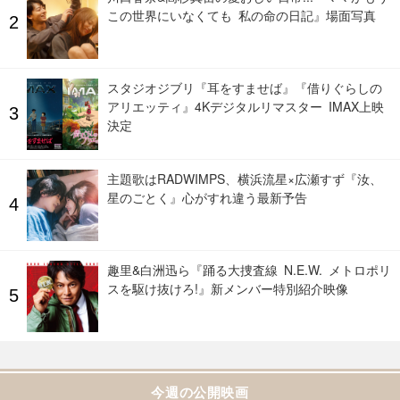
この世界にいなくても 私の命の日記』場面写真
スタジオジブリ『耳をすませば』『借りぐらしの
アリエッティ』4Kデジタルリマスター IMAX上映
決定
主題歌はRADWIMPS、横浜流星×広瀬すず『汝、
星のごとく』心がすれ違う最新予告
趣里&白洲迅ら『踊る大捜査線 N.E.W. メトロポリ
スを駆け抜けろ!』新メンバー特別紹介映像
今週の公開映画