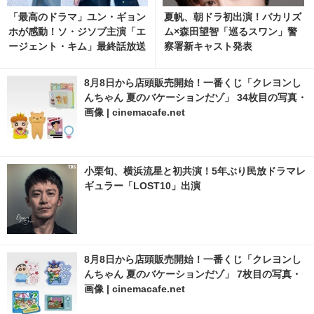
「最高のドラマ」ユン・ギョン
夏帆、朝ドラ初出演！バカリズ
ホが感動！ソ・ジソブ主演「エ
ム×森田望智「巡るスワン」警
ージェント・キム」最終話放送
察署新キャスト発表
記念パーティーの裏側の映像解
禁
8月8日から店頭販売開始！一番くじ「クレヨンし
んちゃん 夏のバケーションだゾ」 34枚目の写真・
画像 | cinemacafe.net
小栗旬、横浜流星と初共演！5年ぶり民放ドラマレ
ギュラー「LOST10」出演
8月8日から店頭販売開始！一番くじ「クレヨンし
んちゃん 夏のバケーションだゾ」 7枚目の写真・
画像 | cinemacafe.net