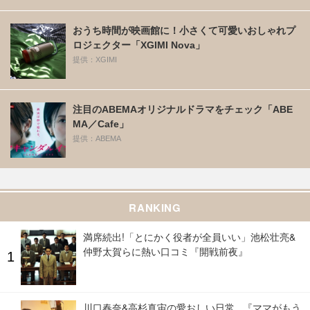
おうち時間が映画館に！小さくて可愛いおしゃれプ
ロジェクター「XGIMI Nova」
提供：XGIMI
注目のABEMAオリジナルドラマをチェック「ABE
MA／Cafe」
提供：ABEMA
RANKING
満席続出!「とにかく役者が全員いい」池松壮亮&
仲野太賀らに熱い口コミ『開戦前夜』
川口春奈&高杉真宙の愛おしい日常...『ママがもう