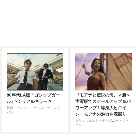
80年代LA版「ゴシップガー
『モアナと伝説の海』＜超＞
ル」×シリアルキラー!?
実写版でスケールアップ＆パ
ワーアップ！等身大ヒロイ
提供：ウォルト・ディズニー・ジャ
パン
ン・モアナの魅力を深掘り
提供：ウォルト・ディズニー・ジャ
パン