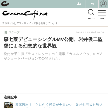
search
menu
※本サイトはアフィリエイト広告を利用しています
2019.12.18 Wed 16:00
スクープ
森七菜デビューシングルMV公開、岩井俊二監
督による幻想的な世界観
松たか子主演『ラストレター』の主題歌「カエルノウタ」のMV
がショートバージョンで公開された。
注目記事
満席続出！「とにかく役者が全員いい」池松壮亮＆仲野太