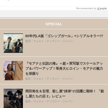
Recommended by
SPECIAL
80年代LA版「ゴシップガール」×シリアルキラー!?
提供：ウォルト・ディズニー・ジャパン
『モアナと伝説の海』＜超＞実写版でスケールアッ
プ＆パワーアップ！等身大ヒロイン・モアナの魅力
を深掘り
提供：ウォルト・ディズニー・ジャパン
岡田将生＆玄理、殺し屋“姉弟“の活躍に期待！ 「殺
し屋たちの店 2」レビュー
提供：ウォルト・ディズニー・ジャパン