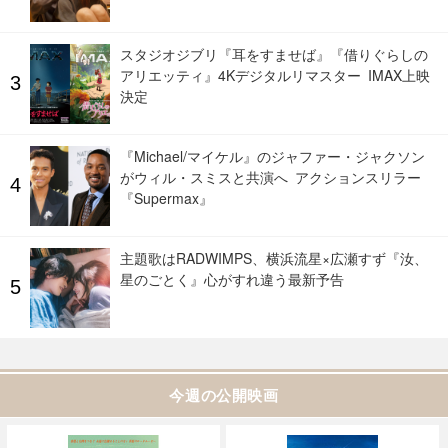
スタジオジブリ『耳をすませば』『借りぐらしの
アリエッティ』4Kデジタルリマスター IMAX上映
決定
『Michael/マイケル』のジャファー・ジャクソン
がウィル・スミスと共演へ アクションスリラー
『Supermax』
主題歌はRADWIMPS、横浜流星×広瀬すず『汝、
星のごとく』心がすれ違う最新予告
今週の公開映画