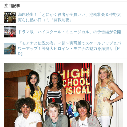
注目記事
満席続出！「とにかく役者が全員いい」池松壮亮＆仲野太
賀らに熱い口コミ『開戦前夜』
ドラマ版「ハイスクール・ミュージカル」の予告編が公開
『モアナと伝説の海』＜超＞実写版でスケールアップ＆パ
ワーアップ！等身大ヒロイン・モアナの魅力を深掘り【P
R】