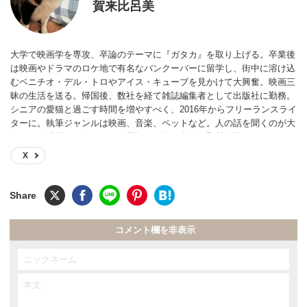
賀来比呂美
大学で映画学を専攻、卒論のテーマに『ガタカ』を取り上げる。卒業後
は映画やドラマのロケ地で有名なバンクーバーに留学し、街中に溶け込
むベニチオ・デル・トロやアイス・キューブを見かけて大興奮。映画三
昧の生活を送る。帰国後、数社を経て雑誌編集者として出版社に勤務。
シニアの愛猫と過ごす時間を増やすべく、2016年からフリーランスライ
ターに。執筆ジャンルは映画、音楽、ペットなど。人の話を聞くのが大
好きで、俳優、ピアニスト、医師など数百名への取材経験あり。
X
コメント欄を非表示