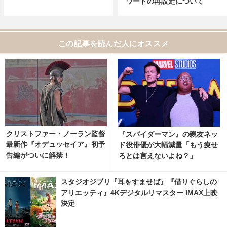
ワードの再設定について
この記事を読んだ人にオススメ
クリストファー・ノーラン監督
『スパイダーマン』の親友ネッ
最新作『オデュッセイア』初予
ド役俳優が大幅減量「もう痩せ
告編がついに解禁！
ろとは言えないよね？」
スタジオジブリ『耳をすませば』『借りぐらしの
アリエッティ』4Kデジタルリマスター IMAX上映
決定