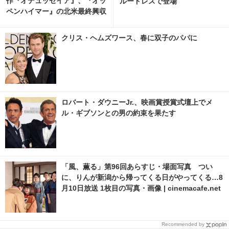
作『オデュッセイア』、『オッ
ルードレスで登場
ペンハイマー』の北米最終興収
を公開13日で突破 2枚目の写
真・画像 | cinemacafe.net
クリス・ヘムズワース、春に双子のパパに
ロバート・ダウニーJr.、映画賞授賞式壇上でメ
ル・ギブソンとの男の約束を果たす
「風、薫る」第96回あらすじ・場面写真 つい
に、りんが新潟から帰ってくる日がやってくる…8
月10日放送 1枚目の写真・画像 | cinemacafe.net
Recommended by