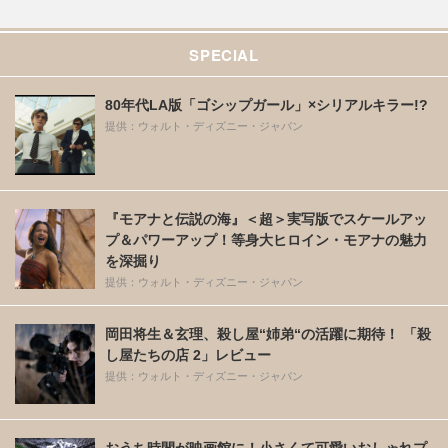
SPECIAL
80年代LA版「ゴシップガール」×シリアルキラー!?
提供：ウォルト・ディズニー・ジャパン
『モアナと伝説の海』＜超＞実写版でスケールアッ
プ＆パワーアップ！等身大ヒロイン・モアナの魅力
を深掘り
提供：ウォルト・ディズニー・ジャパン
岡田将生＆玄理、殺し屋“姉弟“の活躍に期待！ 「殺
し屋たちの店 2」レビュー
提供：ウォルト・ディズニー・ジャパン
おうち時間が映画館に！小さくて可愛いおしゃれプ