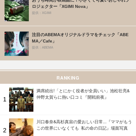
ロジェクター「XGIMI Nova」
提供：XGIMI
注目のABEMAオリジナルドラマをチェック「ABE
MA／Cafe」
提供：ABEMA
RANKING
満席続出!「とにかく役者が全員いい」池松壮亮&
仲野太賀らに熱い口コミ『開戦前夜』
川口春奈&高杉真宙の愛おしい日常...『ママがもう
この世界にいなくても 私の命の日記』場面写真