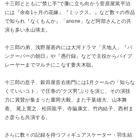
十三郎とともに“禁じ手”で藩に立ち向かう菅原屋篤平治
には『余命1ヶ月の花嫁』『ミックス。』など数々の作品
で知られ『なくもんか』「anone」など阿部さんとの共
演も多い永山瑛太。
十三郎の弟、浅野屋甚内には大河ドラマ「天地人」『バ
ンクーバーの朝日』や『愚行録』などで主役からバイプ
レーヤーまでマルチにこなす妻夫木聡。
十三郎の息子、穀田屋音右衛門には1月クールの「知らな
くていいコト」で圧巻の“クズ男”ぶりを演じ、その演技
力に賞賛が集まった重岡大毅。また千葉雄大、山本舞
香、 尾上寛之、松田龍平、寺脇康文、竹内結子、西村ま
さ彦らも共演する。
さらに数々の記録を持つフィギュアスケーター・羽生結