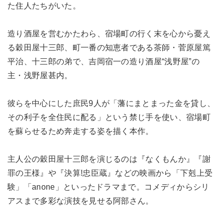
た住人たちがいた。
造り酒屋を営むかたわら、宿場町の行く末を心から憂え
る穀田屋十三郎、町一番の知恵者である茶師・菅原屋篤
平治、十三郎の弟で、吉岡宿一の造り酒屋“浅野屋”の
主・浅野屋甚内。
彼らを中心にした庶民9人が「藩にまとまった金を貸し、
その利子を全住民に配る」という禁じ手を使い、宿場町
を蘇らせるため奔走する姿を描く本作。
主人公の穀田屋十三郎を演じるのは『なくもんか』『謝
罪の王様』や『決算!忠臣蔵』などの映画から「下剋上受
験」「anone」といったドラマまで。コメディからシリ
アスまで多彩な演技を見せる阿部さん。