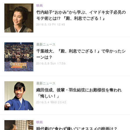
映画
竹内結子“おかみ”から学ぶ、イマドキ女子必見の
モテ術とは!? 『殿、利息でござる！』
2016.5.13 Fri 12:45
最新ニュース
千葉雄大、『殿、利息でござる！』で辛かったシ
ーンは？
2016.5.8 Sun 17:56
最新ニュース
織田信成、後輩・羽生結弦にお殿様役を奪われ
「悔しい！」
2016.5.4 Wed 20:42
映画
時代劇の“食わず嫌い”にオススメの映画は？