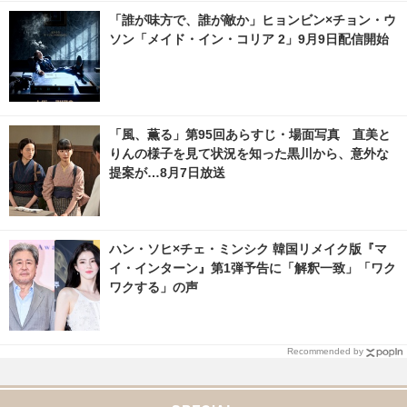
macafe.net
「誰が味方で、誰が敵か」ヒョンビン×チョン・ウ
ソン「メイド・イン・コリア 2」9月9日配信開始
「風、薫る」第95回あらすじ・場面写真 直美と
りんの様子を見て状況を知った黒川から、意外な
提案が…8月7日放送
ハン・ソヒ×チェ・ミンシク 韓国リメイク版『マ
イ・インターン』第1弾予告に「解釈一致」「ワク
ワクする」の声
Recommended by