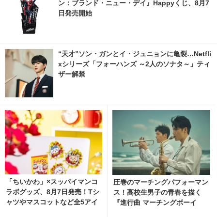
ン：ブランド・ニュー・デイ』Happyくじ、8月7
日発売開始
“天才”ソン・ガンとイ・ジュニョンに亀裂…Netfli
xシリーズ「フォーハンズ ～2人のソナタ～」ティ
ザー解禁
「ちいかわ」×スッパイマンコ
圧巻のマーチングパフォーマン
ラボグッズ、8月7日発売！Tシ
ス！高校生男子の青春を描く
ャツやマスコットなど全5アイ
『進行曲 マーチングボーイ
テム 2枚目の写真・画像 | cine
ズ』日本版予告編