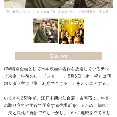
全 2 枚
『殿、利息でござる！』（C）2016「殿、利息でござる！」製作委員会
拡大写真
GW特別企画として日本映画の名作を放送しているテレ
ビ東京「午後のロードショー」。5月6日（水・祝）は阿
部サダヲ主演『殿、利息でござる！』をオンエアする。
いまから250年前、江戸中期の仙台藩・吉岡宿で、年貢
の取り立てや労役で困窮する宿場町を守るため、知恵と
工夫と決死の覚悟で立ち上がり、ついに地域を立て直し