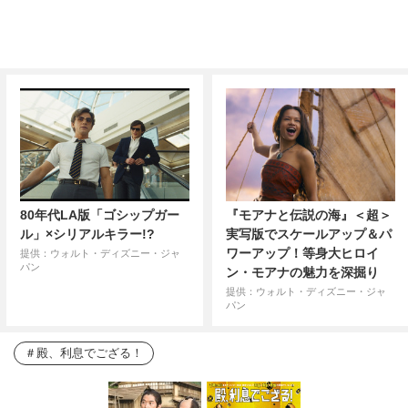
80年代LA版「ゴシップガー
『モアナと伝説の海』＜超＞
ル」×シリアルキラー!?
実写版でスケールアップ＆パ
ワーアップ！等身大ヒロイ
提供：ウォルト・ディズニー・ジャ
パン
ン・モアナの魅力を深掘り
提供：ウォルト・ディズニー・ジャ
パン
殿、利息でござる！