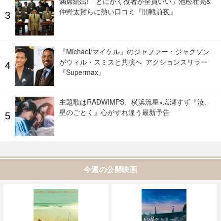
満席続出!「とにかく役者が全員いい」池松壮亮&
仲野太賀らに熱い口コミ『開戦前夜』
『Michael/マイケル』のジャファー・ジャクソン
がウィル・スミスと共演へ アクションスリラー
『Supermax』
主題歌はRADWIMPS、横浜流星×広瀬すず『汝、
星のごとく』心がすれ違う最新予告
今週の公開映画