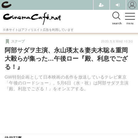
search
menu
※本サイトはアフィリエイト広告を利用しています
2020.5.6 Wed 10:30
スクープ
阿部サダヲ主演、永山瑛太＆妻夫木聡＆重岡
大毅らが集った…午後ロー『殿、利息でござ
る！』
GW特別企画として日本映画の名作を放送しているテレビ東京
「午後のロードショー」。5月6日（水・祝）は阿部サダヲ主演
『殿、利息でござる！』をオンエアする。