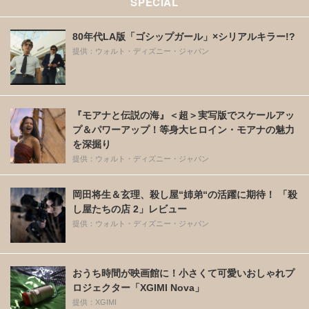
SPECIAL
80年代LA版「ゴシップガール」×シリアルキラー!?
提供：ウォルト・ディズニー・ジャパン
『モアナと伝説の海』＜超＞実写版でスケールアッ
プ＆パワーアップ！等身大ヒロイン・モアナの魅力
を深掘り
提供：ウォルト・ディズニー・ジャパン
岡田将生＆玄理、殺し屋“姉弟“の活躍に期待！ 「殺
し屋たちの店 2」レビュー
提供：ウォルト・ディズニー・ジャパン
おうち時間が映画館に！小さくて可愛いおしゃれプ
ロジェクター「XGIMI Nova」
提供：XGIMI