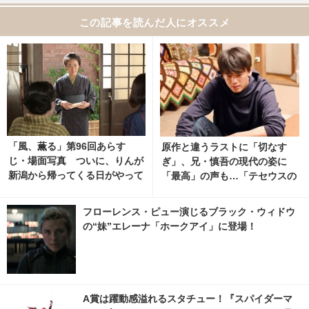
この記事を読んだ人にオススメ
「風、薫る」第96回あらす
原作と違うラストに「切なす
じ・場面写真 ついに、りんが
ぎ」、兄・慎吾の現代の姿に
新潟から帰ってくる日がやって
「最高」の声も…「テセウスの
くる…8月10日放送 8枚目の写
船」最終回
真・画像 | cinemacafe.net
フローレンス・ピュー演じるブラック・ウィドウ
の“妹”エレーナ「ホークアイ」に登場！
A賞は躍動感溢れるスタチュー！『スパイダーマ