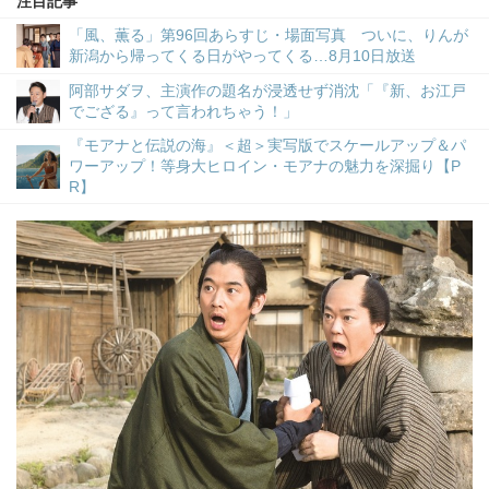
注目記事
「風、薫る」第96回あらすじ・場面写真 ついに、りんが
新潟から帰ってくる日がやってくる…8月10日放送
阿部サダヲ、主演作の題名が浸透せず消沈「『新、お江戸
でござる』って言われちゃう！」
『モアナと伝説の海』＜超＞実写版でスケールアップ＆パ
ワーアップ！等身大ヒロイン・モアナの魅力を深掘り【P
R】