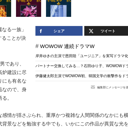
麗なる一族」
シェア
ツイート
演することが決
WOWOW 連続ドラマW
岸井ゆきの主演で恩田陸「ユージニア」を実写ドラマ化 
長男であり、
パートナー交換してみる…？石田ゆり子、WOWOWドラ
高炉建設に尽
伊藤健太郎主演でWOWOW初、韓国文学の衝撃作をド
りにも有名な
編集部にメッセージを
品なので、身
語る。
な感情が揺さぶられ、重厚かつ複雑な人間関係のなかにも
代背景などを勉強する中でも、いかにこの作品が異質な光