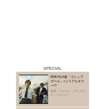
SPECIAL
80年代LA版「ゴシップ
ガール」×シリアルキラ
ー!?
提供：ウォルト・ディズニ
ー・ジャパン