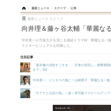
ホーム
›
最新ニュース
›
スクープ
›
記事
最新ニュース
スクープ
向井理＆藤ヶ谷太輔「華麗な
中井貴一が万俵大介を演じる連続ドラマW「華麗なる一族」に
ラクタービジュアルも到着した。
注目記事
「蒼井優の演技すごすぎ」「圧巻の長回し」衝撃展開に
まで」5話
中井貴一、ビジネスの鬼に！山崎豊子「華麗なる一族
『モアナと伝説の海』＜超＞実写版でスケールアップ