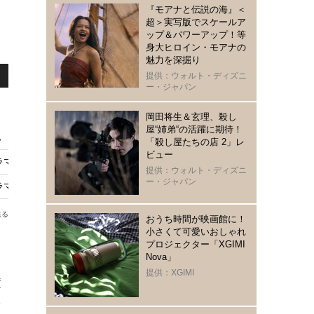
『モアナと伝説の海』＜
超＞実写版でスケールア
ップ＆パワーアップ！等
身大ヒロイン・モアナの
魅力を深掘り
提供：ウォルト・ディズニ
ー・ジャパン
岡田将生＆玄理、殺し
屋“姉弟“の活躍に期待！
11月8日よりWOWOWにて放送
「殺し屋たちの店 2」レ
ビュー
マ初主演「連続ドラマW マイ・スイート・ホーム」10月31日より放送
提供：ウォルト・ディズニ
ー・ジャパン
ラマ化「連続ドラマW コンサルタントー死を執筆する男ー」今夏放送・配信
送る
おうち時間が映画館に！
小さくて可愛いおしゃれ
プロジェクター「XGIMI
Nova」
提供：XGIMI
横
を