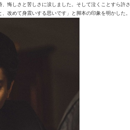
時、悔しさと苦しさに涙しました。そして泣くことすら許
と、改めて身震いする思いです」と脚本の印象を明かした