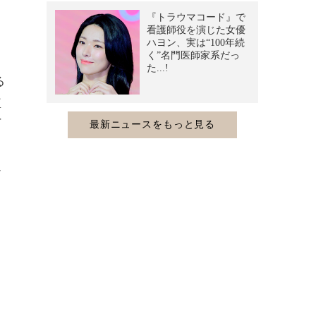
る
監
丁
過