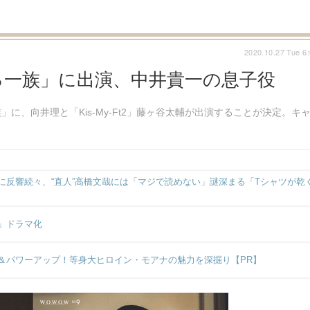
2020.10.27 Tue 6
る一族」に出演、中井貴一の息子役
、向井理と「Kis-My-Ft2」藤ヶ谷太輔が出演することが決定。キ
反響続々、“直人”高橋文哉には「マジで読めない」謎深まる「Tシャツが乾
」ドラマ化
＆パワーアップ！等身大ヒロイン・モアナの魅力を深掘り【PR】