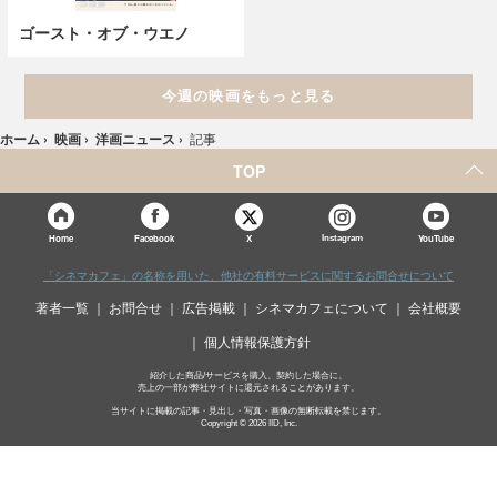
ゴースト・オブ・ウエノ
今週の映画をもっと見る
ホーム
›
映画
›
洋画ニュース
›
記事
TOP
X
Home
Facebook
Instagram
YouTube
「シネマカフェ」の名称を用いた、他社の有料サービスに関するお問合せについて
著者一覧
お問合せ
広告掲載
シネマカフェについて
会社概要
個人情報保護方針
紹介した商品/サービスを購入、契約した場合に、
売上の一部が弊社サイトに還元されることがあります。
当サイトに掲載の記事・見出し・写真・画像の無断転載を禁じます。
Copyright © 2026 IID, Inc.