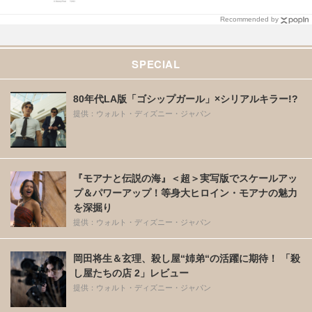
Recommended by
SPECIAL
80年代LA版「ゴシップガール」×シリアルキラー!?
提供：ウォルト・ディズニー・ジャパン
『モアナと伝説の海』＜超＞実写版でスケールアッ
プ＆パワーアップ！等身大ヒロイン・モアナの魅力
を深掘り
提供：ウォルト・ディズニー・ジャパン
岡田将生＆玄理、殺し屋“姉弟“の活躍に期待！ 「殺
し屋たちの店 2」レビュー
提供：ウォルト・ディズニー・ジャパン