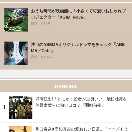
おうち時間が映画館に！小さくて可愛いおしゃれプ
ロジェクター「XGIMI Nova」
提供：XGIMI
注目のABEMAオリジナルドラマをチェック「ABE
MA／Cafe」
提供：ABEMA
RANKING
満席続出!「とにかく役者が全員いい」池松壮亮&
仲野太賀らに熱い口コミ『開戦前夜』
川口春奈&高杉真宙の愛おしい日常...『ママがもう