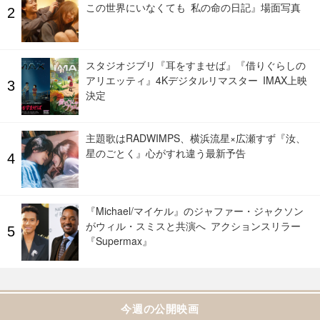
この世界にいなくても 私の命の日記』場面写真
スタジオジブリ『耳をすませば』『借りぐらしの
アリエッティ』4Kデジタルリマスター IMAX上映
決定
主題歌はRADWIMPS、横浜流星×広瀬すず『汝、
星のごとく』心がすれ違う最新予告
『Michael/マイケル』のジャファー・ジャクソン
がウィル・スミスと共演へ アクションスリラー
『Supermax』
今週の公開映画