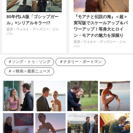
80年代LA版「ゴシップガー
『モアナと伝説の海』＜超＞
ル」×シリアルキラー!?
実写版でスケールアップ＆パ
ワーアップ！等身大ヒロイ
提供：ウォルト・ディズニー・ジャ
パン
ン・モアナの魅力を深掘り
提供：ウォルト・ディズニー・ジャ
パン
ソング・トゥ・ソング
ナタリー・ポートマン
＜映画＞最新ニュース