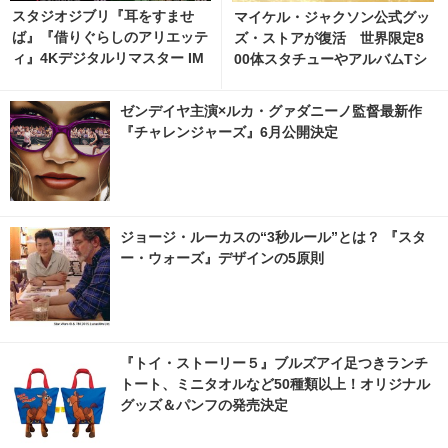
スタジオジブリ『耳をすませ
マイケル・ジャクソン公式グッ
ば』『借りぐらしのアリエッテ
ズ・ストアが復活 世界限定8
ィ』4Kデジタルリマスター IM
00体スタチューやアルバムTシ
AX上映決定
ャツほか厳選公式商品続々
ゼンデイヤ主演×ルカ・グァダニーノ監督最新作
『チャレンジャーズ』6月公開決定
ジョージ・ルーカスの“3秒ルール”とは？ 『スタ
ー・ウォーズ』デザインの5原則
『トイ・ストーリー５』ブルズアイ足つきランチ
トート、ミニタオルなど50種類以上！オリジナル
グッズ＆パンフの発売決定