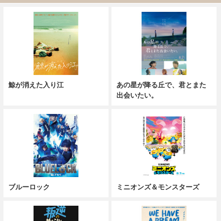
鯨が消えた入り江
あの星が降る丘で、君とまた
出会いたい。
ブルーロック
ミニオンズ＆モンスターズ