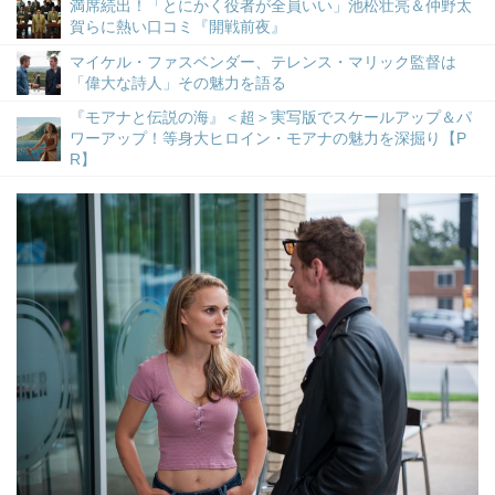
満席続出！「とにかく役者が全員いい」池松壮亮＆仲野太
賀らに熱い口コミ『開戦前夜』
マイケル・ファスベンダー、テレンス・マリック監督は
「偉大な詩人」その魅力を語る
『モアナと伝説の海』＜超＞実写版でスケールアップ＆パ
ワーアップ！等身大ヒロイン・モアナの魅力を深掘り【P
R】