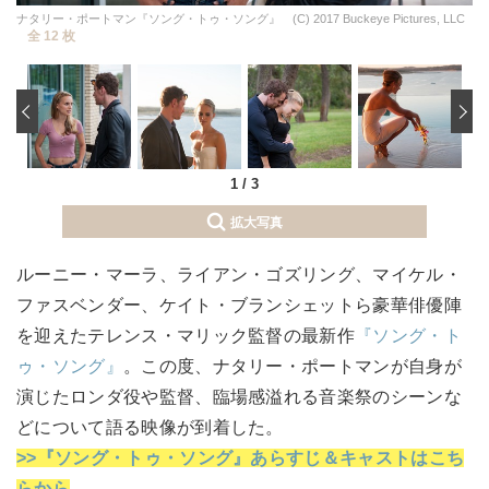
ナタリー・ポートマン『ソング・トゥ・ソング』 (C) 2017 Buckeye Pictures, LLC
全 12 枚
‹
1
/
3
拡大写真
ルーニー・マーラ、ライアン・ゴズリング、マイケル・
ファスベンダー、ケイト・ブランシェットら豪華俳優陣
を迎えたテレンス・マリック監督の最新作
『ソング・ト
ゥ・ソング』
。この度、ナタリー・ポートマンが自身が
演じたロンダ役や監督、臨場感溢れる音楽祭のシーンな
どについて語る映像が到着した。
>>『ソング・トゥ・ソング』あらすじ＆キャストはこち
らから