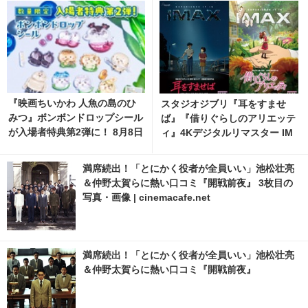
『映画ちいかわ 人魚の島のひ
スタジオジブリ『耳をすませ
みつ』ボンボンドロップシール
ば』『借りぐらしのアリエッテ
が入場者特典第2弾に！ 8月8日
ィ』4Kデジタルリマスター IM
から
AX上映決定
満席続出！「とにかく役者が全員いい」池松壮亮
＆仲野太賀らに熱い口コミ『開戦前夜』 3枚目の
写真・画像 | cinemacafe.net
満席続出！「とにかく役者が全員いい」池松壮亮
＆仲野太賀らに熱い口コミ『開戦前夜』