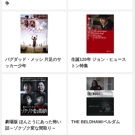
争
バグダッド・メッシ 片足のサ
生誕120年 ジョン・ヒュース
ッカー少年
トン特集
劇場版 ほんとうにあった怖い
THE BELDHAM/ベルダム
話～ゾクゾク変な間取り～