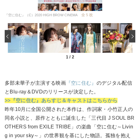
全 5 枚
『空に住む』（C）2020 HIGH BROW CINEMA
‹
1
/
2
多部未華子が主演する映画
『空に住む』
のデジタル配信
とBlu-ray＆DVDのリリースが決定した。
>>『空に住む』あらすじ＆キャストはこちらから
昨年10月に全国公開された本作は、作詞家・小竹正人の
同名小説と、原作とともに誕生した「三代目 J SOUL BR
OTHERS from EXILE TRIBE」の楽曲「空に住む～Livin
g in your sky～」の世界観を基にした物語。孤独を抱え