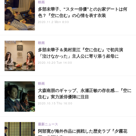
映画
多部未華子、“スター俳優”とのお家デートは何
色？『空に住む』の心情を表す衣装
2020.11.2 Mon 8:00
映画
多部未華子＆美村里江『空に住む』で初共演
「泣けなかった」主人公に寄り添う叔母に
2020.10.20 Tue 14:00
映画
大森南朋のギャップ、永瀬正敏の存在感…『空に
住む』実力派俳優陣に注目
2020.10.15 Thu 16:00
最新ニュース
阿部寛が海外作品に挑戦した歴史ラブ『夕霧花