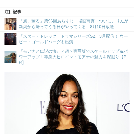
注目記事
「風、薫る」第96回あらすじ・場面写真 ついに、りんが
新潟から帰ってくる日がやってくる…8月10日放送
「スター・トレック」ドラマシリーズS2、3月配信！ ウー
ピー・ゴールドバーグも出演
『モアナと伝説の海』＜超＞実写版でスケールアップ＆パ
ワーアップ！等身大ヒロイン・モアナの魅力を深掘り【P
R】