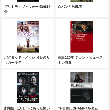
プリミティヴ・ウォー 恐竜戦
白パンと独裁者
争
バグダッド・メッシ 片足のサ
生誕120年 ジョン・ヒュース
ッカー少年
トン特集
劇場版 ほんとうにあった怖い
THE BELDHAM/ベルダム