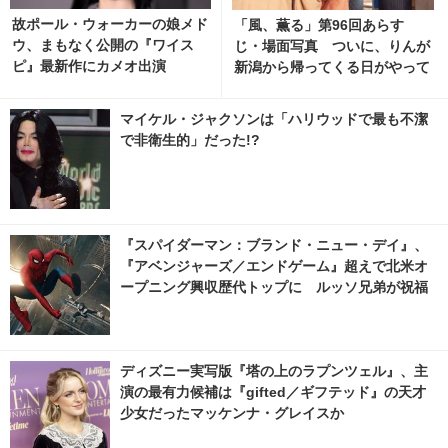
故ポール・ウォーカーの娘メド
「風、薫る」第96回あらす
ウ、まもなく公開の『ワイス
じ・場面写真 ついに、りんが
ピ』最新作にカメオ出演
新潟から帰ってくる日がやって
くる…8月10日放送 1枚目の写
真・画像 | cinemacafe.net
マイケル・ジャクソンは「ハリウッドで最も不潔
で非衛生的」だった!?
『スパイダーマン：ブランド・ニュー・デイ』、
『アベンジャーズ／エンドゲーム』超えで北米オ
ープニング興収歴代トップに ルッソ兄弟が祝福
ディズニー実写版『塔の上のラプンツェル』、主
演の最有力候補は『gifted／ギフテッド』の天才
少女だったマッケンナ・グレイスか