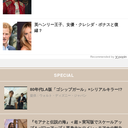
英ヘンリー王子、女優・クレシダ・ボナスと復
縁？
Recommended by
SPECIAL
80年代LA版「ゴシップガール」×シリアルキラー!?
提供：ウォルト・ディズニー・ジャパン
『モアナと伝説の海』＜超＞実写版でスケールアッ
プ＆パワーアップ！等身大ヒロイン・モアナの魅力