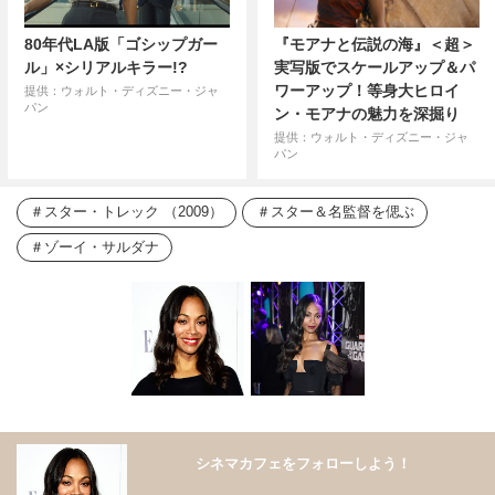
80年代LA版「ゴシップガー
『モアナと伝説の海』＜超＞
ル」×シリアルキラー!?
実写版でスケールアップ＆パ
ワーアップ！等身大ヒロイ
提供：ウォルト・ディズニー・ジャ
パン
ン・モアナの魅力を深掘り
提供：ウォルト・ディズニー・ジャ
パン
スター・トレック （2009）
スター＆名監督を偲ぶ
ゾーイ・サルダナ
シネマカフェをフォローしよう！