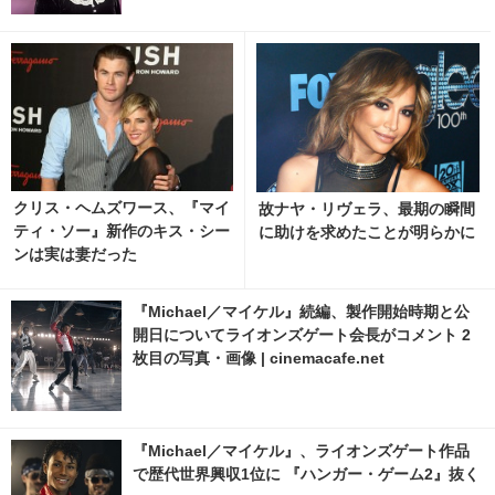
クリス・ヘムズワース、『マイ
故ナヤ・リヴェラ、最期の瞬間
ティ・ソー』新作のキス・シー
に助けを求めたことが明らかに
ンは実は妻だった
『Michael／マイケル』続編、製作開始時期と公
開日についてライオンズゲート会長がコメント 2
枚目の写真・画像 | cinemacafe.net
『Michael／マイケル』、ライオンズゲート作品
で歴代世界興収1位に 『ハンガー・ゲーム2』抜く