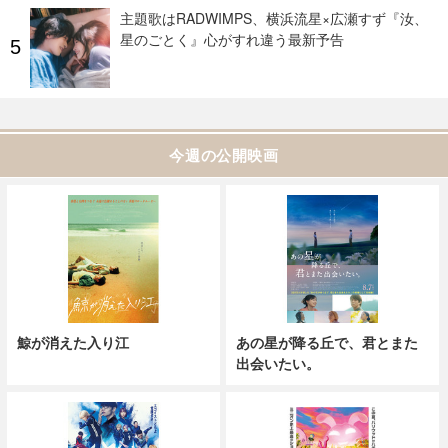
主題歌はRADWIMPS、横浜流星×広瀬すず『汝、
星のごとく』心がすれ違う最新予告
今週の公開映画
鯨が消えた入り江
あの星が降る丘で、君とまた
出会いたい。