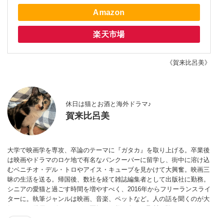
Amazon
楽天市場
《賀来比呂美》
休日は猫とお酒と海外ドラマ♪
賀来比呂美
大学で映画学を専攻、卒論のテーマに『ガタカ』を取り上げる。卒業後
は映画やドラマのロケ地で有名なバンクーバーに留学し、街中に溶け込
むベニチオ・デル・トロやアイス・キューブを見かけて大興奮。映画三
昧の生活を送る。帰国後、数社を経て雑誌編集者として出版社に勤務。
シニアの愛猫と過ごす時間を増やすべく、2016年からフリーランスライ
ターに。執筆ジャンルは映画、音楽、ペットなど。人の話を聞くのが大
好きで、俳優、ピアニスト、医師など数百名への取材経験あり。