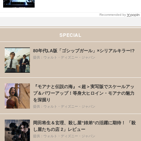
Recommended by
SPECIAL
80年代LA版「ゴシップガール」×シリアルキラー!?
提供：ウォルト・ディズニー・ジャパン
『モアナと伝説の海』＜超＞実写版でスケールアッ
プ＆パワーアップ！等身大ヒロイン・モアナの魅力
を深掘り
提供：ウォルト・ディズニー・ジャパン
岡田将生＆玄理、殺し屋“姉弟“の活躍に期待！ 「殺
し屋たちの店 2」レビュー
提供：ウォルト・ディズニー・ジャパン