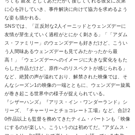
っても“親友”としてあたたかく接してくれる彼女に次第
に心を許していき、事件解決に向けて協力を求めるよう
な姿も描かれる。
SNSでは、「正反対な2人イーニッドとウェンズデーに
友情が芽生えていく過程がとにかく刺さる」「「アダム
ス・ファミリー」のウェンズデーも好きだけど、こうい
う人間味あるウェンズデーも見てみたかったから最
高！」「ウェンズデーへのイメージに大きな変化をもた
らした作品だけど、原作へのリスペクトが感じられる」
など、絶賛の声が溢れており、解禁された映像では、そ
んなシーズン1の映像の一端とともに、ウェンズデー旋風
が巻き起こる世界中の様子が捉えられている。
『シザーハンズ』『アリス・イン・ワンダーランド』シ
リーズ、『チャーリーとチョコレート工場』など、合計2
0作品以上も監督を務めてきたティム・バートンも「映像
にするのが楽しい。こういうのは初めてだ。“アダムス・