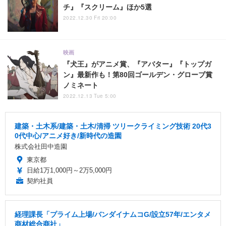
チ』『スクリーム』ほか5選
2022.12.30 Fri 20:00
映画
『犬王』がアニメ賞、『アバター』『トップガ
ン』最新作も！第80回ゴールデン・グローブ賞
ノミネート
2022.12.13 Tue 5:00
建築・土木系/建築・土木/清掃 ツリークライミング技術 20代3
0代中心/アニメ好き/新時代の造園
株式会社田中造園
東京都
日給1万1,000円～2万5,000円
契約社員
経理課長「プライム上場/バンダイナムコG/設立57年/エンタメ
商材総合商社」