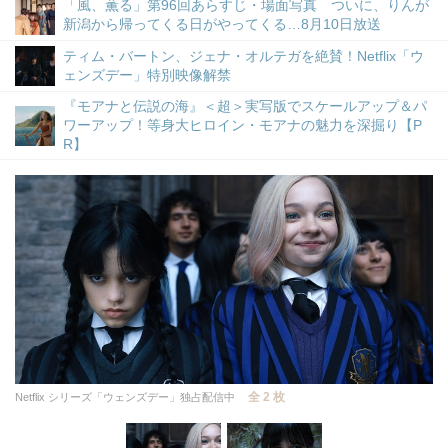
「風、薫る」第96回あらすじ・場面写真 ついに、りんが
新潟から帰ってくる日がやってくる…8月10日放送
ティム・バートン、ジェナ・オルテガを絶賛！Netflix「ウ
ェンズデー」特別映像解禁
『モアナと伝説の海』＜超＞実写版でスケールアップ＆パ
ワーアップ！等身大ヒロイン・モアナの魅力を深掘り【P
R】
全 2 枚
Netflix シリーズ「ウェンズデー」独占配信中