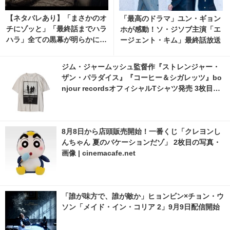
【ネタバレあり】「まさかのオ
「最高のドラマ」ユン・ギョン
チにゾッと」「最終話までハラ
ホが感動！ソ・ジソブ主演「エ
ハラ」全ての黒幕が明らかに…
ージェント・キム」最終話放送
「S Line」全話配信中
記念パーティーの裏側の映像解
禁
ジム・ジャームッシュ監督作『ストレンジャー・
ザン・パラダイス』『コーヒー＆シガレッツ』bo
njour recordsオフィシャルTシャツ発売 3枚目の
写真・画像 | cinemacafe.net
8月8日から店頭販売開始！一番くじ「クレヨンし
んちゃん 夏のバケーションだゾ」 2枚目の写真・
画像 | cinemacafe.net
「誰が味方で、誰が敵か」ヒョンビン×チョン・ウ
ソン「メイド・イン・コリア 2」9月9日配信開始