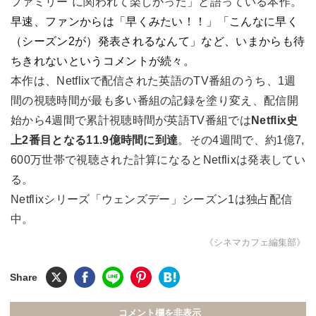
ファミリー”に関われて楽しかった」と語っている本作。
早速、ファンからは「早くみたい！！」「こんなに早く
（シーズン2が）発表されるなんて」など、いまからも待
ちきれないというコメントが続々。
本作は、Netflixで配信された英語のTV番組のうち、1週
間の視聴時間が最も多い番組の記録を塗り変え、配信開
始から4週間で累計視聴時間が英語TV番組では
Netflix史
上2番目となる11.9億時間に到達
。その4週間で、約1億7,
600万世帯で視聴された計算になるとNetflixは発表してい
る。
Netflixシリーズ「ウェンズデー」シーズン1は独占配信
中。
《シネマカフェ編集部》
コメント欄を非表示