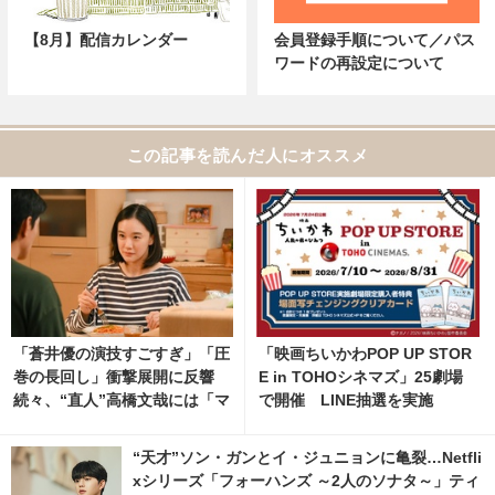
【8月】配信カレンダー
会員登録手順について／パス
ワードの再設定について
この記事を読んだ人にオススメ
「蒼井優の演技すごすぎ」「圧
「映画ちいかわPOP UP STOR
巻の長回し」衝撃展開に反響
E in TOHOシネマズ」25劇場
続々、“直人”高橋文哉には「マ
で開催 LINE抽選を実施
ジで読めない」謎深まる「Tシ
ャツが乾くまで」5話 1枚目の
“天才”ソン・ガンとイ・ジュニョンに亀裂…Netfli
写真・画像 | cinemacafe.net
xシリーズ「フォーハンズ ～2人のソナタ～」ティ