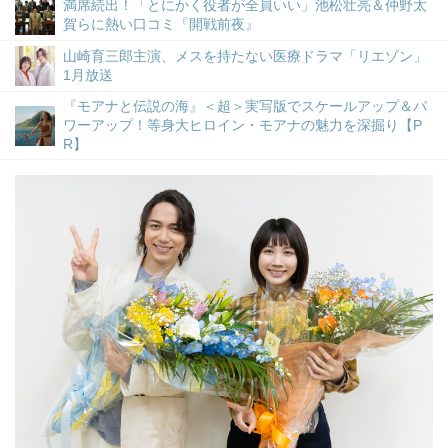
満席続出！「とにかく役者が全員いい」池松壮亮＆仲野太
賀らに熱い口コミ『開戦前夜』
山崎育三郎主演、メスを持たない医療ドラマ「リエゾン」
1月放送
『モアナと伝説の海』＜超＞実写版でスケールアップ＆パ
ワーアップ！等身大ヒロイン・モアナの魅力を深掘り【P
R】