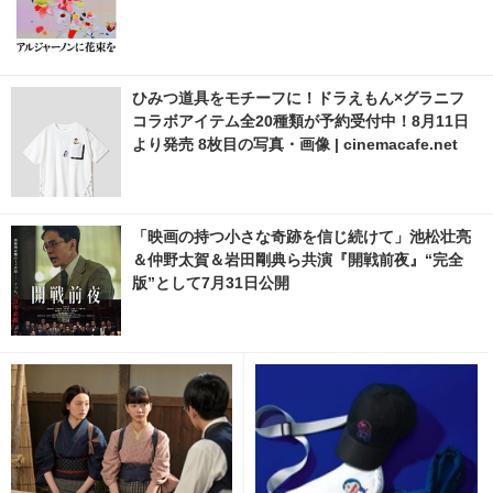
ひみつ道具をモチーフに！ドラえもん×グラニフ
コラボアイテム全20種類が予約受付中！8月11日
より発売 8枚目の写真・画像 | cinemacafe.net
「映画の持つ小さな奇跡を信じ続けて」池松壮亮
＆仲野太賀＆岩田剛典ら共演『開戦前夜』“完全
版”として7月31日公開