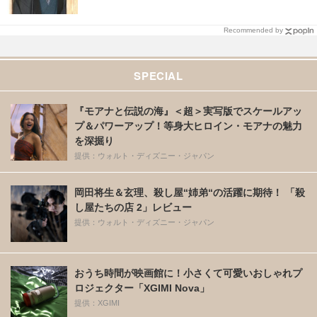
Recommended by
SPECIAL
『モアナと伝説の海』＜超＞実写版でスケールアッ
プ＆パワーアップ！等身大ヒロイン・モアナの魅力
を深掘り
提供：ウォルト・ディズニー・ジャパン
岡田将生＆玄理、殺し屋“姉弟“の活躍に期待！ 「殺
し屋たちの店 2」レビュー
提供：ウォルト・ディズニー・ジャパン
おうち時間が映画館に！小さくて可愛いおしゃれプ
ロジェクター「XGIMI Nova」
提供：XGIMI