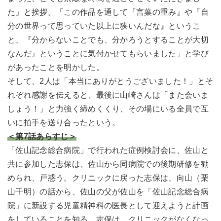
た」と挨拶。「この作品を通して『言葉の重み』や『自
分の世界って思っていた以上に狭いんだな』というこ
と、『分からないことでも、分かろうとすることが大切
なんだ』ということに気付かせてもらいました」と学び
があったことを明かした。
そして、2人は「本当にありがとうございました！」とそ
れぞれ感謝を伝えると、最後に山崎さんは「また会いま
しょう！」と力強く締めくくり、その場にいる全員で互
いに拍手を送り合ったという。
＜第7話あらすじ＞
「佐山記念総合病院」で行われた症例検討会に、佐山と
共に参加した志保は、佐山から同病院での後期研修を勧
められ、戸惑う。クリニックに戻った志保は、向山（栗
山千明）の話から、佐山の父が佐山を「佐山記念総合病
院」に新設する児童精神科の医長として迎えようと計画
をしていることを知る。志保は、クリニックがなくなっ