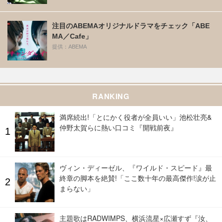
注目のABEMAオリジナルドラマをチェック「ABE
MA／Cafe」
提供：ABEMA
RANKING
満席続出!「とにかく役者が全員いい」池松壮亮&
仲野太賀らに熱い口コミ『開戦前夜』
ヴィン・ディーゼル、『ワイルド・スピード』最
終章の脚本を絶賛!「ここ数十年の最高傑作!涙が止
まらない」
主題歌はRADWIMPS、横浜流星×広瀬すず『汝、