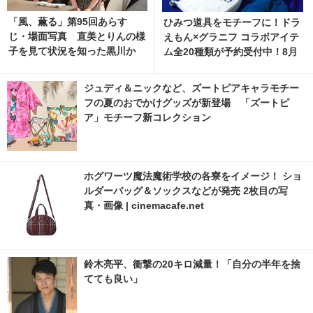
「風、薫る」第95回あらす
ひみつ道具をモチーフに！ドラ
じ・場面写真 直美とりんの様
えもん×グラニフ コラボアイテ
子を見て状況を知った黒川か
ム全20種類が予約受付中！8月
ら、意外な提案が…8月7日放
11日より発売 2枚目の写真・画
送
像 | cinemacafe.net
ジュディ＆ニックなど、ズートピアキャラモチー
フの夏のおでかけグッズが新登場 「ズートピ
ア」モチーフ新コレクション
ホグワーツ魔法魔術学校の各寮をイメージ！ ショ
ルダーバッグ＆ソックスなどが発売 2枚目の写
真・画像 | cinemacafe.net
鈴木亮平、衝撃の20キロ減量！「自分の半年を捨
てても良い」