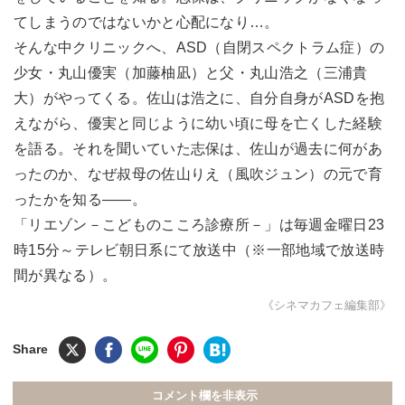
てしまうのではないかと心配になり…。
そんな中クリニックへ、ASD（自閉スペクトラム症）の
少女・丸山優実（加藤柚凪）と父・丸山浩之（三浦貴
大）がやってくる。佐山は浩之に、自分自身がASDを抱
えながら、優実と同じように幼い頃に母を亡くした経験
を語る。それを聞いていた志保は、佐山が過去に何があ
ったのか、なぜ叔母の佐山りえ（風吹ジュン）の元で育
ったかを知る――。
「リエゾン－こどものこころ診療所－」は毎週金曜日23
時15分～テレビ朝日系にて放送中（※一部地域で放送時
間が異なる）。
《シネマカフェ編集部》
コメント欄を非表示