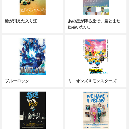
鯨が消えた入り江
あの星が降る丘で、君とまた
出会いたい。
ブルーロック
ミニオンズ＆モンスターズ