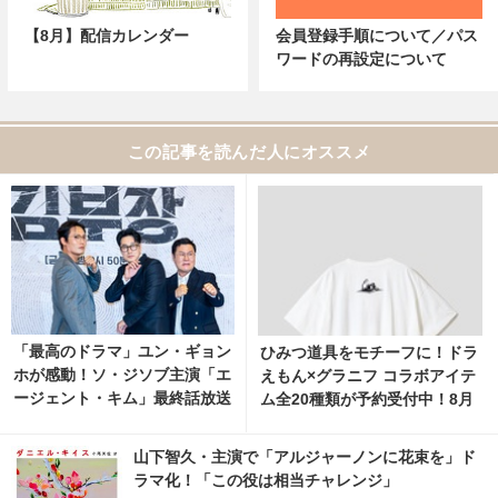
【8月】配信カレンダー
会員登録手順について／パス
ワードの再設定について
この記事を読んだ人にオススメ
「最高のドラマ」ユン・ギョン
ひみつ道具をモチーフに！ドラ
ホが感動！ソ・ジソブ主演「エ
えもん×グラニフ コラボアイテ
ージェント・キム」最終話放送
ム全20種類が予約受付中！8月
記念パーティーの裏側の映像解
11日より発売 7枚目の写真・画
禁 1枚目の写真・画像 | cinem
像 | cinemacafe.net
山下智久・主演で「アルジャーノンに花束を」ド
acafe.net
ラマ化！「この役は相当チャレンジ」