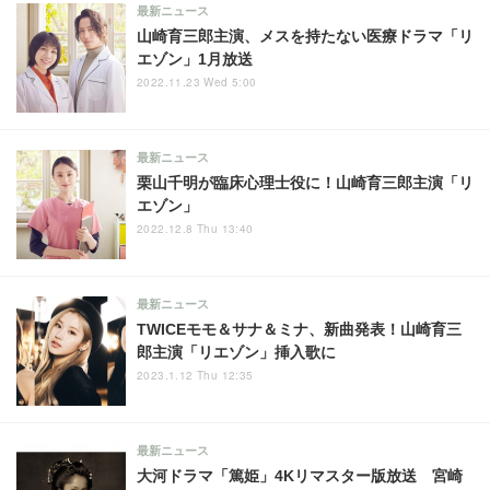
最新ニュース
山崎育三郎主演、メスを持たない医療ドラマ「リ
エゾン」1月放送
2022.11.23 Wed 5:00
最新ニュース
栗山千明が臨床心理士役に！山崎育三郎主演「リ
エゾン」
2022.12.8 Thu 13:40
最新ニュース
TWICEモモ＆サナ＆ミナ、新曲発表！山崎育三
郎主演「リエゾン」挿入歌に
2023.1.12 Thu 12:35
最新ニュース
大河ドラマ「篤姫」4Kリマスター版放送 宮崎