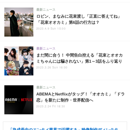
最新ニュース
ロビン、まなみに花束渡し「正直に答えてね」
「花束オオカミ」第6話の行方は？
2023.4.9 Sun 15:00
最新ニュース
まだ間に合う！ 中間告白控える「花束とオオカ
ミちゃんには騙されない」第1～3話をふり返り
2023.3.26 Sun 16:00
最新ニュース
ABEMAとNetflixがタッグ！「オオカミ」「ドラ
恋」を新たに制作・世界配信へ
2023.2.24 Fri 18:30
「急成長中のエンタメ業界で活躍する」映像制作ディレクタ