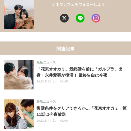
シネマカフェをフォローしよう！
関連記事
最新ニュース
「花束オオカミ」最終話を前に「ガルプラ」出
身・永井愛実が復活！ 最終告白は今夜
2023.5.21 Sun 10:45
最新ニュース
復活条件をクリアできるか…「花束オオカミ」第
11話は今夜放送
2023.5.14 Sun 16:00