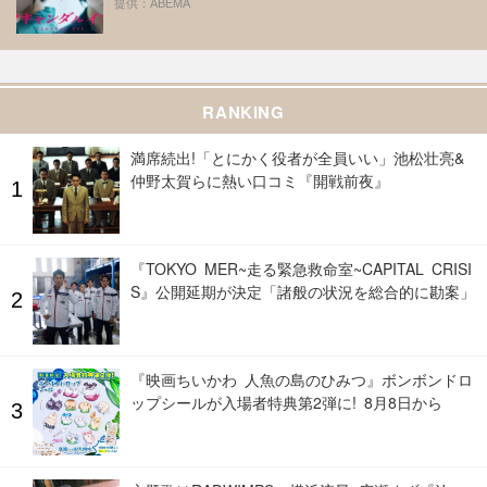
提供：ABEMA
RANKING
満席続出!「とにかく役者が全員いい」池松壮亮&
仲野太賀らに熱い口コミ『開戦前夜』
『TOKYO MER~走る緊急救命室~CAPITAL CRISI
S』公開延期が決定「諸般の状況を総合的に勘案」
『映画ちいかわ 人魚の島のひみつ』ボンボンドロ
ップシールが入場者特典第2弾に! 8月8日から