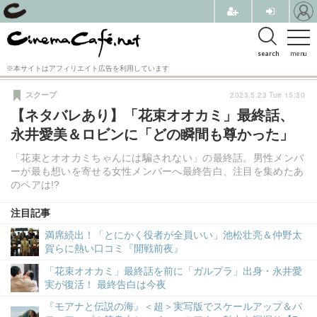
search
menu
※本サイトはアフィリエイト広告を利用しています
2023.5.23 Tue 15:30
スクープ
【ネタバレあり】「花束オオカミ」最終話、
永井愛美＆ロビンに「どの瞬間も尊かった」
「花束とオオカミちゃんには騙されない」の最終話。男性メンバ
ーが最も想いを寄せる女性メンバーへ最終告白、注目を集めたあ
のペアは!?
注目記事
満席続出！「とにかく役者が全員いい」池松壮亮＆仲野太
賀らに熱い口コミ『開戦前夜』
「花束オオカミ」最終話を前に「ガルプラ」出身・永井愛
実が復活！ 最終告白は今夜
『モアナと伝説の海』＜超＞実写版でスケールアップ＆パ