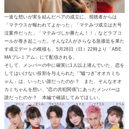
一途な想いが実を結んだペアの成立に、視聴者からは
「マテウスが報われてよかった」「マテみづ成立は大号
泣案件だった」「マテみづしか勝たん！！」などラブコ
ールが巻き起こった。そんな2人がさらなる急接近を果た
す成立デートの模様も、5月28日（日）22時より「ABE
MAプレミアム」にて配信される。
そして、メンバーの中に確実に1人以上潜んでいた、恋を
してはいけない役割を与えられた「“嘘つき”オオカミち
ゃん」は、いったい誰だったのか？ また、そんなオオ
カミちゃんを想い、“恋の共犯関係”にあったメンバーは
誰だったのか？ 本編で確認してみてほしい。