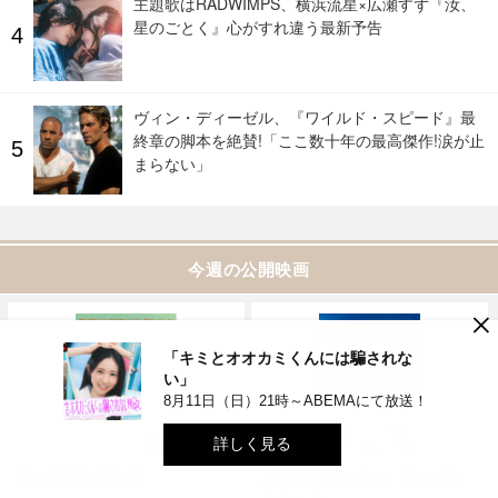
主題歌はRADWIMPS、横浜流星×広瀬すず『汝、
星のごとく』心がすれ違う最新予告
ヴィン・ディーゼル、『ワイルド・スピード』最
終章の脚本を絶賛!「ここ数十年の最高傑作!涙が止
まらない」
今週の公開映画
×
「キミとオオカミくんには騙されな
い」
8月11日（日）21時～ABEMAにて放送！
詳しく見る
鯨が消えた入り江
あの星が降る丘で、君とまた