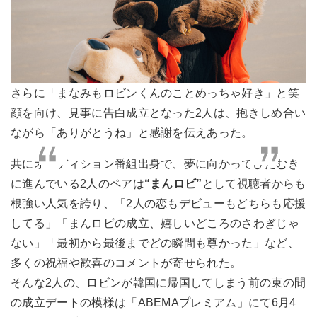
さらに「まなみもロビンくんのことめっちゃ好き」と笑
顔を向け、見事に告白成立となった2人は、抱きしめ合い
ながら「ありがとうね」と感謝を伝えあった。
共にオーディション番組出身で、夢に向かってひたむき
に進んでいる2人のペアは
“まんロビ”
として視聴者からも
根強い人気を誇り、「2人の恋もデビューもどちらも応援
してる」「まんロビの成立、嬉しいどころのさわぎじゃ
ない」「最初から最後までどの瞬間も尊かった」など、
多くの祝福や歓喜のコメントが寄せられた。
そんな2人の、ロビンが韓国に帰国してしまう前の束の間
の成立デートの模様は「ABEMAプレミアム」にて6月4