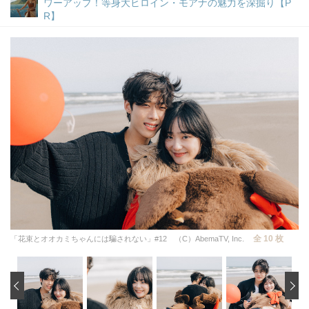
ワーアップ！等身大ヒロイン・モアナの魅力を深掘り【P
R】
全 10 枚
「花束とオオカミちゃんには騙されない」#12 （C）AbemaTV, Inc.
‹