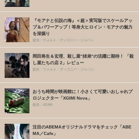
『モアナと伝説の海』＜超＞実写版でスケールアッ
プ＆パワーアップ！等身大ヒロイン・モアナの魅力
を深掘り
提供：ウォルト・ディズニー・ジャパン
岡田将生＆玄理、殺し屋“姉弟“の活躍に期待！ 「殺
し屋たちの店 2」レビュー
提供：ウォルト・ディズニー・ジャパン
おうち時間が映画館に！小さくて可愛いおしゃれプ
ロジェクター「XGIMI Nova」
提供：XGIMI
注目のABEMAオリジナルドラマをチェック「ABE
MA／Cafe」