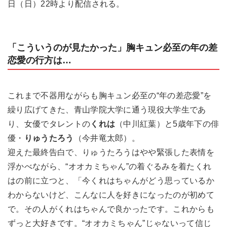
日（日）22時より配信される。
「こういうのが見たかった」胸キュン必至の年の差
恋愛の行方は…
これまで不器用ながらも胸キュン必至の“年の差恋愛”を
繰り広げてきた、青山学院大学に通う現役大学生であ
り、女優でタレントの
くれは
（中川紅葉）と5歳年下の俳
優・
りゅうたろう
（今井竜太郎）。
迎えた最終告白で、りゅうたろうはやや緊張した表情を
浮かべながら、“オオカミちゃん”の着ぐるみを着たくれ
はの前に立つと、「今くれはちゃんがどう思っているか
わからないけど、こんなに人を好きになったのが初めて
で。その人がくれはちゃんで良かったです。これからも
ずっと大好きです。“オオカミちゃん”じゃないって信じ