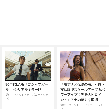
80年代LA版「ゴシップガー
『モアナと伝説の海』＜超＞
ル」×シリアルキラー!?
実写版でスケールアップ＆パ
ワーアップ！等身大ヒロイ
提供：ウォルト・ディズニー・ジャ
パン
ン・モアナの魅力を深掘り
提供：ウォルト・ディズニー・ジャ
パン