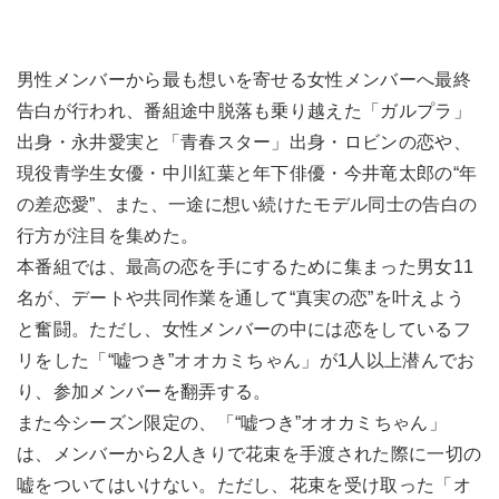
男性メンバーから最も想いを寄せる女性メンバーへ最終
告白が行われ、番組途中脱落も乗り越えた「ガルプラ」
出身・永井愛実と「青春スター」出身・ロビンの恋や、
現役青学生女優・中川紅葉と年下俳優・今井竜太郎の“年
の差恋愛”、また、一途に想い続けたモデル同士の告白の
行方が注目を集めた。
本番組では、最高の恋を手にするために集まった男女11
名が、デートや共同作業を通して“真実の恋”を叶えよう
と奮闘。ただし、女性メンバーの中には恋をしているフ
リをした「“嘘つき”オオカミちゃん」が1人以上潜んでお
り、参加メンバーを翻弄する。
また今シーズン限定の、「“嘘つき”オオカミちゃん」
は、メンバーから2人きりで花束を手渡された際に一切の
嘘をついてはいけない。ただし、花束を受け取った「オ