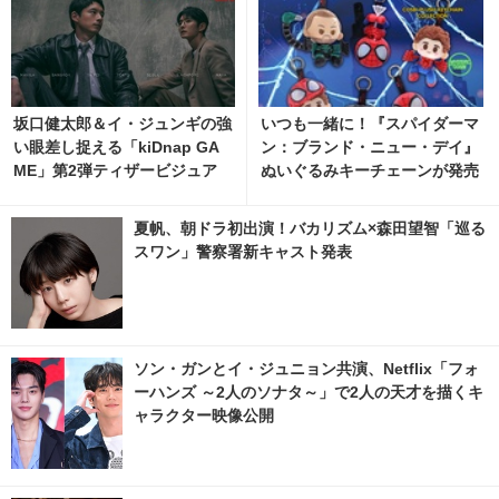
坂口健太郎＆イ・ジュンギの強
いつも一緒に！『スパイダーマ
い眼差し捉える「kiDnap GA
ン：ブランド・ニュー・デイ』
ME」第2弾ティザービジュア
ぬいぐるみキーチェーンが発売
ル＆映像解禁
夏帆、朝ドラ初出演！バカリズム×森田望智「巡る
スワン」警察署新キャスト発表
ソン・ガンとイ・ジュニョン共演、Netflix「フォ
ーハンズ ～2人のソナタ～」で2人の天才を描くキ
ャラクター映像公開