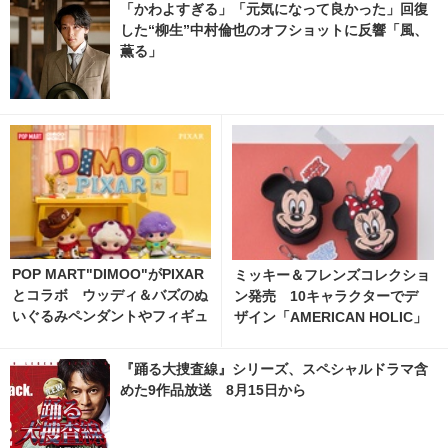
「かわよすぎる」「元気になって良かった」回復
した“柳生”中村倫也のオフショットに反響「風、
薫る」
POP MART"DIMOO"がPIXAR
ミッキー＆フレンズコレクショ
とコラボ ウッディ＆バズのぬ
ン発売 10キャラクターでデ
いぐるみペンダントやフィギュ
ザイン「AMERICAN HOLIC」
アが登場
『踊る大捜査線』シリーズ、スペシャルドラマ含
めた9作品放送 8月15日から