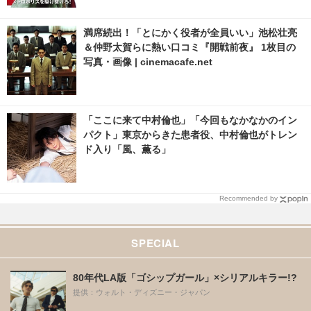
満席続出！「とにかく役者が全員いい」池松壮亮
＆仲野太賀らに熱い口コミ『開戦前夜』 1枚目の
写真・画像 | cinemacafe.net
「ここに来て中村倫也」「今回もなかなかのイン
パクト」東京からきた患者役、中村倫也がトレン
ド入り「風、薫る」
Recommended by
SPECIAL
80年代LA版「ゴシップガール」×シリアルキラー!?
提供：ウォルト・ディズニー・ジャパン