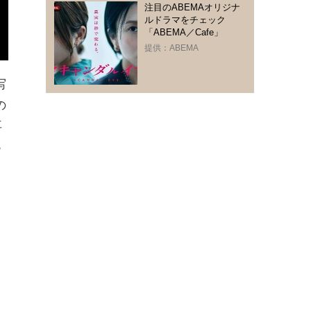
注目のABEMAオリジナ
ルドラマをチェック
「ABEMA／Cafe」
提供：ABEMA
写
の
再
っ