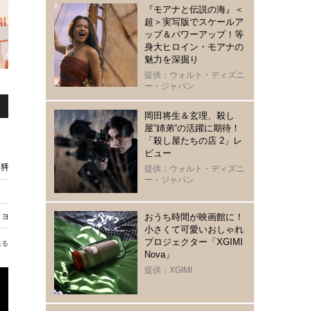
『モアナと伝説の海』＜
超＞実写版でスケールア
ップ＆パワーアップ！等
身大ヒロイン・モアナの
魅力を深掘り
提供：ウォルト・ディズニ
ー・ジャパン
岡田将生＆玄理、殺し
屋“姉弟“の活躍に期待！
「殺し屋たちの店 2」レ
ビュー
『狎鴎亭スターダム』ほか特集放送
提供：ウォルト・ディズニ
ー・ジャパン
ョン・ウソンまで…2023年活躍の韓国俳優ふり返り
おうち時間が映画館に！
小さくて可愛いおしゃれ
プロジェクター「XGIMI
送る
Nova」
提供：XGIMI