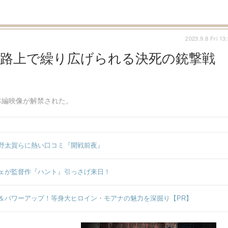
2023.9.8 Fri 13
”の路上で繰り広げられる決死の銃撃戦
本編映像が解禁された。
野太賀らに熱い口コミ『開戦前夜』
ェが監督作『ハント』引っさげ来日！
＆パワーアップ！等身大ヒロイン・モアナの魅力を深掘り【PR】