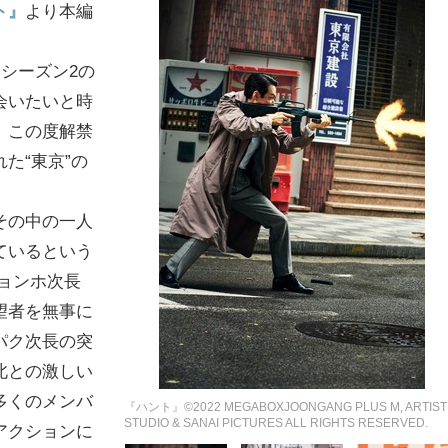
ト』
より本編
シーズン2の
会いたいと時
。この度解禁
た“東京”の
その中の一人
ているという
ピョンホ次長
望者を無事に
パク次長の突
北との激しい
多くのメンバ
『ハント』©2022 MEGABOXJOONGANG PLUS M, ARTIST
STUDIO & SANAI PICTURES ALL RIGHTS RESERVED.
アクションに