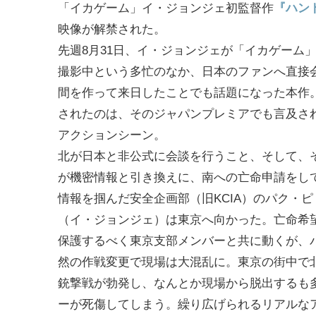
「イカゲーム」イ・ジョンジェ初監督作
『ハン
映像が解禁された。
先週8月31日、イ・ジョンジェが「イカゲーム」
撮影中という多忙のなか、日本のファンへ直接
間を作って来日したことでも話題になった本作
されたのは、そのジャパンプレミアでも言及され
アクションシーン。
北が日本と非公式に会談を行うこと、そして、
が機密情報と引き換えに、南への亡命申請をし
情報を掴んだ安全企画部（旧KCIA）のパク・
（イ・ジョンジェ）は東京へ向かった。亡命希
保護するべく東京支部メンバーと共に動くが、
然の作戦変更で現場は大混乱に。東京の街中で
銃撃戦が勃発し、なんとか現場から脱出するも
ーが死傷してしまう。繰り広げられるリアルな