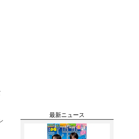
だ
ク
ン