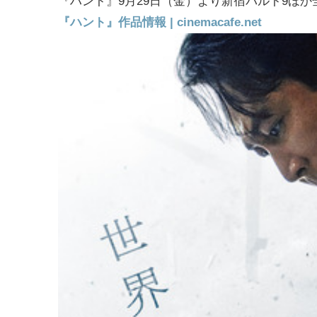
『ハント』9月29日（金）より新宿バルト9ほ
『ハント』作品情報 | cinemacafe.net