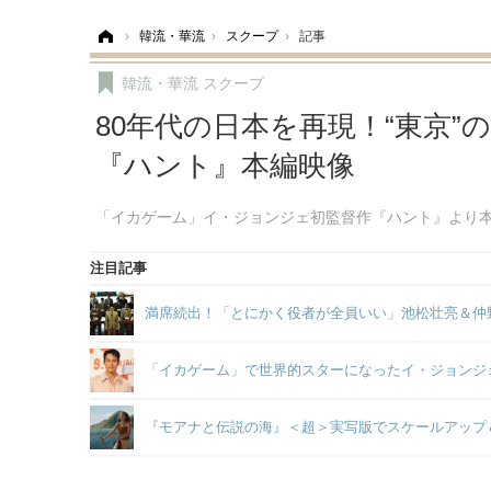
ホーム
›
韓流・華流
›
スクープ
›
記事
韓流・華流
スクープ
80年代の日本を再現！“東京
『ハント』本編映像
「イカゲーム」イ・ジョンジェ初監督作『ハント』より
注目記事
満席続出！「とにかく役者が全員いい」池松壮亮＆仲
「イカゲーム」で世界的スターになったイ・ジョンジ
『モアナと伝説の海』＜超＞実写版でスケールアップ