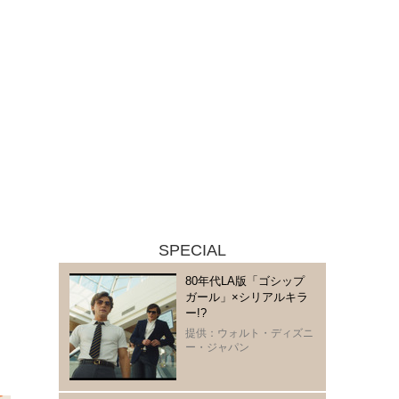
SPECIAL
80年代LA版「ゴシップ
ガール」×シリアルキラ
ー!?
提供：ウォルト・ディズニ
ー・ジャパン