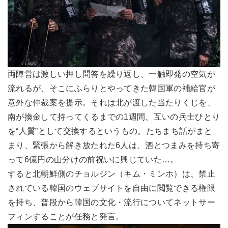
両陣営は激しい押し問答を繰り返し、一触即発の空気が
流れるが、そこにふらりとやってきた韓国軍の補給官が
意外な仲裁案を提示。それは北が渡した当たりくじを、
南が換金して持ってくるまでの1週間、互いの兵士ひとり
を“人質”として交換するというもの。たちまち話がまと
まり、緊張から解き放たれた6人は、酒とつまみを持ち寄
って6億円の山分けの前祝いに興じていた…。
すると北朝鮮側のチョルジン（キム・ミンホ）は、禁止
されている韓国のウェブサイトを自由に閲覧できる権限
を持ち、普段から韓国の文化・流行についてネットサー
フィンすることが任務と発言。