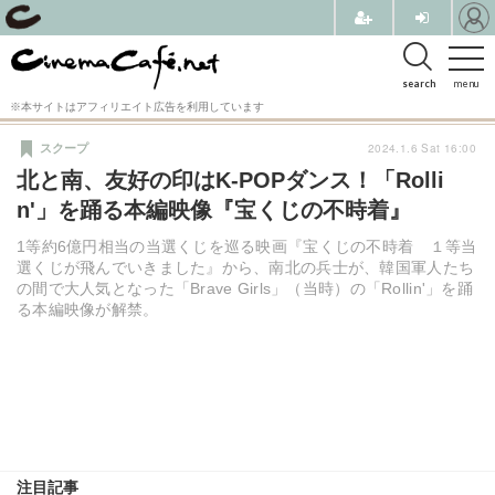
search
menu
※本サイトはアフィリエイト広告を利用しています
2024.1.6 Sat 16:00
スクープ
北と南、友好の印はK-POPダンス！「Rolli
n'」を踊る本編映像『宝くじの不時着』
1等約6億円相当の当選くじを巡る映画『宝くじの不時着 １等当
選くじが飛んでいきました』から、南北の兵士が、韓国軍人たち
の間で大人気となった「Brave Girls」（当時）の「Rollin'」を踊
る本編映像が解禁。
注目記事