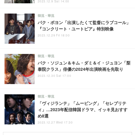
2023.12.9 Sat 14:00
韓流・華流
パク・ボヨン「出演したくて監督にラブコール」
『コンクリート・ユートピア』特別映像
2023.12.29 Fri 18:00
韓流・華流
パク・ソジュン＆キム・ダミ＆イ・ジュヨン「梨
泰院クラス」俳優の2024年出演映画を先取り
2023.12.30 Sat 17:00
韓流・華流
「ヴィジランテ」「ムービング」「セレブリテ
ィ」…2023年配信韓国ドラマ、イッキ見おすす
め8選
2023.12.27 Wed 17:30