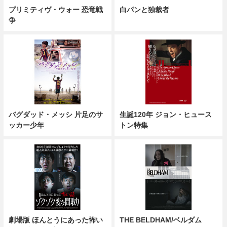
プリミティヴ・ウォー 恐竜戦
白パンと独裁者
争
バグダッド・メッシ 片足のサ
生誕120年 ジョン・ヒュース
ッカー少年
トン特集
劇場版 ほんとうにあった怖い
THE BELDHAM/ベルダム