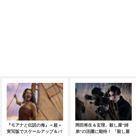
『モアナと伝説の海』＜超＞
岡田将生＆玄理、殺し屋“姉
実写版でスケールアップ＆パ
弟“の活躍に期待！ 「殺し屋