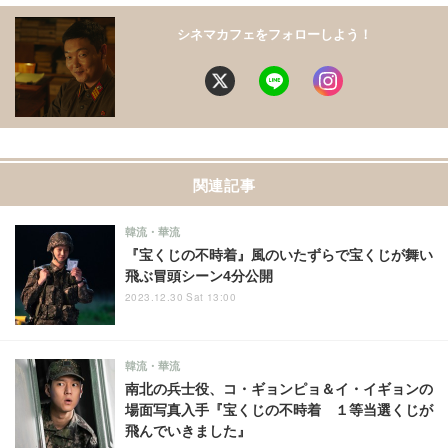
シネマカフェをフォローしよう！
関連記事
韓流・華流
『宝くじの不時着』風のいたずらで宝くじが舞い
飛ぶ冒頭シーン4分公開
2023.12.30 Sat 13:00
韓流・華流
南北の兵士役、コ・ギョンピョ＆イ・イギョンの
場面写真入手『宝くじの不時着 １等当選くじが
飛んでいきました』