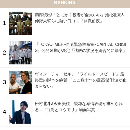
RANKING
満席続出!「とにかく役者が全員いい」池松壮亮&
仲野太賀らに熱い口コミ『開戦前夜』
『TOKYO MER~走る緊急救命室~CAPITAL CRISI
S』公開延期が決定「諸般の状況を総合的に勘案」
ヴィン・ディーゼル、『ワイルド・スピード』最
終章の脚本を絶賛!「ここ数十年の最高傑作!涙が止
まらない」
松村北斗&今田美桜、複雑な感情表現が求められ
る...『白鳥とコウモリ』場面写真