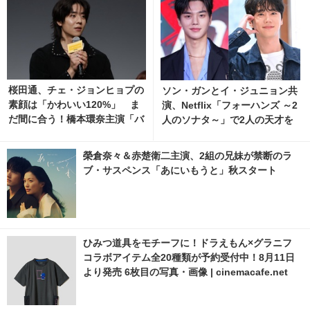
桜田通、チェ・ジョンヒョプの
ソン・ガンとイ・ジュニョン共
素顔は「かわいい120%」 ま
演、Netflix「フォーハンズ ～2
だ間に合う！橋本環奈主演「バ
人のソナタ～」で2人の天才を
カンスの法則」1話～3話まと
描くキャラクター映像公開
め
榮倉奈々＆赤楚衛二主演、2組の兄妹が禁断のラ
ブ・サスペンス「あにいもうと」秋スタート
ひみつ道具をモチーフに！ドラえもん×グラニフ
コラボアイテム全20種類が予約受付中！8月11日
より発売 6枚目の写真・画像 | cinemacafe.net