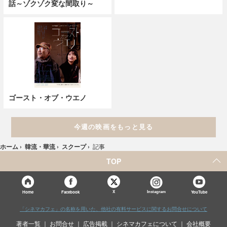
話～ゾクゾク変な間取り～
ゴースト・オブ・ウエノ
今週の映画をもっと見る
ホーム
›
韓流・華流
›
スクープ
›
記事
TOP
X
Home
Facebook
Instagram
YouTube
「シネマカフェ」の名称を用いた、他社の有料サービスに関するお問合せについて
著者一覧
お問合せ
広告掲載
シネマカフェについて
会社概要