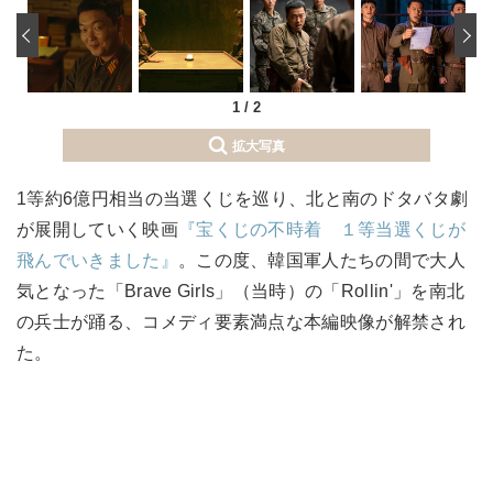
‹
1
/
2
拡大写真
1等約6億円相当の当選くじを巡り、北と南のドタバタ劇
が展開していく映画
『宝くじの不時着 １等当選くじが
飛んでいきました』
。この度、韓国軍人たちの間で大人
気となった「Brave Girls」（当時）の「Rollin'」を南北
の兵士が踊る、コメディ要素満点な本編映像が解禁され
た。