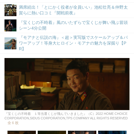
満席続出！「とにかく役者が全員いい」池松壮亮＆仲野太
賀らに熱い口コミ『開戦前夜』
『宝くじの不時着』風のいたずらで宝くじが舞い飛ぶ冒頭
シーン4分公開
『モアナと伝説の海』＜超＞実写版でスケールアップ＆パ
ワーアップ！等身大ヒロイン・モアナの魅力を深掘り【P
R】
『宝くじの不時着 １等当選くじが飛んでいきました』（C）2022 HOME CHOICE
CORPORATION,SIDUS CORPORATION,TPS COMPANY ALL RIGHTS RESERVED
全 6 枚