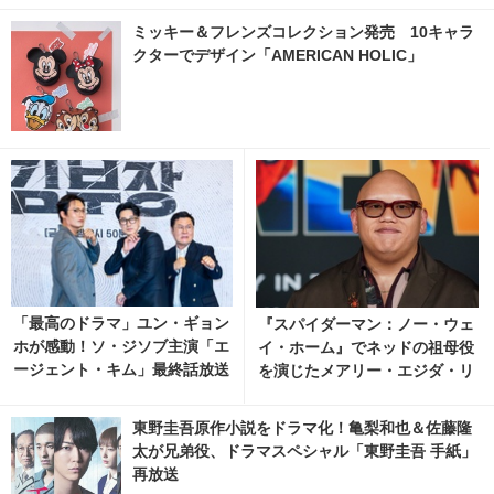
ミッキー＆フレンズコレクション発売 10キャラ
クターでデザイン「AMERICAN HOLIC」
「最高のドラマ」ユン・ギョン
『スパイダーマン：ノー・ウェ
ホが感動！ソ・ジソブ主演「エ
イ・ホーム』でネッドの祖母役
ージェント・キム」最終話放送
を演じたメアリー・エジダ・リ
記念パーティーの裏側の映像解
ベラが死去 ネッド役ジェイ
禁 1枚目の写真・画像 | cinem
コブ・バタロンが追悼
東野圭吾原作小説をドラマ化！亀梨和也＆佐藤隆
acafe.net
太が兄弟役、ドラマスペシャル「東野圭吾 手紙」
再放送