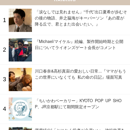
「涙なしでは見れません」“千代”出口夏希が歩むそ
の後の物語、井之脇海がキーパーソン『あの星が
降る丘で、君とまた出会いたい。』
『Michael/マイケル』続編、製作開始時期と公開
日についてライオンズゲート会長がコメント
川口春奈&高杉真宙の愛おしい日常...『ママがもう
この世界にいなくても 私の命の日記』場面写真
「ちいかわベーカリー」KYOTO POP UP SHO
P、JR京都駅にて期間限定オープン
満席続出!「とにかく役者が全員いい」池松壮亮&