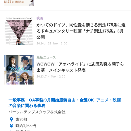
映画
かつてのドイツ、同性愛を禁じる刑法175条に迫
るドキュメンタリー映画『ナチ刑法175条』3月
公開
2024.1.23 Tue 16:00
最新ニュース
WOWOW「アオハライド」に志田彩良＆莉子ら
出演 メインキャスト発表
2023.7.4 Tue 12:55
一般事務・OA事務/9月開始服装自由・金髪OK+アニメ・映画
の音楽に関わる事務
パーソルテンプスタッフ株式会社
東京都
時給1,800円