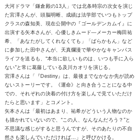
大河ドラマ「鎌倉殿の13人」では北条時宗の次女を演じ
た宮澤さんが、頭脳明晰、成績は法学部でいつもトップ
クラスの森知美、現在公開中の『ゴールデンカムイ』に
出演する矢本さんが、心優しきムード―メーカー梅田祐
希、「あなたがしてくれなくても」「ばらかもん」など
に参加した田中さんが、天真爛漫で華やかなキャンパス
ライフを送るも、“本当に欲しいものは、いつも手に入ら
ない”と常に葛藤している及川カオリを演じる。
宮澤さんは「『Destiny』は、最後までなかなか先が読め
ないストーリーです。《運命》と向き合うことになる中
での、それぞれの決着の付け方を楽しんで見ていただけ
たらと思います」とコメント。
矢本さんは「最初はあまり、祐希がどういう人物なのか
も描かれていないので、“この人、なんなんだろう？”と
不思議な感じがすると思うんですが、そのあたりの不自
然さも楽しんでいただければ…」と呼びかける。