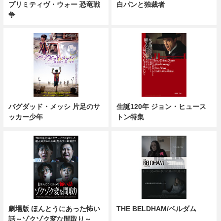
プリミティヴ・ウォー 恐竜戦
白パンと独裁者
争
バグダッド・メッシ 片足のサ
生誕120年 ジョン・ヒュース
ッカー少年
トン特集
劇場版 ほんとうにあった怖い
THE BELDHAM/ベルダム
話～ゾクゾク変な間取り～