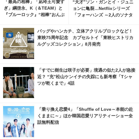
「最高の相棒」「凪玲王可愛す
“天才”ソン・ガンとイ・ジュニ
ぎ」綱啓永、K（＆TEAM）と
ョンに亀裂…Netflixシリーズ
『ブルーロック』“相棒”おんぶ
「フォーハンズ ～2人のソナタ
ショット公開
～」ティザー解禁 2枚目の写
真・画像 | cinemacafe.net
バッグやハンカチ、立体アクリルブロックなど！
東映75周年記念 カプセルトイ「東映ヒストリカ
ルグッズコレクション」8月発売
「すでに樹生は咲子が必要」境遇の似た2人が急接
近？ “充”松山ケンイチの失踪にも新考察「Tシャ
ツが乾くまで」4話
「乗り換え恋愛4」「Shuffle of Love～本能の赴
くままに～」ほか韓国恋愛リアリティーショー全
話無料配信