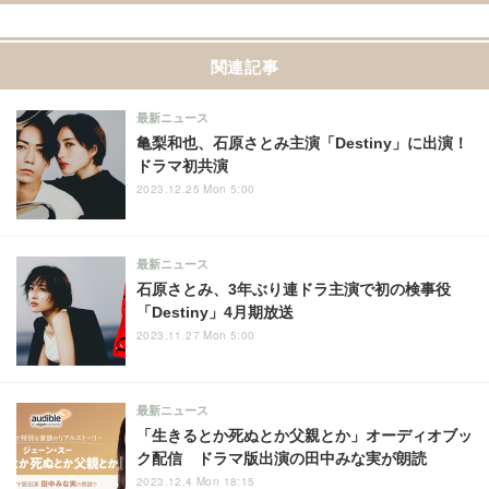
関連記事
最新ニュース
亀梨和也、石原さとみ主演「Destiny」に出演！
ドラマ初共演
2023.12.25 Mon 5:00
最新ニュース
石原さとみ、3年ぶり連ドラ主演で初の検事役
「Destiny」4月期放送
2023.11.27 Mon 5:00
最新ニュース
「生きるとか死ぬとか父親とか」オーディオブッ
ク配信 ドラマ版出演の田中みな実が朗読
2023.12.4 Mon 18:15