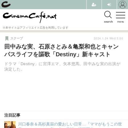
search
menu
※本サイトはアフィリエイト広告を利用しています
2024.1.24 Wed 5:00
スクープ
田中みな実、石原さとみ＆亀梨和也とキャン
パスライフを謳歌「Destiny」新キャスト
ドラマ「Destiny」に宮澤エマ、矢本悠馬、田中みな実の出演が
決定した。
注目記事
川口春奈＆高杉真宙の愛おしい日常…『ママがもうこの世