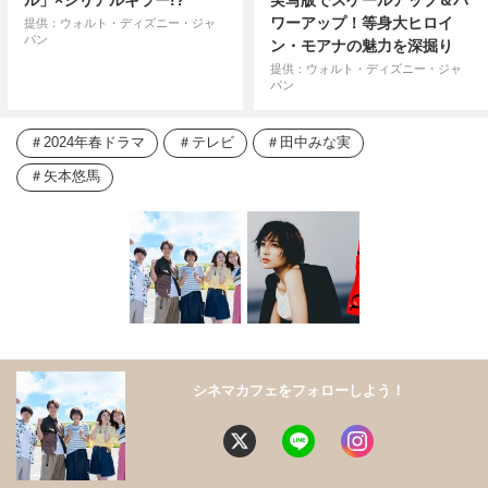
ル」×シリアルキラー!?
実写版でスケールアップ＆パ
ワーアップ！等身大ヒロイ
提供：ウォルト・ディズニー・ジャ
パン
ン・モアナの魅力を深掘り
提供：ウォルト・ディズニー・ジャ
パン
2024年春ドラマ
テレビ
田中みな実
矢本悠馬
シネマカフェをフォローしよう！