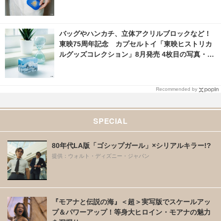
像 | cinemacafe.net
バッグやハンカチ、立体アクリルブロックなど！
東映75周年記念 カプセルトイ「東映ヒストリカ
ルグッズコレクション」8月発売 4枚目の写真・画
像 | cinemacafe.net
Recommended by
SPECIAL
80年代LA版「ゴシップガール」×シリアルキラー!?
提供：ウォルト・ディズニー・ジャパン
『モアナと伝説の海』＜超＞実写版でスケールアッ
プ＆パワーアップ！等身大ヒロイン・モアナの魅力