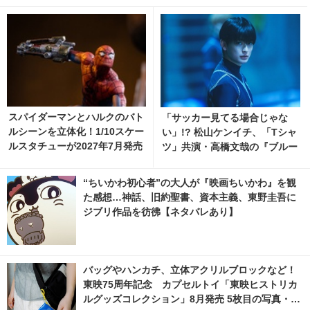
スパイダーマンとハルクのバト
「サッカー見てる場合じゃな
ルシーンを立体化！1/10スケー
い」!? 松山ケンイチ、「Tシャ
ルスタチューが2027年7月発売
ツ」共演・高橋文哉の『ブルー
へ 2枚目の写真・画像 | cinem
ロック』鑑賞報告に反響続々 2
acafe.net
枚目の写真・画像 | cinemacaf
“ちいかわ初心者”の大人が『映画ちいかわ』を観
e.net
た感想…神話、旧約聖書、資本主義、東野圭吾に
ジブリ作品を彷彿【ネタバレあり】
バッグやハンカチ、立体アクリルブロックなど！
東映75周年記念 カプセルトイ「東映ヒストリカ
ルグッズコレクション」8月発売 5枚目の写真・画