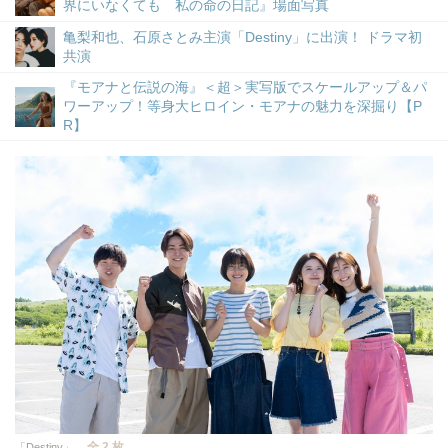
界にいなくても 私の命の日記』場面写真
亀梨和也、石原さとみ主演「Destiny」に出演！ ドラマ初
共演
『モアナと伝説の海』＜超＞実写版でスケールアップ＆パ
ワーアップ！等身大ヒロイン・モアナの魅力を深掘り【P
R】
全 2 枚
「Destiny」