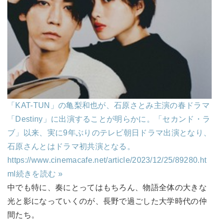
「KAT-TUN」の亀梨和也が、石原さとみ主演の春ドラマ
「Destiny」に出演することが明らかに。「セカンド・ラ
ブ」以来、実に9年ぶりのテレビ朝日ドラマ出演となり、
石原さんとはドラマ初共演となる。
https://www.cinemacafe.net/article/2023/12/25/89280.ht
ml
続きを読む »
中でも特に、奏にとってはもちろん、物語全体の大きな
光と影になっていくのが、長野で過ごした大学時代の仲
間たち。