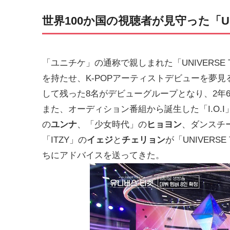
世界100か国の視聴者が見守った「UNIV
「ユニチケ」の通称で親しまれた「UNIVERSE 
を持たせ、K-POPアーティストデビューを夢
して残った8名がデビューグループとなり、2年
また、オーディション番組から誕生した「I.O.
の
ユンナ
、「少女時代」の
ヒョヨン
、ダンスチーム
「ITZY」の
イェジ
と
チェリョン
が「UNIVERS
ちにアドバイスを送ってきた。