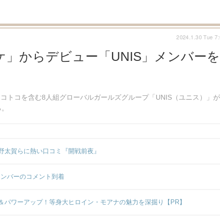
2024.1.30 Tue 7
」からデビュー「UNIS」メンバーを
ナナ＆コトコを含む8人組グローバルガールズグループ「UNIS（ユニス）」が
る。
野太賀らに熱い口コミ『開戦前夜』
メンバーのコメント到着
＆パワーアップ！等身大ヒロイン・モアナの魅力を深掘り【PR】