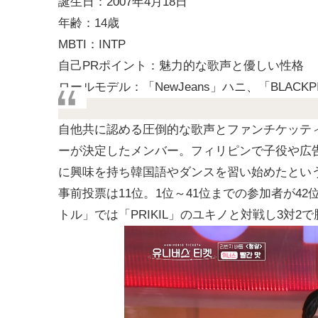
誕生日：2007年4月18日
年齢：14歳
MBTI：INTP
自己PRポイント：魅力的な歌声と優しい性格
ロールモデル：「NewJeans」ハニ、「BLACKP
自他共に認める圧倒的な歌声とファンチケッテ
ーが決定したメンバー。フィリピンで子役や広告
に興味を持ち韓国語やダンスを習い始めたとい
事前投票は11位。1位～41位までの参加者が4
トル」では「PRIKIL」のユキノと対戦し3対