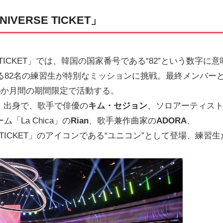
ERSE TICKET」
TICKET」では、韓国の国家番号である“82”という数字に意
見る82名の練習生が特別なミッションに挑戦。最終メンバー
6か月間の期間限定で活動する。
I」出身で、歌手で俳優の
キム・セジョン
、ソロアーティス
「La Chica」の
Rian
、歌手兼作曲家の
ADORA
、
E TICKET」のアイコンである“ユニコン”として登場、練習生