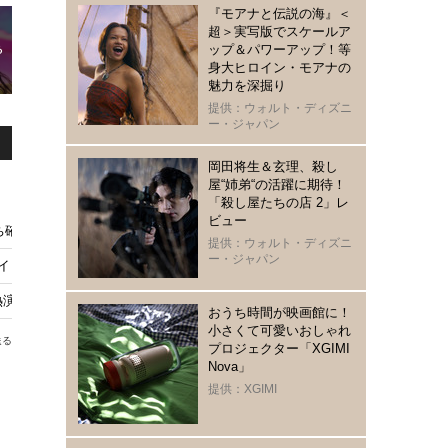
『モアナと伝説の海』＜
超＞実写版でスケールア
ップ＆パワーアップ！等
身大ヒロイン・モアナの
魅力を深掘り
提供：ウォルト・ディズニ
ー・ジャパン
岡田将生＆玄理、殺し
屋“姉弟“の活躍に期待！
「殺し屋たちの店 2」レ
ビュー
確定”人気ボーイズオーディション5選
提供：ウォルト・ディズニ
ー・ジャパン
ル誕生！イッキ見したいオーディション番組5作品
熱演の韓国ドラマ6選
おうち時間が映画館に！
小さくて可愛いおしゃれ
送る
プロジェクター「XGIMI
Nova」
提供：XGIMI