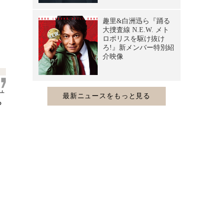
ュ
P
。