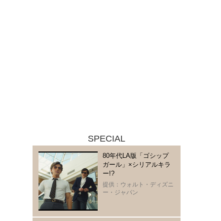
SPECIAL
80年代LA版「ゴシップ
ガール」×シリアルキラ
ー!?
提供：ウォルト・ディズニ
ー・ジャパン