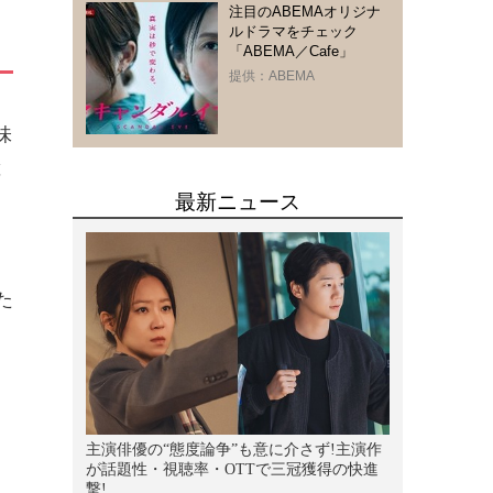
注目のABEMAオリジナ
ルドラマをチェック
「ABEMA／Cafe」
提供：ABEMA
味
と
ト
た