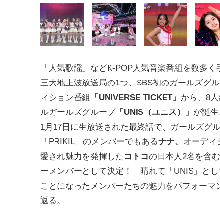
「人気歌謡」などK-POP人気音楽番組を数多く
三大地上波放送局の1つ、SBS初のガールズグ
ィション番組
「UNIVERSE TICKET」
から、8
ルガールズグループ
「UNIS（ユニス）」
が誕生
1月17日に生放送された最終話で、ガールズグ
「PRIKIL」のメンバーでもある
ナナ、
オーディ
愛され魅力を発揮した
コトコ
の日本人2名を含む
ーメンバーとして決定！ 晴れて「UNIS」と
ことになったメンバーたちの魅力をパフォーマ
返る。