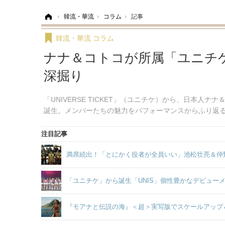
ホーム
›
韓流・華流
›
コラム
›
記事
韓流・華流
コラム
ナナ＆コトコが所属「ユニチケ
深掘り
「UNIVERSE TICKET」（ユニチケ）から、日本人
誕生。メンバーたちの魅力をパフォーマンスからふり返
注目記事
満席続出！「とにかく役者が全員いい」池松壮亮＆仲
「ユニチケ」から誕生「UNIS」個性豊かなデビュー
『モアナと伝説の海』＜超＞実写版でスケールアップ