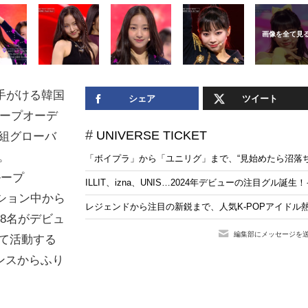
手がける韓国
シェア
ツイート
ループオーデ
UNIVERSE TICKET
人組グローバ
。
「ボイプラ」から「ユニリグ」まで、“見始めたら沼落ち
ループ
ILLIT、izna、UNIS…2024年デビューの注目グ
ション中から
レジェンドから注目の新鋭まで、人気K-POPアイドル
8名がデビュ
編集部にメッセージを
して活動する
ンスからふり