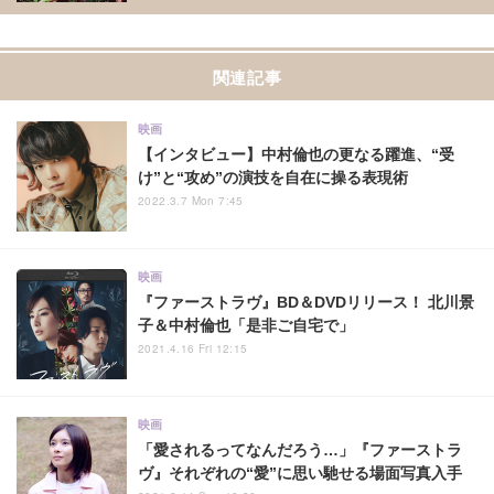
関連記事
映画
【インタビュー】中村倫也の更なる躍進、“受
け”と“攻め”の演技を自在に操る表現術
2022.3.7 Mon 7:45
映画
『ファーストラヴ』BD＆DVDリリース！ 北川景
子＆中村倫也「是非ご自宅で」
2021.4.16 Fri 12:15
映画
「愛されるってなんだろう…」『ファーストラ
ヴ』それぞれの“愛”に思い馳せる場面写真入手