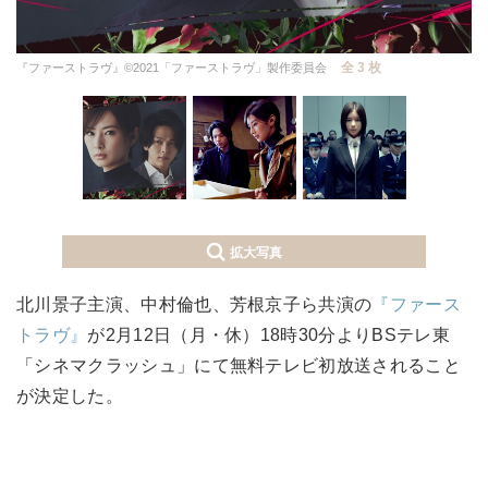
全 3 枚
『ファーストラヴ』©2021「ファーストラヴ」製作委員会
拡大写真
北川景子主演、中村倫也、芳根京子ら共演の
『ファース
トラヴ』
が2月12日（月・休）18時30分よりBSテレ東
「シネマクラッシュ」にて無料テレビ初放送されること
が決定した。