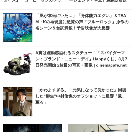
ダイス』『コーヒー＆シガレッ
ージェント・キム」最終話放送
ツ』bonjour recordsオフィシ
記念パーティーの裏側の映像解
ャルTシャツ発売 5枚目の写
禁 4枚目の写真・画像 | cinem
「凪が本当にいた…」「身体能力エグい」＆TEA
真・画像 | cinemacafe.net
acafe.net
M・Kの再現度に絶賛の声『ブルーロック』原作の
名シーン＆台詞満載！予告映像が大反響
A賞は躍動感溢れるスタチュー！『スパイダーマ
ン：ブランド・ニュー・デイ』Happyくじ、8月7
日発売開始 2枚目の写真・画像 | cinemacafe.net
「かわよすぎる」「元気になって良かった」回復
した“柳生”中村倫也のオフショットに反響「風、
薫る」