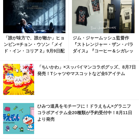
「誰が味方で、誰が敵か」ヒョ
ジム・ジャームッシュ監督作
ンビン×チョン・ウソン「メイ
『ストレンジャー・ザン・パラ
ド・イン・コリア 2」9月9日配
ダイス』『コーヒー＆シガレッ
信開始
ツ』bonjour recordsオフィシ
ャルTシャツ発売
「ちいかわ」×スッパイマンコラボグッズ、8月7日
発売！Tシャツやマスコットなど全5アイテム
ひみつ道具をモチーフに！ドラえもん×グラニフ
コラボアイテム全20種類が予約受付中！8月11日
より発売