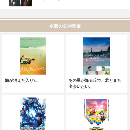
今週の公開映画
鯨が消えた入り江
あの星が降る丘で、君とまた
出会いたい。