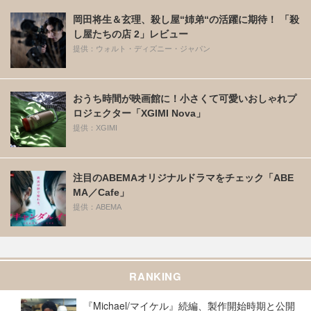
岡田将生＆玄理、殺し屋“姉弟“の活躍に期待！ 「殺
し屋たちの店 2」レビュー
提供：ウォルト・ディズニー・ジャパン
おうち時間が映画館に！小さくて可愛いおしゃれプ
ロジェクター「XGIMI Nova」
提供：XGIMI
注目のABEMAオリジナルドラマをチェック「ABE
MA／Cafe」
提供：ABEMA
RANKING
『Michael/マイケル』続編、製作開始時期と公開