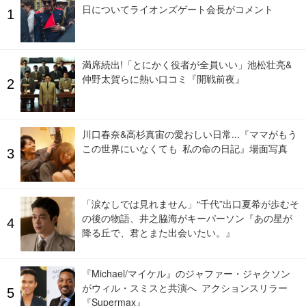
日についてライオンズゲート会長がコメント
満席続出!「とにかく役者が全員いい」池松壮亮&
仲野太賀らに熱い口コミ『開戦前夜』
川口春奈&高杉真宙の愛おしい日常...『ママがもう
この世界にいなくても 私の命の日記』場面写真
「涙なしでは見れません」“千代”出口夏希が歩むそ
の後の物語、井之脇海がキーパーソン『あの星が
降る丘で、君とまた出会いたい。』
『Michael/マイケル』のジャファー・ジャクソン
がウィル・スミスと共演へ アクションスリラー
『Supermax』