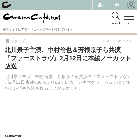
search
menu
※本サイトはアフィリエイト広告を利用しています
2024.2.6 Tue 12:00
スクープ
北川景子主演、中村倫也＆芳根京子ら共演
『ファーストラヴ』2月12日に本編ノーカット
放送
北川景子主演、中村倫也、芳根京子ら共演の『ファーストラヴ』
が2月12日夜6時30分よりBSテレ東「シネマクラッシュ」にて無
料テレビ初放送されることが決定した。