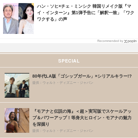
ハン・ソヒ×チェ・ミンシク 韓国リメイク版『マ
イ・インターン』第1弾予告に「解釈一致」「ワク
ワクする」の声
Recommended by
SPECIAL
80年代LA版「ゴシップガール」×シリアルキラー!?
提供：ウォルト・ディズニー・ジャパン
『モアナと伝説の海』＜超＞実写版でスケールアッ
プ＆パワーアップ！等身大ヒロイン・モアナの魅力
を深掘り
提供：ウォルト・ディズニー・ジャパン