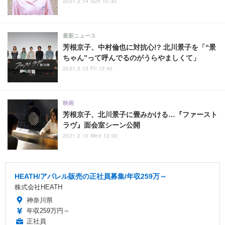
2021.2.14 Sun 10:30
最新ニュース
芳根京子、中村倫也に対抗心!? 北川景子を「“景
ちゃん”って呼んでるのがうらやましくて」
2021.2.12 Fri 13:40
映画
芳根京子、北川景子に畳みかける…『ファースト
ラヴ』面会室シーン公開
2021.2.10 Wed 12:00
HEATH/アパレル販売の正社員募集/年収259万～
株式会社HEATH
神奈川県
年収259万円～
正社員