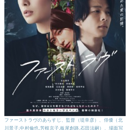
ファーストラヴのあらすじ、監督（堤幸彦）、俳優（北
川景子,中村倫也,芳根京子,板尾創路,石田法嗣）、場面写