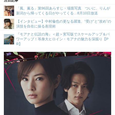
注目記事
「風、薫る」第96回あらすじ・場面写真 ついに、りんが
新潟から帰ってくる日がやってくる…8月10日放送
【インタビュー】中村倫也の更なる躍進、“受け”と“攻め”の
演技を自在に操る表現術
『モアナと伝説の海』＜超＞実写版でスケールアップ＆パ
ワーアップ！等身大ヒロイン・モアナの魅力を深掘り【P
R】