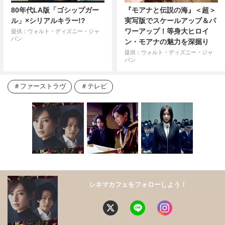
80年代LA版「ゴシップガー
『モアナと伝説の海』＜超＞
ル」×シリアルキラー!?
実写版でスケールアップ＆パ
ワーアップ！等身大ヒロイ
提供：ウォルト・ディズニー・ジャ
パン
ン・モアナの魅力を深掘り
提供：ウォルト・ディズニー・ジャ
パン
ファーストラヴ
テレビ
シネマカフェをフォローしよう！