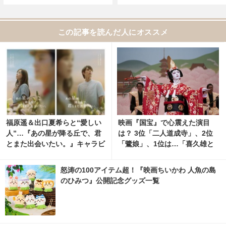
この記事を読んだ人にオススメ
福原遥＆出口夏希らと“愛しい
映画『国宝』で心震えた演目
人”…『あの星が降る丘で、君
は？ 3位「二人道成寺」、2位
とまた出会いたい。』キャラビ
「鷺娘」、1位は…「喜久雄と
ジュアル
俊介の人生そのものが投影され
ているよう」
怒涛の100アイテム超！『映画ちいかわ 人魚の島
のひみつ』公開記念グッズ一覧