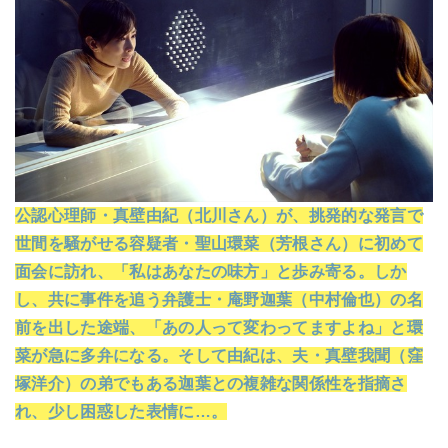
公認心理師・真壁由紀（北川さん）が、挑発的な発言で
世間を騒がせる容疑者・聖山環菜（芳根さん）に初めて
面会に訪れ、「私はあなたの味方」と歩み寄る。しか
し、共に事件を追う弁護士・庵野迦葉（中村倫也）の名
前を出した途端、「あの人って変わってますよね」と環
菜が急に多弁になる。そして由紀は、夫・真壁我聞（窪
塚洋介）の弟でもある迦葉との複雑な関係性を指摘さ
れ、少し困惑した表情に…。