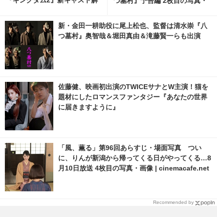
『キングダム2』新キャスト解
つ墓村』予告編 2枚目の写真・
禁
画像 | cinemacafe.net
新・金田一耕助役に尾上松也、監督は清水崇『八
つ墓村』奥智哉＆堀田真由＆滝藤賢一らも出演
佐藤健、映画初出演のTWICEサナとW主演！猫を
題材にしたロマンスファンタジー『あなたの世界
に届きますように』
「風、薫る」第96回あらすじ・場面写真 つい
に、りんが新潟から帰ってくる日がやってくる…8
月10日放送 4枚目の写真・画像 | cinemacafe.net
Recommended by