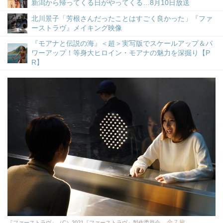
新潟から帰ってくる日がやってくる…8月10日放送
北川景子「芳根さんだったことはすごく良かった」『ファ
ーストラヴ』メイキング映像
『モアナと伝説の海』＜超＞実写版でスケールアップ＆パ
ワーアップ！等身大ヒロイン・モアナの魅力を深掘り【P
R】
全 7 枚
『ファーストラヴ』（C）2021『ファーストラヴ』製作委員会