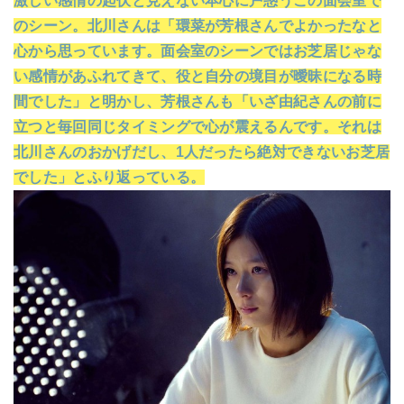
激しい感情の起伏と見えない本心に戸惑うこの面会室で
のシーン。北川さんは「環菜が芳根さんでよかったなと
心から思っています。面会室のシーンではお芝居じゃな
い感情があふれてきて、役と自分の境目が曖昧になる時
間でした」と明かし、芳根さんも「いざ由紀さんの前に
立つと毎回同じタイミングで心が震えるんです。それは
北川さんのおかげだし、1人だったら絶対できないお芝居
でした」とふり返っている。