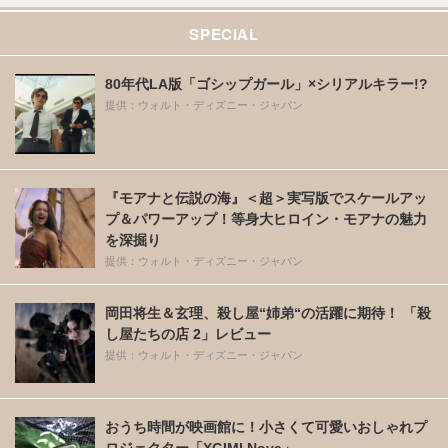
SPECIAL
80年代LA版「ゴシップガール」×シリアルキラー!?
提供：ウォルト・ディズニー・ジャパン
『モアナと伝説の海』＜超＞実写版でスケールアッ
プ＆パワーアップ！等身大ヒロイン・モアナの魅力
を深掘り
提供：ウォルト・ディズニー・ジャパン
岡田将生＆玄理、殺し屋“姉弟“の活躍に期待！ 「殺
し屋たちの店 2」レビュー
提供：ウォルト・ディズニー・ジャパン
おうち時間が映画館に！小さくて可愛いおしゃれプ
ロジェクター「XGIMI Nova」