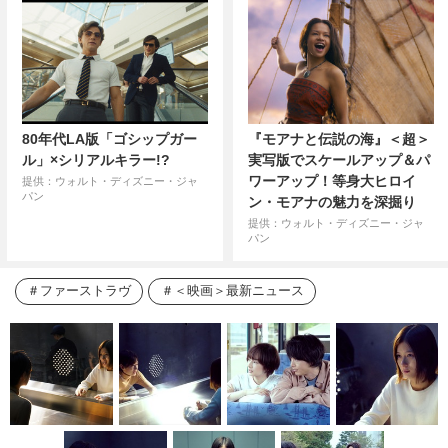
80年代LA版「ゴシップガー
『モアナと伝説の海』＜超＞
ル」×シリアルキラー!?
実写版でスケールアップ＆パ
ワーアップ！等身大ヒロイ
提供：ウォルト・ディズニー・ジャ
パン
ン・モアナの魅力を深掘り
提供：ウォルト・ディズニー・ジャ
パン
ファーストラヴ
＜映画＞最新ニュース