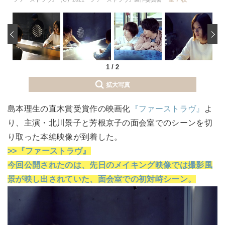
‹
1
/
2
拡大写真
島本理生の直木賞受賞作の映画化
『ファーストラヴ』
よ
り、主演・北川景子と芳根京子の面会室でのシーンを切
り取った本編映像が到着した。
>>『ファーストラヴ』
今回公開されたのは、先日のメイキング映像では撮影風
景が映し出されていた、面会室での初対峙シーン。