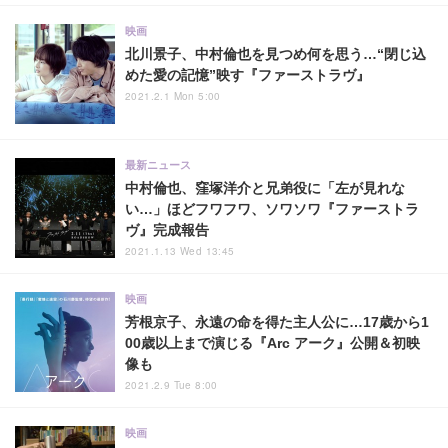
映画
北川景子、中村倫也を見つめ何を思う…“閉じ込
めた愛の記憶”映す『ファーストラヴ』
2021.2.1 Mon 5:00
最新ニュース
中村倫也、窪塚洋介と兄弟役に「左が見れな
い…」ほどフワフワ、ソワソワ『ファーストラ
ヴ』完成報告
2021.1.13 Wed 13:45
映画
芳根京子、永遠の命を得た主人公に…17歳から1
00歳以上まで演じる『Arc アーク』公開＆初映
像も
2021.2.9 Tue 8:00
映画