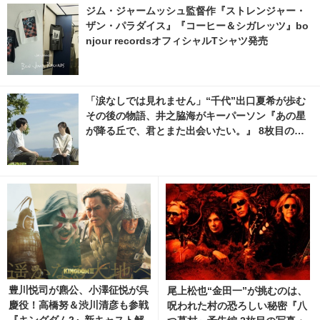
ジム・ジャームッシュ監督作『ストレンジャー・
ザン・パラダイス』『コーヒー＆シガレッツ』bo
njour recordsオフィシャルTシャツ発売
「涙なしでは見れません」“千代”出口夏希が歩む
その後の物語、井之脇海がキーパーソン『あの星
が降る丘で、君とまた出会いたい。』 8枚目の写
真・画像 | cinemacafe.net
豊川悦司が麃公、小澤征悦が呉
尾上松也“金田一”が挑むのは、
慶役！高橋努＆渋川清彦も参戦
呪われた村の恐ろしい秘密『八