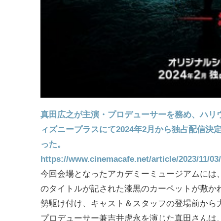
真田広之が主演・プロデューサーを務め、ハリウ
ィズニープラスにて2024年2月から独占配信
った。
https://www.cinemacafe.net/article/2023/11/03
今回会場となったアカデミーミュージアムには
のタイトルが記された漆黒のカーペットが敷か
勢駆け付け、キャスト＆スタッフの登場前から
プロデューサー兼吉井虎永を演じた真田さんは