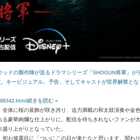
ッドの製作陣が送るドラマシリーズ「SHOGUN将軍」が
決定。キービジュアル、予告、そしてキャストが世界解禁とな
/88342.html
続きを読む »
、全体に桜の装飾が咲き誇り、迫力満載の和太鼓演奏や金
れる豪華絢爛な仕上がりに。配信を待ちきれないファンが
大盛り上がりとなっていた。
、初お披露目に「ついにこの日が来たなと思います。関わ