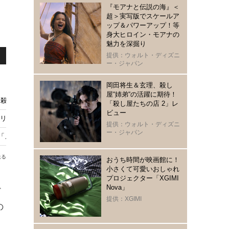
『モアナと伝説の海』＜
超＞実写版でスケールア
ップ＆パワーアップ！等
身大ヒロイン・モアナの
魅力を深掘り
提供：ウォルト・ディズニ
ー・ジャパン
岡田将生＆玄理、殺し
屋“姉弟“の活躍に期待！
殺し屋たちの店 2」 イ・ドンウクらと撮影秘話明かす
「殺し屋たちの店 2」レ
ビュー
シリアルキラー!? ライアン・マーフィー製作総指揮「いくつもの鋭い破片」1
提供：ウォルト・ディズニ
ー・ジャパン
メイド・イン・コリア 2」9月9日配信開始
送る
おうち時間が映画館に！
小さくて可愛いおしゃれ
プロジェクター「XGIMI
Nova」
ど
提供：XGIMI
の