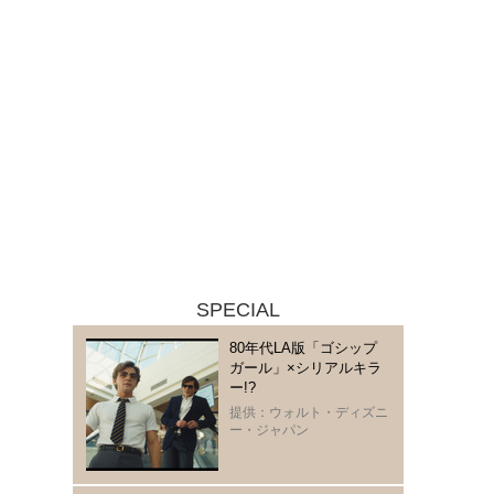
SPECIAL
80年代LA版「ゴシップ
ガール」×シリアルキラ
ー!?
提供：ウォルト・ディズニ
ー・ジャパン