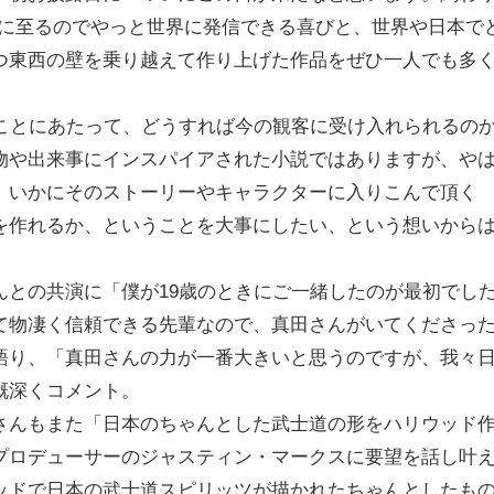
日に至るのでやっと世界に発信できる喜びと、世界や日本で
つ東西の壁を乗り越えて作り上げた作品をぜひ一人でも多
ることにあたって、どうすれば今の観客に受け入れられるの
物や出来事にインスパイアされた小説ではありますが、や
、いかにそのストーリーやキャラクターに入りこんで頂く
を作れるか、ということを大事にしたい、という想いから
んとの共演に「僕が19歳のときにご一緒したのが最初でし
て物凄く信頼できる先輩なので、真田さんがいてくださっ
語り、「真田さんの力が一番大きいと思うのですが、我々
慨深くコメント。
さんもまた「日本のちゃんとした武士道の形をハリウッド
プロデューサーのジャスティン・マークスに要望を話し叶
ッドで日本の武士道スピリッツが描かれたちゃんとしたも