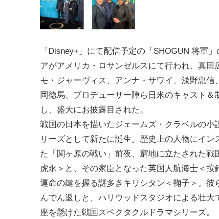
「Disney+」にて配信予定の「SHOGUN 将軍
アがアメリカ・ロサンゼルスにて行われ、真田
モ・ジャーヴィス、アンナ・サワイ、浅野忠信
岡徳馬、プロデューサー陣ら日米のキャスト＆
し、盛大にお披露目された。
戦国の日本を描いたジェームズ・クラベルの小
リーズとして新たに誕生。歴史上の人物にイン
た「関ヶ原の戦い」前夜、窮地に立たされた戦
虎永＞と、その家臣となった英国人航海士＜按
運命の鍵を握る謎多きキリシタン＜鞠子＞。彼
んでん返しと、ハリウッドスタジオによる壮大で
座を懸けた戦国スペクタクルドラマシリーズ。