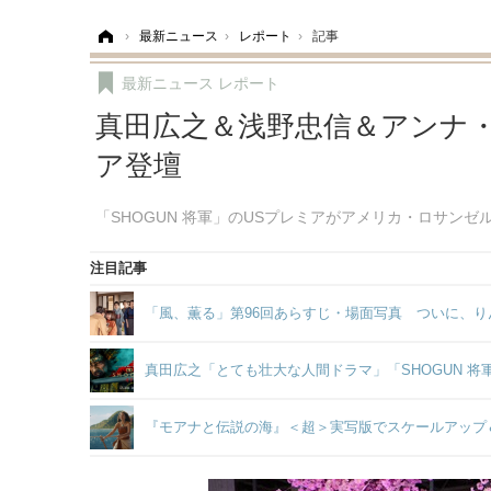
ホーム
›
最新ニュース
›
レポート
›
記事
最新ニュース
レポート
真田広之＆浅野忠信＆アンナ・サ
ア登壇
「SHOGUN 将軍」のUSプレミアがアメリカ・ロサンゼ
注目記事
「風、薫る」第96回あらすじ・場面写真 ついに、り
真田広之「とても壮大な人間ドラマ」「SHOGUN 
『モアナと伝説の海』＜超＞実写版でスケールアップ