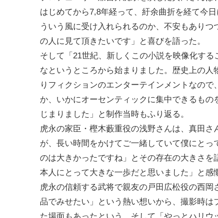
はじめてから7,8年経って、紆余曲折を経て今
ういう風に受け入れられるのか、不安もありつ
の人に見て頂きたいです」と喜びを語った。
そして「21世紀、新しくこの小説を映像化す
なというところから始まりました。歴史上の人
りフィクションのエンターテインメントなので
か、いかにオーセンティックに集中できるもの
じまりました」と制作当時もふり返る。
虎永の家臣・樫木藪重役の浅野さんは、真田さ
が、長い時間をかけてご一緒していて僕にとっ
のは大きかったですね」とその存在の大きさを
本人にとって大きな一歩だと思いました」と感
虎永の信頼する武将で親友の戸田広松役の西岡
品でみせたい」という熱い想いから、撮影時は
た場面もあったという。そして「やっとハリウ