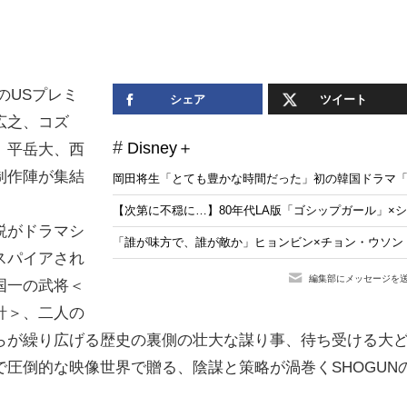
」のUSプレミ
シェア
ツイート
広之、コズ
Disney＋
、平岳大、西
制作陣が集結
岡田将生「とても豊かな時間だった」初の韓国ドラマ「
【次第に不穏に…】80年代LA版「ゴシップガール」×
説がドラマシ
「誰が味方で、誰が敵か」ヒョンビン×チョン・ウソン「
スパイアされ
編集部にメッセージを
国一の武将＜
針＞、二人の
らが繰り広げる歴史の裏側の壮大な謀り事、待ち受ける大
圧倒的な映像世界で贈る、陰謀と策略が渦巻くSHOGUN