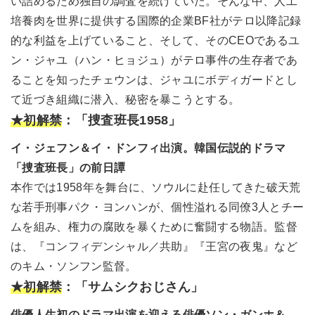
い詰めるため独自の調査を続けていた。そんな中、人工
培養肉を世界に提供する国際的企業BF社がテロ以降記録
的な利益を上げていること、そして、そのCEOであるユ
ン・ジャユ（ハン・ヒョジュ）がテロ事件の生存者であ
ることを知ったチェウンは、ジャユにボディガードとし
て近づき組織に潜入、秘密を暴こうとする。
★初解禁
：「捜査班長1958」
イ・ジェフン＆イ・ドンフィ出演。韓国伝説的ドラマ
「捜査班長」の前日譚
本作では1958年を舞台に、ソウルに赴任してきた破天荒
な若手刑事パク・ヨンハンが、個性溢れる同僚3人とチー
ムを組み、権力の腐敗を暴くために奮闘する物語。監督
は、『コンフィデンシャル／共助』『王宮の夜鬼』など
のキム・ソンフン監督。
★初解禁
：「サムシクおじさん」
俳優人生初のドラマ出演を迎える俳優ソン・ガンホ＆