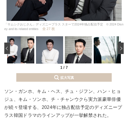
「サムシクおじさん」ディズニープラス スターで2024年独占配信予定 © 2024 Disn
全 27 枚
ey and its related entities
‹
1
/
7
拡大写真
ソン・ガンホ、キム・ヘス、チュ・ジフン、ハン・ヒョ
ジュ、キム・ソンホ、チ・チャンウクら実力派豪華俳優
が続々登場する、2024年に独占配信予定のディズニープ
ラス韓国ドラマのラインアップが一挙解禁された。