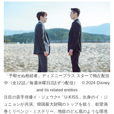
「予期せぬ相続者」ディズニープラス スターで独占配信
中（全12話／毎週水曜日2話ずつ配信） © 2024 Disney
and its related entities
注目の若手俳優イ・ジェウク×「U-KISS」出身のイ・ジ
ュニョンが共演。韓国最大財閥のトップを狙う、欲望渦
巻くリベンジ・ミステリー。地獄のどん底のような環境