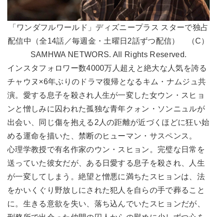
「ワンダフルワールド」ディズニープラス スターで独占
配信中（全14話／毎週金・土曜日2話ずつ配信） （C）
SAMHWA NETWORS. All Rights Reserved.
インスタフォロワー数4000万人超えと絶大な人気を誇る
チャウヌ×6年ぶりのドラマ復帰となるキム・ナムジュ共
演。愛する息子を殺され人生が一変した女ウン・スヒョ
ンと憎しみに囚われた孤独な青年クォン・ソンニュルが
出会い、同じ傷を抱える2人の距離が近づくほどに狂い始
める運命を描いた、禁断のヒューマン・サスペンス。
心理学教授で有名作家のウン・スヒョン。完璧な日常を
送っていた彼女だが、ある日愛する息子を殺され、人生
が一変してしまう。絶望と憎悪に満ちたスヒョンは、法
をかいくぐり野放しにされた犯人を自らの手で葬ること
に。生きる意欲を失い、落ち込んでいたスヒョンだが、