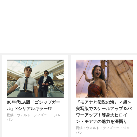
80年代LA版「ゴシップガー
『モアナと伝説の海』＜超＞
ル」×シリアルキラー!?
実写版でスケールアップ＆パ
ワーアップ！等身大ヒロイ
提供：ウォルト・ディズニー・ジャ
パン
ン・モアナの魅力を深掘り
提供：ウォルト・ディズニー・ジャ
パン