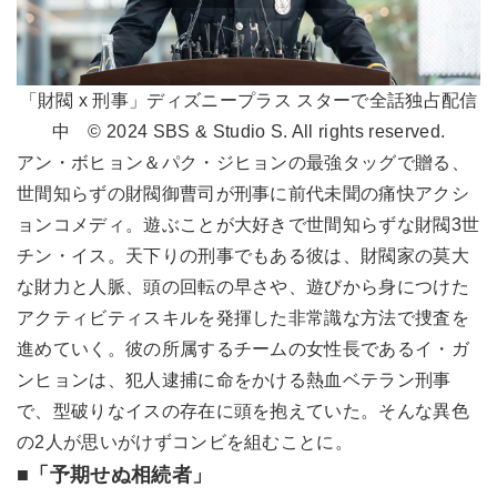
「財閥 x 刑事」ディズニープラス スターで全話独占配信
中 © 2024 SBS & Studio S. All rights reserved.
アン・ボヒョン＆パク・ジヒョンの最強タッグで贈る、
世間知らずの財閥御曹司が刑事に前代未聞の痛快アクシ
ョンコメディ。遊ぶことが大好きで世間知らずな財閥3世
チン・イス。天下りの刑事でもある彼は、財閥家の莫大
な財力と人脈、頭の回転の早さや、遊びから身につけた
アクティビティスキルを発揮した非常識な方法で捜査を
進めていく。彼の所属するチームの女性長であるイ・ガ
ンヒョンは、犯人逮捕に命をかける熱血ベテラン刑事
で、型破りなイスの存在に頭を抱えていた。そんな異色
の2人が思いがけずコンビを組むことに。
■「予期せぬ相続者」