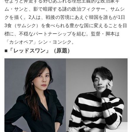
せようと奔走する野心あふれる理想主義的な政治家キ
ム・サンと、影で暗躍する謎の政治フィクサー、サムシ
クを描く。2人は、戦後の苦境にあえぐ韓国を誰もが1日
3食（サムシク）を食べられる豊かな国に変えることを目
標に、不穏なパートナーシップを組む。監督・脚本は
「カシオペア」シン・ヨンシク。
■「レッドスワン」（原題）