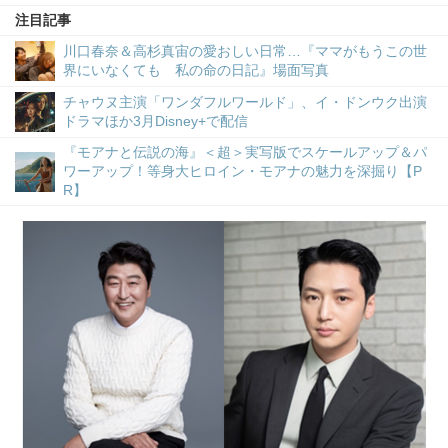
注目記事
川口春奈＆高杉真宙の愛おしい日常…『ママがもうこの世
界にいなくても 私の命の日記』場面写真
チャウヌ主演「ワンダフルワールド」、イ・ドンウク出演
ドラマほか3月Disney+で配信
『モアナと伝説の海』＜超＞実写版でスケールアップ＆パ
ワーアップ！等身大ヒロイン・モアナの魅力を深掘り【P
R】