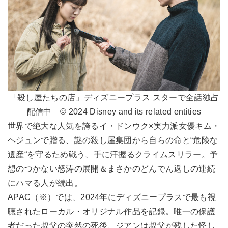
「殺し屋たちの店」ディズニープラス スターで全話独占
配信中 © 2024 Disney and its related entities
世界で絶大な人気を誇るイ・ドンウク×実力派女優キム・
ヘジュンで贈る、謎の殺し屋集団から自らの命と“危険な
遺産“を守るため戦う、手に汗握るクライムスリラー。予
想のつかない怒涛の展開＆まさかのどんでん返しの連続
にハマる人が続出。
APAC（※）では、2024年にディズニープラスで最も視
聴されたローカル・オリジナル作品を記録。唯一の保護
者だった叔父の突然の死後、ジアンは叔父が残した怪し