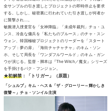
全サンプルの引き渡しとプロジェクトの即時停止を要求
する。しかし、秘密裏に行われていた引き渡しが何者か
に襲撃され…。
敏腕潜入捜査官を「女神降臨」「未成年裁判」チョ・ユ
ンス、冷血な傭兵を「私たちのブルース」のチャ・スン
ウォン、韓国極秘プロジェクトのリーダーを「スタート
アップ：夢の扉」「海街チャチャチャ」のキム・ソン
ホ、そして局長を「ワンダフルワールド」のキム・ガン
ウが演じる。監督・脚本は『The Witch／魔女』シリーズ
を手掛けるパク・フンジョン。
★初解禁
：「トリガー」（原題）
「シュルプ」キム・ヘス＆「ザ・グローリー～輝かしき
復讐～」チョ・ソンイル主演