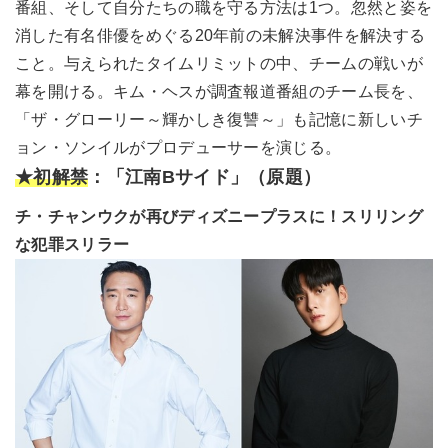
番組、そして自分たちの職を守る方法は1つ。忽然と姿を
消した有名俳優をめぐる20年前の未解決事件を解決する
こと。与えられたタイムリミットの中、チームの戦いが
幕を開ける。キム・ヘスが調査報道番組のチーム長を、
「ザ・グローリー～輝かしき復讐～」も記憶に新しいチ
ョン・ソンイルがプロデューサーを演じる。
★初解禁
：「江南Bサイド」（原題）
チ・チャンウクが再びディズニープラスに！スリリング
な犯罪スリラー