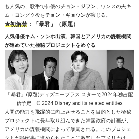
も人気の、歌手で俳優の
チョン・ジフン
、ワンスの夫キ
ム・ヨングク役を
チョン・ギョウン
が演じる。
★初解禁
：「暴君」（原題）
人気俳優キム・ソンホ出演、韓国とアメリカの諜報機関
が進めていた極秘プロジェクトをめぐる
「暴君」(原題)ディズニープラス スターで2024年独占配
信予定 © 2024 Disney and its related entities
人間の能力を飛躍的に向上させることを目的とした極秘
プロジェクトに長年取り組んできた韓国政府の計画が、
アメリカの諜報機関によって暴露される。このプロジェ
クトが秘密裏に進められたことに激怒したアメリカは、