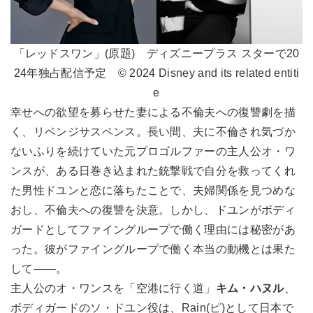
「レッドスワン」(原題) ディズニープラス スターで20
24年独占配信予定 © 2024 Disney and its related entiti
e
幸せへの欲望を募らせた妻による不倫夫への復讐劇を描
く、リベンジサスペンス。長い間、夫に不倫され気づか
ないふりを続けていた元プロゴルファーの主人公オ・ワ
ンスが、ある日巻き込まれた銃撃戦で自分を救ってくれ
た男性ドユンと恋に落ちたことで、夫婦関係を見つめな
おし、不倫夫への復讐を決意。しかし、ドユンがボディ
ガードとしてファイングループで働く理由には秘密があ
った。彼がファイングループで働く本当の動機とは果た
して――。
主人公のオ・ワンスを「空港に行く道」
キム・ハヌル
、
ボディガードのソ・ドユン役は、Rain(ピ)として日本で