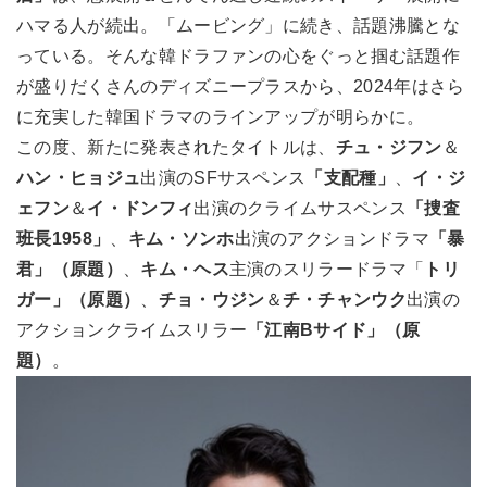
ハマる人が続出。「ムービング」に続き、話題沸騰とな
っている。そんな韓ドラファンの心をぐっと掴む話題作
が盛りだくさんのディズニープラスから、2024年はさら
に充実した韓国ドラマのラインアップが明らかに。
この度、新たに発表されたタイトルは、
チュ・ジフン
＆
ハン・ヒョジュ
出演のSFサスペンス
「支配種」
、
イ・ジ
ェフン
＆
イ・ドンフィ
出演のクライムサスペンス
「捜査
班長1958」
、
キム・ソンホ
出演のアクションドラマ
「暴
君」（原題）
、
キム・ヘス
主演のスリラードラマ「
トリ
ガー」（原題）
、
チョ・ウジン
＆
チ・チャンウク
出演の
アクションクライムスリラー
「江南Bサイド」（原
題）
。