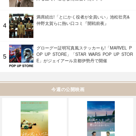
満席続出!「とにかく役者が全員いい」池松壮亮&
仲野太賀らに熱い口コミ『開戦前夜』
グローグー証明写真風ステッカーも!「MARVEL P
OP UP STORE」「STAR WARS POP UP STOR
E」がジェイアール京都伊勢丹で開催
今週の公開映画