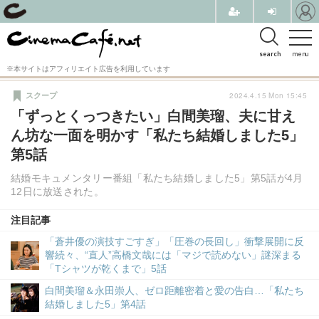
search
menu
※本サイトはアフィリエイト広告を利用しています
2024.4.15 Mon 15:45
スクープ
「ずっとくっつきたい」白間美瑠、夫に甘え
ん坊な一面を明かす「私たち結婚しました5」
第5話
結婚モキュメンタリー番組「私たち結婚しました5」第5話が4月
12日に放送された。
注目記事
「蒼井優の演技すごすぎ」「圧巻の長回し」衝撃展開に反
響続々、“直人”高橋文哉には「マジで読めない」謎深まる
「Tシャツが乾くまで」5話
白間美瑠＆永田崇人、ゼロ距離密着と愛の告白…「私たち
結婚しました5」第4話