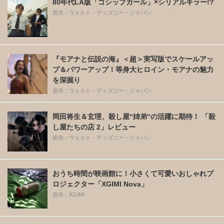
80年代LA版「ゴシップガール」×シリアルキラー!?
提供：ウォルト・ディズニー・ジャパン
『モアナと伝説の海』＜超＞実写版でスケールアッ
プ＆パワーアップ！等身大ヒロイン・モアナの魅力
を深掘り
提供：ウォルト・ディズニー・ジャパン
岡田将生＆玄理、殺し屋“姉弟“の活躍に期待！ 「殺
し屋たちの店 2」レビュー
提供：ウォルト・ディズニー・ジャパン
おうち時間が映画館に！小さくて可愛いおしゃれプ
ロジェクター「XGIMI Nova」
提供：XGIMI