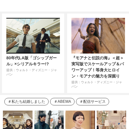
80年代LA版「ゴシップガー
『モアナと伝説の海』＜超＞
ル」×シリアルキラー!?
実写版でスケールアップ＆パ
ワーアップ！等身大ヒロイ
提供：ウォルト・ディズニー・ジャ
パン
ン・モアナの魅力を深掘り
提供：ウォルト・ディズニー・ジャ
パン
私たち結婚しました
ABEMA
配信サービス