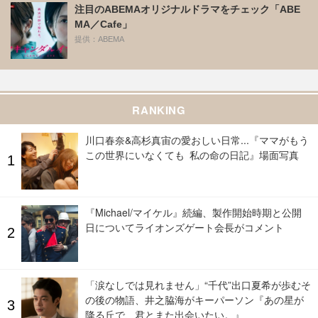
注目のABEMAオリジナルドラマをチェック「ABE
MA／Cafe」
提供：ABEMA
RANKING
川口春奈&高杉真宙の愛おしい日常...『ママがもう
この世界にいなくても 私の命の日記』場面写真
『Michael/マイケル』続編、製作開始時期と公開
日についてライオンズゲート会長がコメント
「涙なしでは見れません」“千代”出口夏希が歩むそ
の後の物語、井之脇海がキーパーソン『あの星が
降る丘で、君とまた出会いたい。』