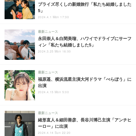
プライズ尽くしの新婚旅行「私たち結婚しました
5」
2024.4.1 Mon 17:30
最新ニュース
永田崇人＆白間美瑠、ハワイでドライブにサーフ
ィン「私たち結婚しました5」
2024.3.25 Mon 16:00
最新ニュース
福原遥、横浜流星主演大河ドラマ「べらぼう」に
出演
2024.4.15 Mon 5:00
最新ニュース
緒形直人＆細田善彦、長谷川博己主演「アンチヒ
ーロー」に出演
2024.4.14 Sun 22:20