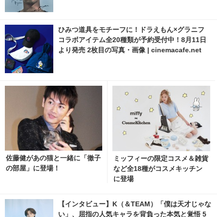
ひみつ道具をモチーフに！ドラえもん×グラニフ
コラボアイテム全20種類が予約受付中！8月11日
より発売 2枚目の写真・画像 | cinemacafe.net
佐藤健があの猫と一緒に「徹子
ミッフィーの限定コスメ＆雑貨
の部屋」に登場！
など全18種がコスメキッチン
に登場
【インタビュー】K（＆TEAM）「僕は天才じゃな
い」、屈指の人気キャラを背負った本気と覚悟 5