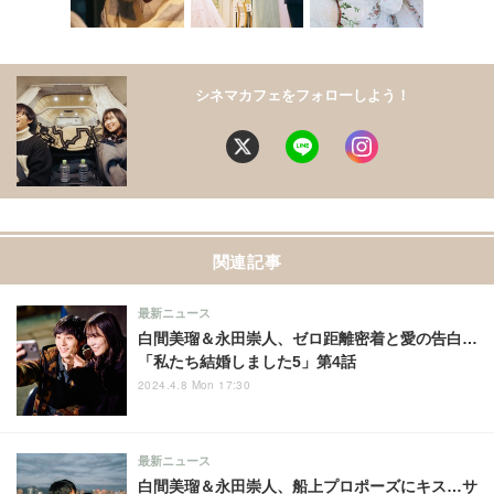
シネマカフェをフォローしよう！
関連記事
最新ニュース
白間美瑠＆永田崇人、ゼロ距離密着と愛の告白…
「私たち結婚しました5」第4話
2024.4.8 Mon 17:30
最新ニュース
白間美瑠＆永田崇人、船上プロポーズにキス…サ