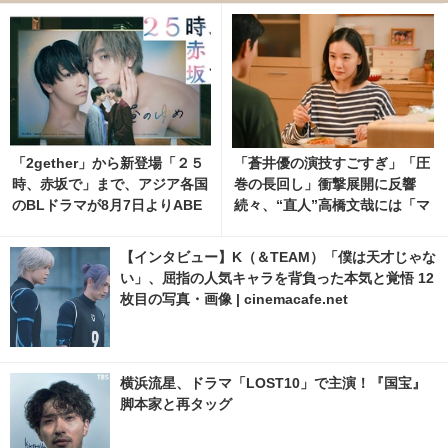
「2gether」から新登場「２５
「蒼井優の演技すごすぎ」「圧
時、赤坂で」まで、アジア各国
巻の長回し」衝撃展開に反響
のBLドラマが8月7日よりABE
続々、“直人”高橋文哉には「マ
MAで無料配信
ジで読めない」謎深まる「Tシ
ャツが乾くまで」5話
【インタビュー】K（＆TEAM）「僕は天才じゃな
い」、屈指の人気キャラを背負った本気と覚悟 12
枚目の写真・画像 | cinemacafe.net
横浜流星、ドラマ「LOST10」で主演！『国宝』
脚本家と再タッグ