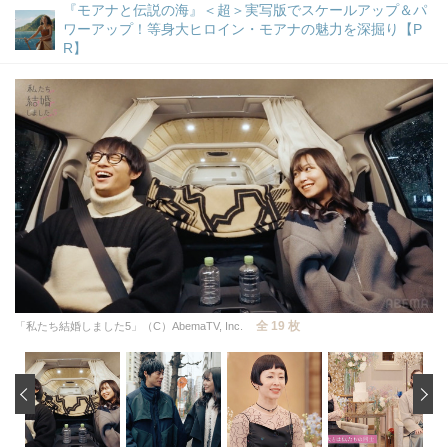
『モアナと伝説の海』＜超＞実写版でスケールアップ＆パ
ワーアップ！等身大ヒロイン・モアナの魅力を深掘り【P
R】
全 19 枚
「私たち結婚しました5」（C）AbemaTV, Inc.
‹