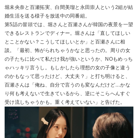
堀未央奈と百瀬拓実、白間美瑠と永田崇人という2組が結
婚生活を送る様子を放送中の同番組。
第5話の冒頭では、堀さんと百瀬さんが韓国の夜景を一望
できるレストランでディナー。堀さんは「直してほしい
とことかない？こうしてほしいとか」と百瀬さんに相
談。「最初、怖がられちゃうかなと思ったの。周りの女
の子たちに比べて私だけ我が強いというか、NOもめっち
ゃハッキリ言うし。もしかしたら理想の女の子像と違う
のかもなって思ったけど、大丈夫？」と打ち明けると、
百瀬さんは「俺ね、自分で言うのも変なんだけど…かな
り何も考えないで生きているから、逆にそこらへんすぐ
受け流しちゃうかも。重く考えていない」と告げた。