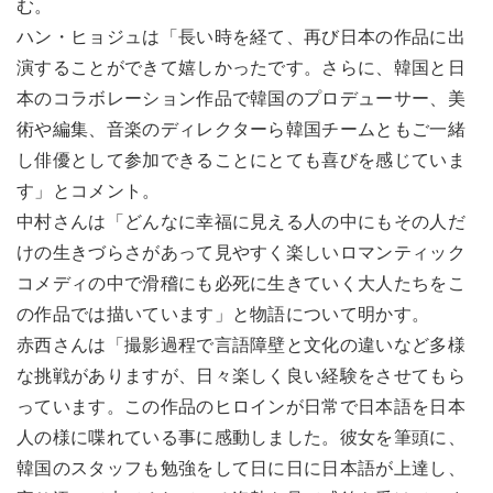
む。
ハン・ヒョジュは「長い時を経て、再び日本の作品に出
演することができて嬉しかったです。さらに、韓国と日
本のコラボレーション作品で韓国のプロデューサー、美
術や編集、音楽のディレクターら韓国チームともご一緒
し俳優として参加できることにとても喜びを感じていま
す」とコメント。
中村さんは「どんなに幸福に見える人の中にもその人だ
けの生きづらさがあって見やすく楽しいロマンティック
コメディの中で滑稽にも必死に生きていく大人たちをこ
の作品では描いています」と物語について明かす。
赤西さんは「撮影過程で言語障壁と文化の違いなど多様
な挑戦がありますが、日々楽しく良い経験をさせてもら
っています。この作品のヒロインが日常で日本語を日本
人の様に喋れている事に感動しました。彼女を筆頭に、
韓国のスタッフも勉強をして日に日に日本語が上達し、