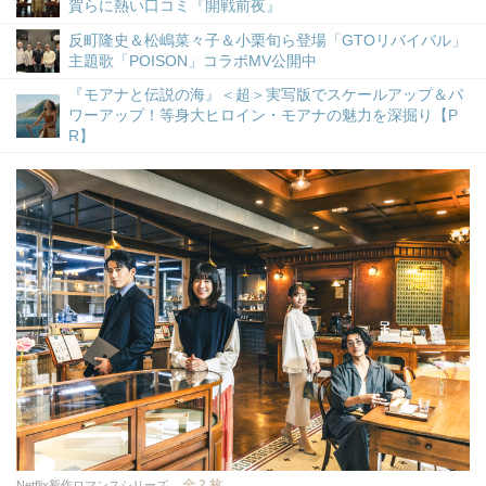
賀らに熱い口コミ『開戦前夜』
反町隆史＆松嶋菜々子＆小栗旬ら登場「GTOリバイバル」
主題歌「POISON」コラボMV公開中
『モアナと伝説の海』＜超＞実写版でスケールアップ＆パ
ワーアップ！等身大ヒロイン・モアナの魅力を深掘り【P
R】
全 2 枚
Netflix新作ロマンスシリーズ