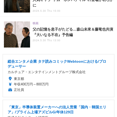
に
2024.5.30 Thu 15:00
映画
父の記憶を息子がたどる…森山未來＆藤竜也共演
『大いなる不在』予告編
2024.5.30 Thu 13:00
総合エンタメ企業 タテ読みコミックWebtoonにおける/プロ
デューサー
カルチュア・エンタテインメントグループ株式会社
東京都
年収400万円～800万円
正社員
「東京」半導体装置メーカーへの法人営業「国内・韓国エリ
ア」/プライム上場アズビルG/年休129日