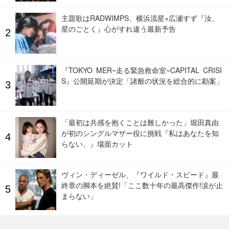
主題歌はRADWIMPS、横浜流星×広瀬すず『汝、
星のごとく』心がすれ違う最新予告
『TOKYO MER~走る緊急救命室~CAPITAL CRISI
S』公開延期が決定「諸般の状況を総合的に勘案」
「最初は共感を抱くことは難しかった」堀田真由
が初のシングルマザー役に挑戦『私はあなたを知
らない、』場面カット
ヴィン・ディーゼル、『ワイルド・スピード』最
終章の脚本を絶賛!「ここ数十年の最高傑作!涙が止
まらない」