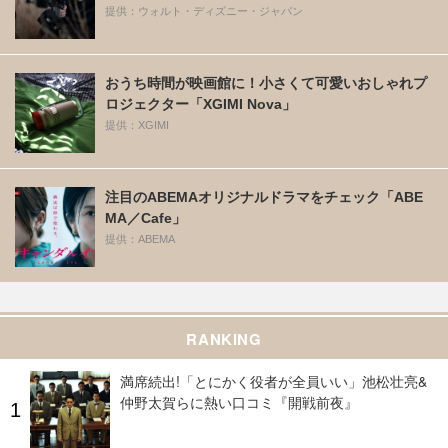
提供：ウォルト・ディズニー・ジャパン
おうち時間が映画館に！小さくて可愛いおしゃれプ
ロジェクター「XGIMI Nova」
提供：XGIMI
注目のABEMAオリジナルドラマをチェック「ABE
MA／Cafe」
提供：ABEMA
RANKING
満席続出!「とにかく役者が全員いい」池松壮亮&
仲野太賀らに熱い口コミ『開戦前夜』