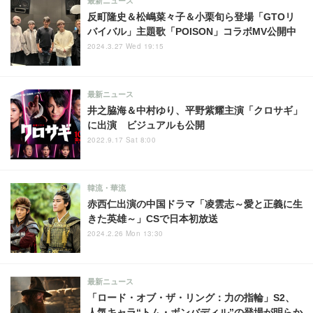
最新ニュース
反町隆史＆松嶋菜々子＆小栗旬ら登場「GTOリ
バイバル」主題歌「POISON」コラボMV公開中
2024.3.27 Wed 19:15
最新ニュース
井之脇海＆中村ゆり、平野紫耀主演「クロサギ」
に出演 ビジュアルも公開
2022.9.17 Sat 8:00
韓流・華流
赤西仁出演の中国ドラマ「凌雲志～愛と正義に生
きた英雄～」CSで日本初放送
2024.2.26 Mon 13:30
最新ニュース
「ロード・オブ・ザ・リング：力の指輪」S2、
人気キャラ“トム・ボンバディル”の登場が明らか