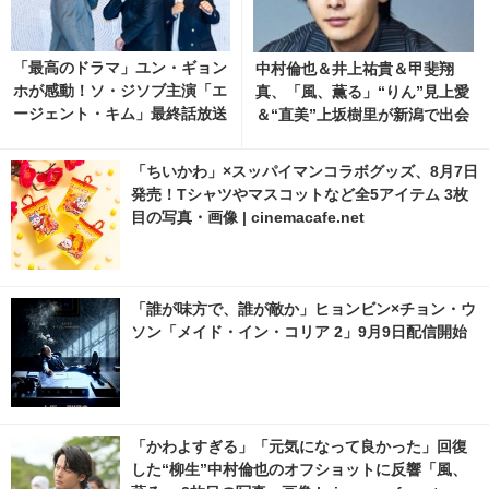
「最高のドラマ」ユン・ギョン
中村倫也＆井上祐貴＆甲斐翔
ホが感動！ソ・ジソブ主演「エ
真、「風、薫る」“りん”見上愛
ージェント・キム」最終話放送
＆“直美”上坂樹里が新潟で出会
記念パーティーの裏側の映像解
う人々に
禁
「ちいかわ」×スッパイマンコラボグッズ、8月7日
発売！Tシャツやマスコットなど全5アイテム 3枚
目の写真・画像 | cinemacafe.net
「誰が味方で、誰が敵か」ヒョンビン×チョン・ウ
ソン「メイド・イン・コリア 2」9月9日配信開始
「かわよすぎる」「元気になって良かった」回復
した“柳生”中村倫也のオフショットに反響「風、