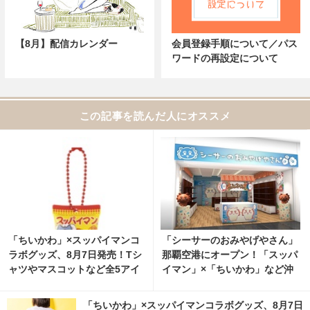
【8月】配信カレンダー
会員登録手順について／パス
ワードの再設定について
この記事を読んだ人にオススメ
「ちいかわ」×スッパイマンコ
「シーサーのおみやげやさん」
ラボグッズ、8月7日発売！Tシ
那覇空港にオープン！「スッパ
ャツやマスコットなど全5アイ
イマン」×「ちいかわ」など沖
テム 13枚目の写真・画像 | cin
縄にゆかりのある特別なアイテ
emacafe.net
ム多数
「ちいかわ」×スッパイマンコラボグッズ、8月7日