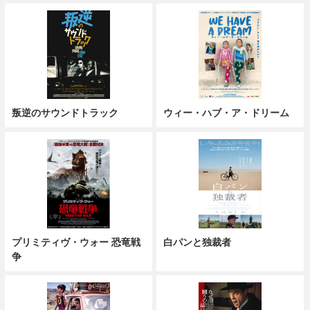
叛逆のサウンドトラック
ウィー・ハブ・ア・ドリーム
プリミティヴ・ウォー 恐竜戦
白パンと独裁者
争