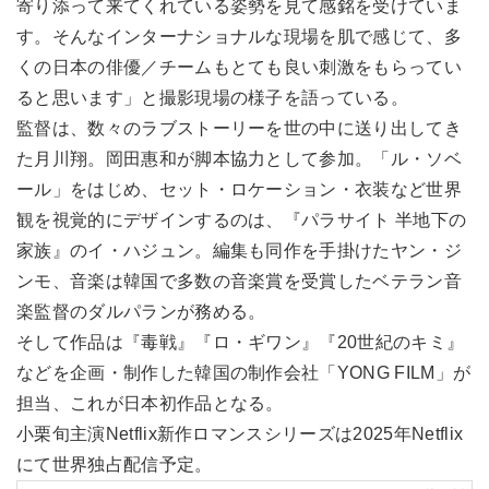
寄り添って来てくれている姿勢を見て感銘を受けていま
す。そんなインターナショナルな現場を肌で感じて、多
くの日本の俳優／チームもとても良い刺激をもらってい
ると思います」と撮影現場の様子を語っている。
監督は、数々のラブストーリーを世の中に送り出してき
た月川翔。岡田惠和が脚本協力として参加。「ル・ソベ
ール」をはじめ、セット・ロケーション・衣装など世界
観を視覚的にデザインするのは、『パラサイト 半地下の
家族』のイ・ハジュン。編集も同作を手掛けたヤン・ジ
ンモ、音楽は韓国で多数の音楽賞を受賞したベテラン音
楽監督のダルパランが務める。
そして作品は『毒戦』『ロ・ギワン』『20世紀のキミ』
などを企画・制作した韓国の制作会社「YONG FILM」が
担当、これが日本初作品となる。
小栗旬主演Netflix新作ロマンスシリーズは2025年Netflix
にて世界独占配信予定。