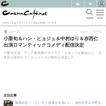
search
menu
※本サイトはアフィリエイト広告を利用しています
2024.5.31 Fri 8:00
スクープ
小栗旬＆ハン・ヒョジュ＆中村ゆり＆赤西仁
出演ロマンティックコメディ配信決定
小栗旬主演、アジア最高峰のキャスト・スタッフが集結した、日
本発の新作ロマンスシリーズの制作が決定した。
注目記事
満席続出！「とにかく役者が全員いい」池松壮亮＆仲野太