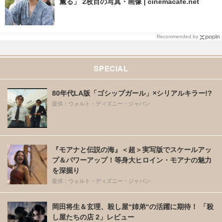
薫る」 2枚目の写真・画像 | cinemacafe.net
Recommended by
SPECIAL
80年代LA版「ゴシップガール」×シリアルキラー!?
提供：ウォルト・ディズニー・ジャパン
『モアナと伝説の海』＜超＞実写版でスケールアッ
プ＆パワーアップ！等身大ヒロイン・モアナの魅力
を深掘り
提供：ウォルト・ディズニー・ジャパン
岡田将生＆玄理、殺し屋“姉弟“の活躍に期待！ 「殺
し屋たちの店 2」レビュー