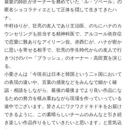
最愛の師匠がオーナーを務めていた「ル・ソベール」の
匿名ショコラティエとして正体を隠して生きてきたハ
ナ。
中村ゆりが、壮亮の友人であり主治医、のちにハナのカ
ウンセリングも担当する精神科医で、アルコール依存症
で恋愛に難ありなアイリーン役。赤西仁が、ハナが密か
に思いを寄せる相手で、壮亮の学生時代からの友人で行
きつけのバー「ブラッシュ」のオーナー・高田寛を演じ
る。
小栗さんは「今現在は日本と韓国という二ヶ国において
の表現の違いや、言葉の感覚などをみんなで細かく確
認・相談をしながら、最後の最後までより良い作品にな
るための努力を積み重ねながら現場を作っていっている
途中でございます。皆さんにワクワクドキドキをお届け
できるように、この素晴らしいチームのみんなと引き続
き楽しい作品作りをしていきたいと思います」と意気込