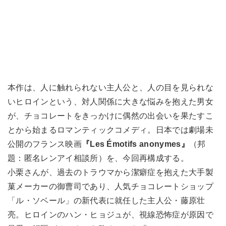
本作は、人に触れられない主人公と、人の目を見られな
いヒロインという、対人関係に大きな悩みを抱えた男女
が、チョコレートをきっかけに偶然の出会いを果たすこ
とから始まるロマンティックコメディ。日本では劇場未
公開のフランス映画
『Les Émotifs anonymes』
（邦
題：匿名レンアイ相談所）を、今回再構成する。
小栗さんが、過去のトラウマから潔癖症を抱えた大手製
菓メーカーの御曹司であり、人気チョコレートショップ
「ル・ソベール」の新代表に就任した主人公・藤原壮
亮。ヒロインのハン・ヒョジュが、視線恐怖症が原因で