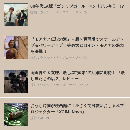
80年代LA版「ゴシップガール」×シリアルキラー!?
提供：ウォルト・ディズニー・ジャパン
『モアナと伝説の海』＜超＞実写版でスケールアッ
プ＆パワーアップ！等身大ヒロイン・モアナの魅力
を深掘り
提供：ウォルト・ディズニー・ジャパン
岡田将生＆玄理、殺し屋“姉弟“の活躍に期待！ 「殺
し屋たちの店 2」レビュー
提供：ウォルト・ディズニー・ジャパン
おうち時間が映画館に！小さくて可愛いおしゃれプ
ロジェクター「XGIMI Nova」
提供：XGIMI