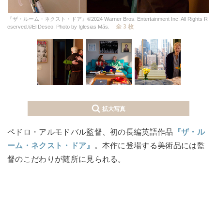
『ザ・ルーム・ネクスト・ドア』©2024 Warner Bros. Entertainment Inc. All Rights R
全 3 枚
eserved.©El Deseo. Photo by Iglesias Más.
拡大写真
ペドロ・アルモドバル監督、初の長編英語作品
『ザ・ル
ーム・ネクスト・ドア』
。本作に登場する美術品には監
督のこだわりが随所に見られる。