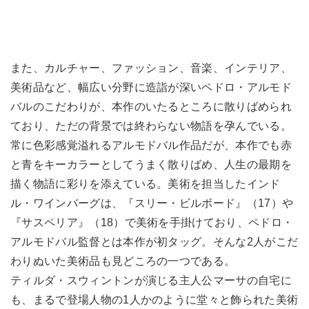
また、カルチャー、ファッション、音楽、インテリア、
美術品など、幅広い分野に造詣が深いペドロ・アルモド
バルのこだわりが、本作のいたるところに散りばめられ
ており、ただの背景では終わらない物語を孕んでいる。
常に色彩感覚溢れるアルモドバル作品だが、本作でも赤
と青をキーカラーとしてうまく散りばめ、人生の最期を
描く物語に彩りを添えている。美術を担当したインド
ル・ワインバーグは、『スリー・ビルボード』（17）や
『サスペリア』（18）で美術を手掛けており、ペドロ・
アルモドバル監督とは本作が初タッグ。そんな2人がこだ
わりぬいた美術品も見どころの一つである。
ティルダ・スウィントンが演じる主人公マーサの自宅に
も、まるで登場人物の1人かのように堂々と飾られた美術