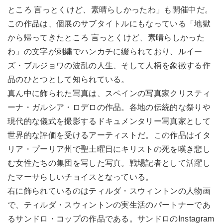
ところ 言っとくけど、素晴らしかったわ」も開催中だ。
この作品は、個展のサブタイトルにもなっている「地獄
から帰ってきたところ 言っとくけど、素晴らしかった
わ」の文字が刺繍でハンカチに綴られており、ルイー
ズ・ブルジョワの波乱の人生、そして人柄を象徴する作
品のひとつとして知られている。
真ん中に飾られた写真は、スペインの写真家クリスティ
ーナ・ガルシア・ロデロの作品。各地の伝統的な祭りや
現代的な儀式を撮影するドキュメンタリー写真家として
世界的な評価を受けるアーティストだ。この作品はイタ
リア・プーリア州で聖土曜日にキリストの死を嘆き悲し
む女性たちの集団を写した写真。戦場記者として活躍し
たマーサらしいチョイスとなっている。
右に飾られているのはティルダ・スウィントンの人物画
で、ティルダ・スウィントンの実生活のパートナーであ
るサンドロ・コップの作品である。サンドロのInstagram