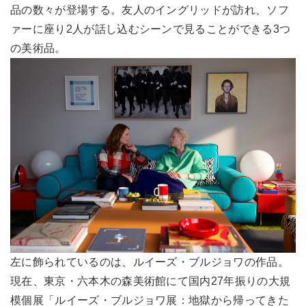
品の数々が登場する。友人のイングリッドが訪れ、ソフ
ァーに座り2人が話し込むシーンで見ることができる3つ
の美術品。
左に飾られているのは、ルイーズ・ブルジョワの作品。
現在、東京・六本木の森美術館にて国内27年振りの大規
模個展「ルイーズ・ブルジョワ展：地獄から帰ってきた