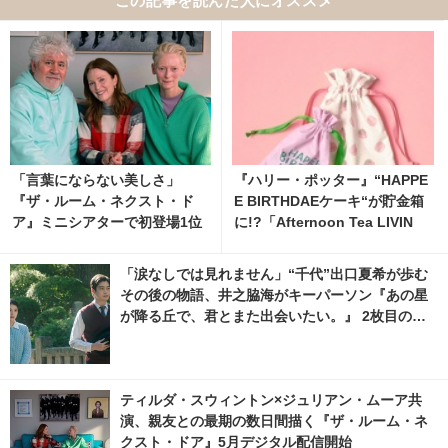
「言葉にならない美しさ」
『ハリー・ポッター』“HAPPE
『ザ・ルーム・ネクスト・ド
E BIRTHDAEケーキ“が貯金箱
ア』ミニシアターで初登場1位
に!?「Afternoon Tea LIVIN
G」7月22日から発売開始 4枚
目の写真・画像 | cinemacafe.
「涙なしでは見れません」“千代”出口夏希が歩む
net
その後の物語、井之脇海がキーパーソン『あの星
が降る丘で、君とまた出会いたい。』 2枚目の写
真・画像 | cinemacafe.net
ティルダ・スウィントン×ジュリアン・ムーア共
演、親友との最期の数日間描く『ザ・ルーム・ネ
クスト・ドア』5月デジタル配信開始