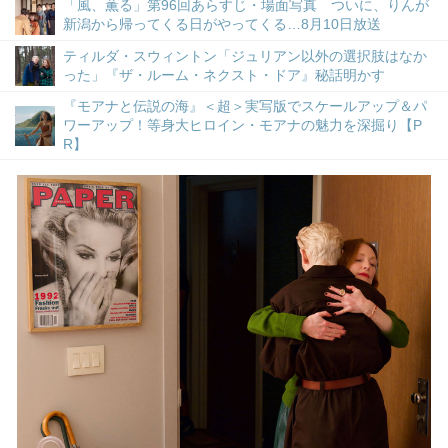
「風、薫る」第96回あらすじ・場面写真 ついに、りんが
新潟から帰ってくる日がやってくる…8月10日放送
ティルダ・スウィントン「ジュリアン以外の選択肢はなか
った」『ザ・ルーム・ネクスト・ドア』秘話明かす
『モアナと伝説の海』＜超＞実写版でスケールアップ＆パ
ワーアップ！等身大ヒロイン・モアナの魅力を深掘り【P
R】