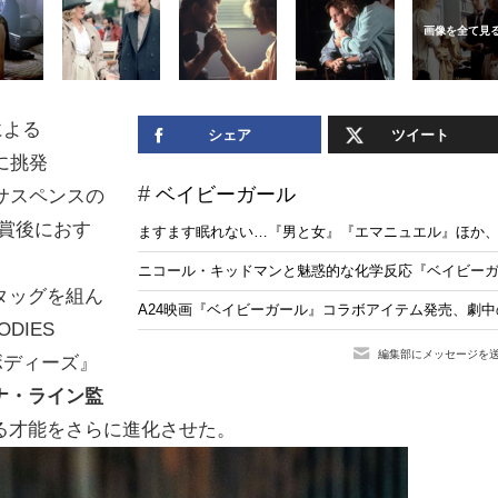
による
シェア
ツイート
に挑発
ベイビーガール
・サスペンスの
賞後におす
ますます眠れない…『男と女』『エマニュエル』ほか、
ニコール・キッドマンと魅惑的な化学反応『ベイビー
タッグを組ん
A24映画『ベイビーガール』コラボアイテム発売、劇
DIES
編集部にメッセージを
・ボディーズ』
ナ・ライン監
る才能をさらに進化させた。