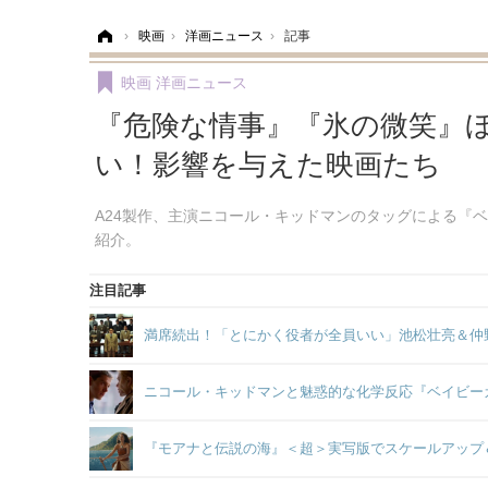
ホーム
›
映画
›
洋画ニュース
›
記事
映画
洋画ニュース
『危険な情事』『氷の微笑』
い！影響を与えた映画たち
A24製作、主演ニコール・キッドマンのタッグによる『
紹介。
注目記事
満席続出！「とにかく役者が全員いい」池松壮亮＆仲
ニコール・キッドマンと魅惑的な化学反応『ベイビー
『モアナと伝説の海』＜超＞実写版でスケールアップ