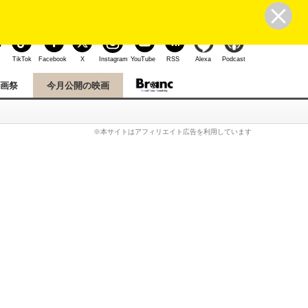
ユーザー登録
ログイン
こんにちは、ゲストさん
TikTok
Facebook
X
Instagram
YouTube
RSS
Alexa
Podcast
映画祭
今月公開の映画
※本サイトはアフィリエイト広告を利用しています