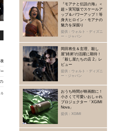
『モアナと伝説の海』＜
超＞実写版でスケールア
ップ＆パワーアップ！等
身大ヒロイン・モアナの
魅力を深掘り
提供：ウォルト・ディズニ
ー・ジャパン
岡田将生＆玄理、殺し
屋“姉弟“の活躍に期待！
「殺し屋たちの店 2」レ
夜中にこっそり見たい愛の解放を描く作品5選
ビュー
ガール』ハリス・ディキンソンに注目
提供：ウォルト・ディズニ
ー・ジャパン
中のハイヒールや犬がモチーフに
おうち時間が映画館に！
送る
小さくて可愛いおしゃれ
プロジェクター「XGIMI
Nova」
提供：XGIMI