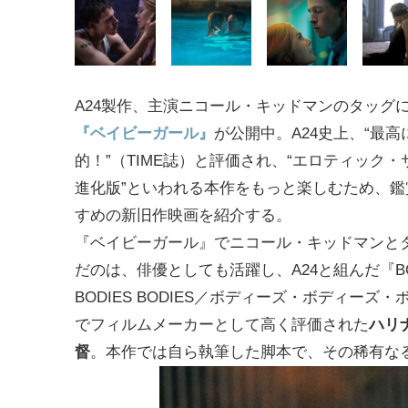
A24製作、主演ニコール・キッドマンのタッグ
『ベイビーガール』
が公開中。A24史上、“最高
的！”（TIME誌）と評価され、“エロティック
進化版”といわれる本作をもっと楽しむため、鑑
すめの新旧作映画を紹介する。
『ベイビーガール』でニコール・キッドマンと
だのは、俳優としても活躍し、A24と組んだ『BO
BODIES BODIES／ボディーズ・ボディーズ
でフィルムメーカーとして高く評価された
ハリ
督
。本作では自ら執筆した脚本で、その稀有な