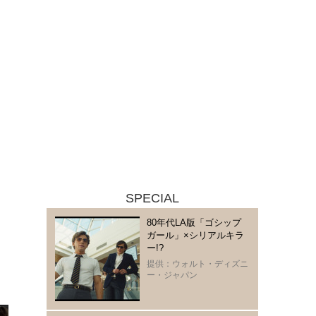
SPECIAL
80年代LA版「ゴシップ
ガール」×シリアルキラ
ー!?
提供：ウォルト・ディズニ
ー・ジャパン