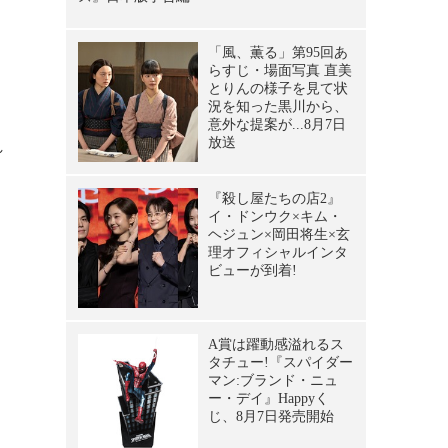
て
と
れ
と