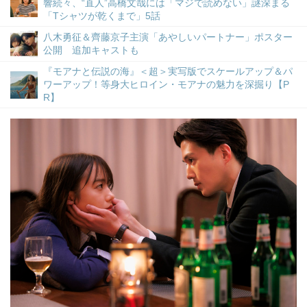
響続々、“直人”高橋文哉には「マジで読めない」謎深まる
「Tシャツが乾くまで」5話
八木勇征＆齊藤京子主演「あやしいパートナー」ポスター
公開 追加キャストも
『モアナと伝説の海』＜超＞実写版でスケールアップ＆パ
ワーアップ！等身大ヒロイン・モアナの魅力を深掘り【P
R】