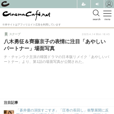
search
menu
※本サイトはアフィリエイト広告を利用しています
2025.4.14 Mon 18:45
スクープ
八木勇征＆齊藤京子の表情に注目「あやしい
パートナー」場面写真
チ・チャンウク主演の韓国ドラマの日本版リメイク「あやしいパ
ートナー」より、第1話の場面写真が公開された。
注目記事
「蒼井優の演技すごすぎ」「圧巻の長回し」衝撃展開に反