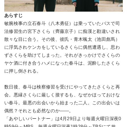
あらすじ
敏腕検事の立石春斗（八木勇征）は乗っていたバスで司
法修習生の宮下さくら（齊藤京子）に痴漢と勘違いされ
散々な目に合う。その後、彼氏・青木颯太（池田彪馬）
に浮気されケンカをしているさくらに偶然遭遇し、思わ
ずさくらを助けてしまった。それがきっかけでさくらの
ヤケ酒に付き合うハメになった春斗は、泥酔したさくら
に押し倒される。
数日後、春斗は検察修習を受けにやってきたさくらと再
会。悪縁さくらに厳しく接するも、なぜかほっておけな
い春斗。最悪の出会いから始まった二人。この出会いは
偶然？それとも必然なのか――。
「あやしいパートナー」は4月29日より毎週火曜日深夜0
時59分～MBS、毎週火曜日深夜1時28分～TBSにて放