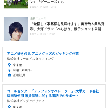
ン』『グーニーズ』も
2025.4.14 Mon 12:45
最新ニュース
「覚悟して家基様を見届けます」奥智哉＆眞島秀
和、大河ドラマ「べらぼう」親子ショット公開
2025.4.12 Sat 16:00
アニメ好き必見 アニメグッズのピッキング作業
株式会社ワールドスタッフィング
東京都
時給1,400円～
派遣社員
コールセンター「テレフォンオペレーター」/大手カード会社
韓国語使用 家賃保証に関する電話でのサポート
株式会社ビッグアビリティ
東京都