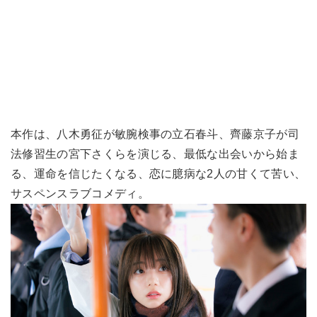
本作は、八木勇征が敏腕検事の立石春斗、齊藤京子が司
法修習生の宮下さくらを演じる、最低な出会いから始ま
る、運命を信じたくなる、恋に臆病な2人の甘くて苦い、
サスペンスラブコメディ。