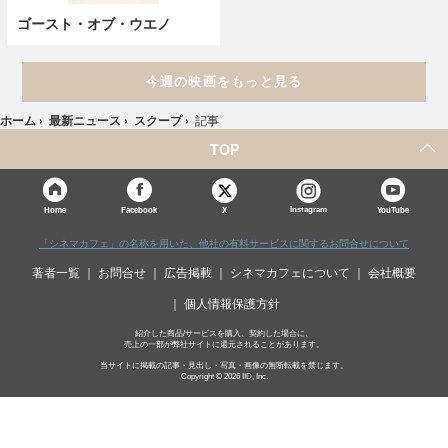
ゴースト・オブ・ウエノ
今週の映画をもっと見る
ホーム
›
最新ニュース
›
スクープ
›
記事
TOP
X
Home
Facebook
Instagram
YouTube
「シネマカフェ」の名称を用いた、他社の有料サービスに関するお問合せについて
著者一覧
お問合せ
広告掲載
シネマカフェについて
会社概要
個人情報保護方針
紹介した商品/サービスを購入、契約した場合に、
売上の一部が弊社サイトに還元されることがあります。
当サイトに掲載の記事・見出し・写真・画像の無断転載を禁じます。
Copyright © 2026 IID, Inc.