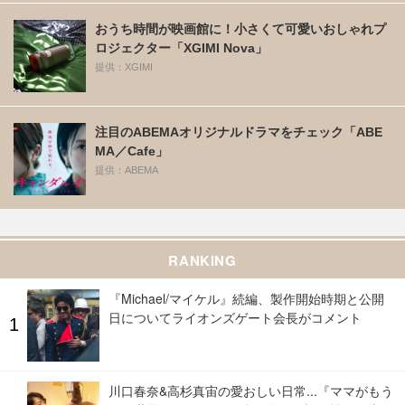
おうち時間が映画館に！小さくて可愛いおしゃれプ
ロジェクター「XGIMI Nova」
提供：XGIMI
注目のABEMAオリジナルドラマをチェック「ABE
MA／Cafe」
提供：ABEMA
RANKING
『Michael/マイケル』続編、製作開始時期と公開
日についてライオンズゲート会長がコメント
川口春奈&高杉真宙の愛おしい日常...『ママがもう