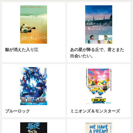
鯨が消えた入り江
あの星が降る丘で、君とまた
出会いたい。
ブルーロック
ミニオンズ＆モンスターズ