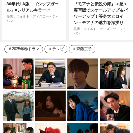
80年代LA版「ゴシップガー
『モアナと伝説の海』＜超＞
ル」×シリアルキラー!?
実写版でスケールアップ＆パ
ワーアップ！等身大ヒロイ
提供：ウォルト・ディズニー・ジャ
パン
ン・モアナの魅力を深掘り
提供：ウォルト・ディズニー・ジャ
パン
2025年春ドラマ
テレビ
齊藤京子