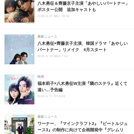
八木勇征＆齊藤京子主演「あやしいパートナー」
ポスター公開 追加キャストも
2025.3.31 Mon 19:30
最新ニュース
八木勇征×齊藤京子主演、韓国ドラマ「あやしい
パートナー」リメイク 4月スタート
2025.3.19 Wed 7:00
映画
福本莉子×八木勇征W主演『隣のステラ』近くて
遠い…予告編
2025.4.11 Fri 6:00
最新ニュース
ワーナー、『マインクラフト2』『ビートルジュ
ース3』の制作に向けて企画開発中『グレムリ