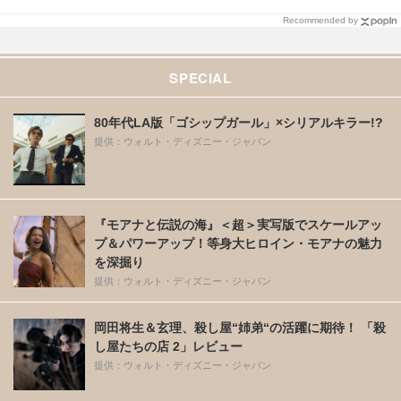
Recommended by
SPECIAL
80年代LA版「ゴシップガール」×シリアルキラー!?
提供：ウォルト・ディズニー・ジャパン
『モアナと伝説の海』＜超＞実写版でスケールアッ
プ＆パワーアップ！等身大ヒロイン・モアナの魅力
を深掘り
提供：ウォルト・ディズニー・ジャパン
岡田将生＆玄理、殺し屋“姉弟“の活躍に期待！ 「殺
し屋たちの店 2」レビュー
提供：ウォルト・ディズニー・ジャパン