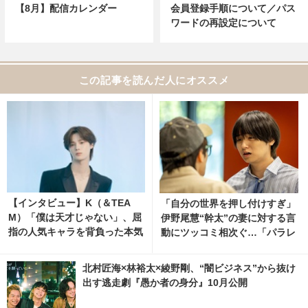
【8月】配信カレンダー
会員登録手順について／パス
ワードの再設定について
この記事を読んだ人にオススメ
【インタビュー】K（＆TEA
「自分の世界を押し付けすぎ」
M）「僕は天才じゃない」、屈
伊野尾慧“幹太”の妻に対する言
指の人気キャラを背負った本気
動にツッコミ相次ぐ…「パラレ
と覚悟 5枚目の写真・画像 | ci
ル夫婦」3話
nemacafe.net
北村匠海×林裕太×綾野剛、“闇ビジネス”から抜け
出す逃走劇『愚か者の身分』10月公開