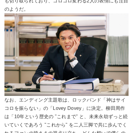
も切り取られており、コロコロ変わる2人の表情にも注目
のようだ。
なお、エンディング主題歌は、ロックバンド「神はサイ
コロを振らない」の「Lovey Dovey」に決定。柳田周作
は「10年という歴史の "これまで" と、未来永劫ずっと続
いていくであろう "これから" を二人三脚で共に歩んでく