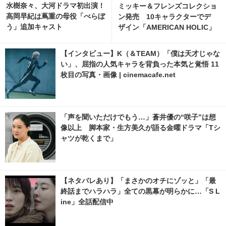
水樹奈々、大河ドラマ初出演！
ミッキー＆フレンズコレクショ
高岡早紀は蔦重の母役「べらぼ
ン発売 10キャラクターでデ
う」追加キャスト
ザイン「AMERICAN HOLIC」
【インタビュー】K（＆TEAM）「僕は天才じゃな
い」、屈指の人気キャラを背負った本気と覚悟 11
枚目の写真・画像 | cinemacafe.net
「声を聞いただけでもう…」蒼井優の“咲子”は想
像以上 脚本家・生方美久が語る金曜ドラマ「Tシ
ャツが乾くまで」
【ネタバレあり】「まさかのオチにゾッと」「最
終話までハラハラ」全ての黒幕が明らかに…「S L
ine」全話配信中