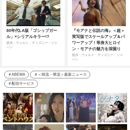
80年代LA版「ゴシップガー
『モアナと伝説の海』＜超＞
ル」×シリアルキラー!?
実写版でスケールアップ＆パ
ワーアップ！等身大ヒロイ
提供：ウォルト・ディズニー・ジャ
パン
ン・モアナの魅力を深掘り
提供：ウォルト・ディズニー・ジャ
パン
ABEMA
＜韓流・華流＞最新ニュース
配信サービス