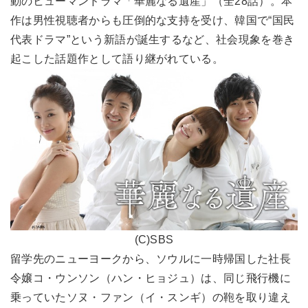
動のヒューマンドラマ「華麗なる遺産」（全28話）。本
作は男性視聴者からも圧倒的な支持を受け、韓国で“国民
代表ドラマ”という新語が誕生するなど、社会現象を巻き
起こした話題作として語り継がれている。
(C)SBS
留学先のニューヨークから、ソウルに一時帰国した社長
令嬢コ・ウンソン（ハン・ヒョジュ）は、同じ飛行機に
乗っていたソヌ・ファン（イ・スンギ）の鞄を取り違え