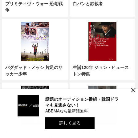
プリミティヴ・ウォー 恐竜戦
白パンと独裁者
争
バグダッド・メッシ 片足のサ
生誕120年 ジョン・ヒュース
ッカー少年
トン特集
×
話題のオーディション番組・韓国ドラ
マも見逃さない！
ABEMAなら最新話無料
詳しく見る
劇場版 ほんとうにあった怖い
THE BELDHAM/ベルダム
話～ゾクゾク変な間取り～