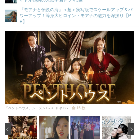
イドル熱演の人気学園ドラマ5選
『モアナと伝説の海』＜超＞実写版でスケールアップ＆パ
ワーアップ！等身大ヒロイン・モアナの魅力を深掘り【P
R】
全 15 枚
「ペントハウス」シーズン1～3 (C)SBS
‹