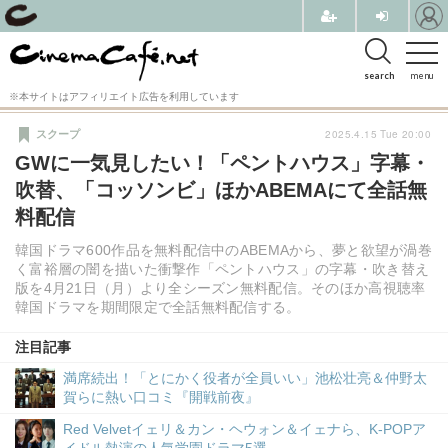
search
menu
※本サイトはアフィリエイト広告を利用しています
2025.4.15 Tue 20:00
スクープ
GWに一気見したい！「ペントハウス」字幕・
吹替、「コッソンビ」ほかABEMAにて全話無
料配信
韓国ドラマ600作品を無料配信中のABEMAから、夢と欲望が渦巻
く富裕層の闇を描いた衝撃作「ペントハウス」の字幕・吹き替え
版を4月21日（月）より全シーズン無料配信。そのほか高視聴率
韓国ドラマを期間限定で全話無料配信する。
注目記事
満席続出！「とにかく役者が全員いい」池松壮亮＆仲野太
賀らに熱い口コミ『開戦前夜』
Red Velvetイェリ＆カン・ヘウォン＆イェナら、K-POPア