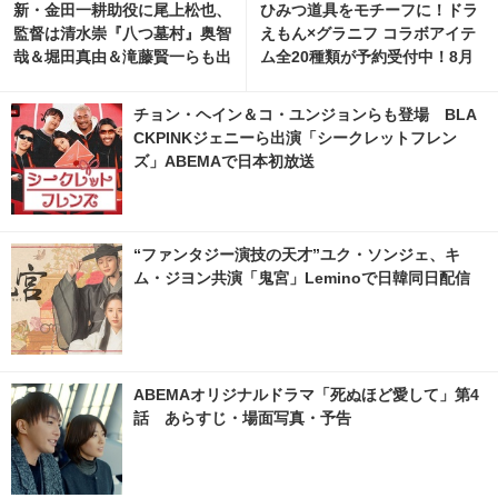
新・金田一耕助役に尾上松也、
ひみつ道具をモチーフに！ドラ
監督は清水崇『八つ墓村』奥智
えもん×グラニフ コラボアイテ
哉＆堀田真由＆滝藤賢一らも出
ム全20種類が予約受付中！8月
演
11日より発売
チョン・ヘイン＆コ・ユンジョンらも登場 BLA
CKPINKジェニーら出演「シークレットフレン
ズ」ABEMAで日本初放送
“ファンタジー演技の天才”ユク・ソンジェ、キ
ム・ジヨン共演「鬼宮」Leminoで日韓同日配信
ABEMAオリジナルドラマ「死ぬほど愛して」第4
話 あらすじ・場面写真・予告