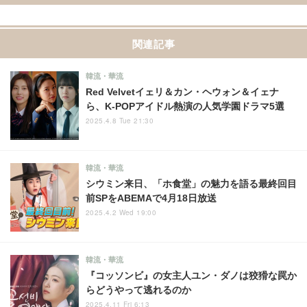
関連記事
韓流・華流
Red Velvetイェリ＆カン・ヘウォン＆イェナ
ら、K-POPアイドル熱演の人気学園ドラマ5選
2025.4.8 Tue 21:30
韓流・華流
シウミン来日、「ホ食堂」の魅力を語る最終回目
前SPをABEMAで4月18日放送
2025.4.2 Wed 19:00
韓流・華流
『コッソンビ』の女主人ユン・ダノは狡猾な罠か
らどうやって逃れるのか
2025.4.11 Fri 6:13