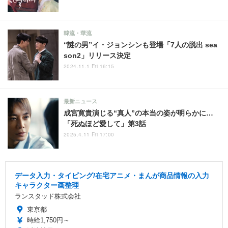
韓流・華流
“謎の男”イ・ジョンシンも登場「7人の脱出 sea
son2」リリース決定
2024.11.1 Fri 16:15
最新ニュース
成宮寛貴演じる“真人”の本当の姿が明らかに…
「死ぬほど愛して」第3話
2025.4.11 Fri 17:00
データ入力・タイピング/在宅アニメ・まんが商品情報の入力
キャラクター画整理
ランスタッド株式会社
東京都
時給1,750円～