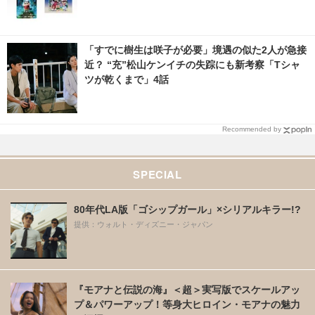
「すでに樹生は咲子が必要」境遇の似た2人が急接
近？ “充”松山ケンイチの失踪にも新考察「Tシャ
ツが乾くまで」4話
Recommended by
SPECIAL
80年代LA版「ゴシップガール」×シリアルキラー!?
提供：ウォルト・ディズニー・ジャパン
『モアナと伝説の海』＜超＞実写版でスケールアッ
プ＆パワーアップ！等身大ヒロイン・モアナの魅力