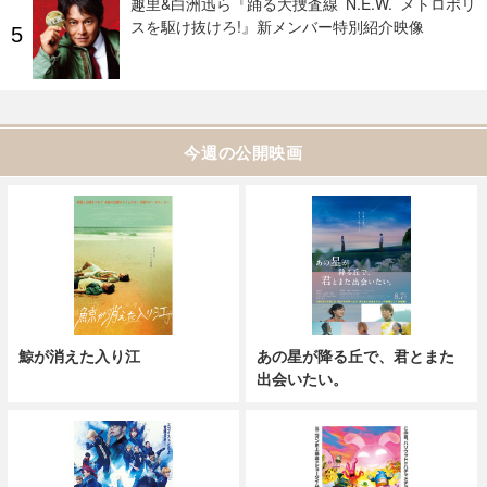
趣里&白洲迅ら『踊る大捜査線 N.E.W. メトロポリ
スを駆け抜けろ!』新メンバー特別紹介映像
今週の公開映画
鯨が消えた入り江
あの星が降る丘で、君とまた
出会いたい。