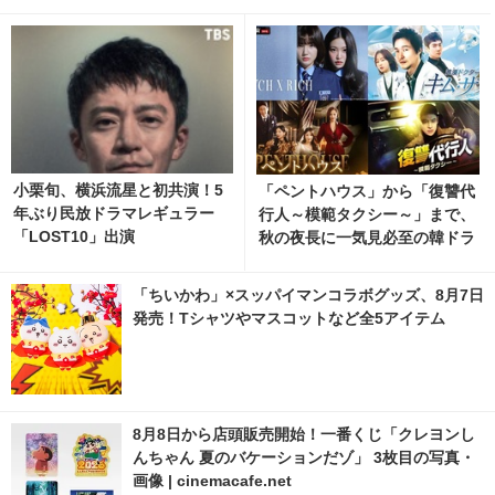
小栗旬、横浜流星と初共演！5
「ペントハウス」から「復讐代
年ぶり民放ドラマレギュラー
行人～模範タクシー～」まで、
「LOST10」出演
秋の夜長に一気見必至の韓ドラ
5選
「ちいかわ」×スッパイマンコラボグッズ、8月7日
発売！Tシャツやマスコットなど全5アイテム
8月8日から店頭販売開始！一番くじ「クレヨンし
んちゃん 夏のバケーションだゾ」 3枚目の写真・
画像 | cinemacafe.net