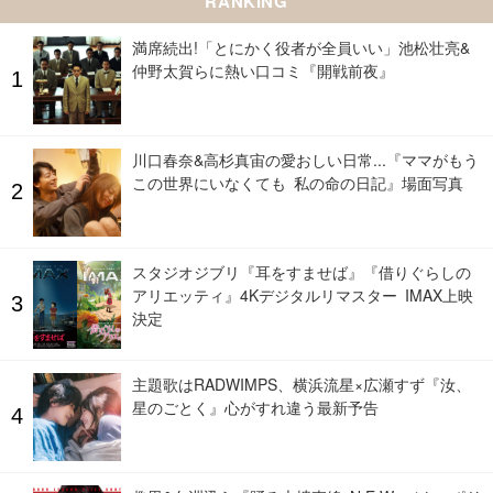
RANKING
満席続出!「とにかく役者が全員いい」池松壮亮&
仲野太賀らに熱い口コミ『開戦前夜』
川口春奈&高杉真宙の愛おしい日常...『ママがもう
この世界にいなくても 私の命の日記』場面写真
スタジオジブリ『耳をすませば』『借りぐらしの
アリエッティ』4Kデジタルリマスター IMAX上映
決定
主題歌はRADWIMPS、横浜流星×広瀬すず『汝、
星のごとく』心がすれ違う最新予告