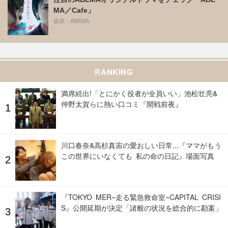
MA／Cafe」
提供：ABEMA
RANKING
満席続出!「とにかく役者が全員いい」池松壮亮&
仲野太賀らに熱い口コミ『開戦前夜』
川口春奈&高杉真宙の愛おしい日常...『ママがもう
この世界にいなくても 私の命の日記』場面写真
『TOKYO MER~走る緊急救命室~CAPITAL CRISI
S』公開延期が決定「諸般の状況を総合的に勘案」