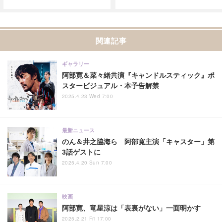
関連記事
ギャラリー
阿部寛＆菜々緒共演『キャンドルスティック』ポ
スタービジュアル・本予告解禁
2025.4.23 Wed 7:00
最新ニュース
のん＆井之脇海ら 阿部寛主演「キャスター」第
3話ゲストに
2025.4.20 Sun 7:00
映画
阿部寛、竜星涼は「表裏がない」一面明かす
2025.2.21 Fri 17:00