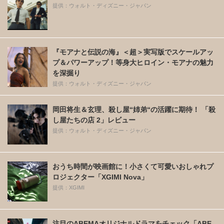
提供：ウォルト・ディズニー・ジャパン
『モアナと伝説の海』＜超＞実写版でスケールアッ
プ＆パワーアップ！等身大ヒロイン・モアナの魅力
を深掘り
提供：ウォルト・ディズニー・ジャパン
岡田将生＆玄理、殺し屋“姉弟“の活躍に期待！ 「殺
し屋たちの店 2」レビュー
提供：ウォルト・ディズニー・ジャパン
おうち時間が映画館に！小さくて可愛いおしゃれプ
ロジェクター「XGIMI Nova」
提供：XGIMI
注目のABEMAオリジナルドラマをチェック「ABE