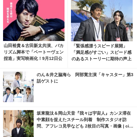
山田裕貴＆古田新太共演、バカ
「緊張感漂うスピード展開」
リズム脚本で「ベートーヴェン
「満足感がすごい」スピード感
捏造」実写映画化！9月12日公
のあるストーリーに期待の声上
開
がる…「キャスター」1話
のん＆井之脇海ら 阿部寛主演「キャスター」第3
話ゲストに
坂東龍汰＆岡山天音『我々は宇宙人』カンヌ滞在
中素顔を捉えたスチール到着 制作スタジオ訪
問、アフレコ見学なども 2枚目の写真・画像 | cin
emacafe.net