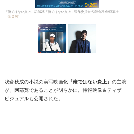
『俺ではない炎上』Ⓒ2025「俺ではない炎上」製作委員会 Ⓒ浅倉秋成/双葉社
全 2 枚
浅倉秋成の小説の実写映画化
『俺ではない炎上』
の主演
が、阿部寛であることが明らかに。特報映像＆ティザー
ビジュアルも公開された。