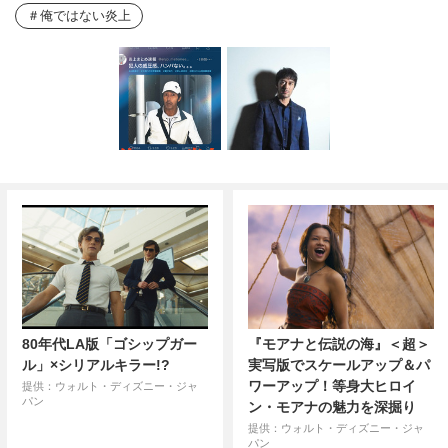
俺ではない炎上
80年代LA版「ゴシップガー
『モアナと伝説の海』＜超＞
ル」×シリアルキラー!?
実写版でスケールアップ＆パ
ワーアップ！等身大ヒロイ
提供：ウォルト・ディズニー・ジャ
パン
ン・モアナの魅力を深掘り
提供：ウォルト・ディズニー・ジャ
パン