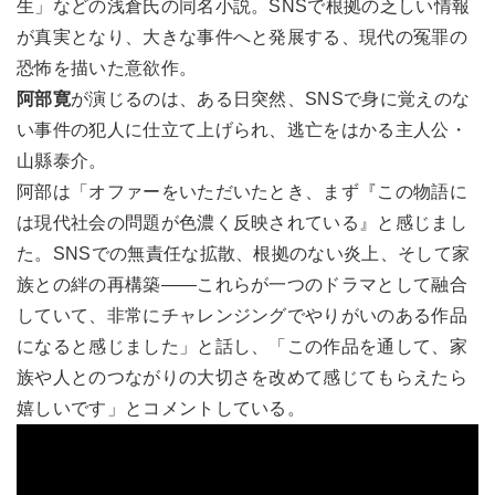
生」などの浅倉氏の同名小説。SNSで根拠の乏しい情報
が真実となり、大きな事件へと発展する、現代の冤罪の
恐怖を描いた意欲作。
阿部寛
が演じるのは、ある日突然、SNSで身に覚えのな
い事件の犯人に仕立て上げられ、逃亡をはかる主人公・
山縣泰介。
阿部は「オファーをいただいたとき、まず『この物語に
は現代社会の問題が色濃く反映されている』と感じまし
た。SNSでの無責任な拡散、根拠のない炎上、そして家
族との絆の再構築――これらが一つのドラマとして融合
していて、非常にチャレンジングでやりがいのある作品
になると感じました」と話し、「この作品を通して、家
族や人とのつながりの大切さを改めて感じてもらえたら
嬉しいです」とコメントしている。