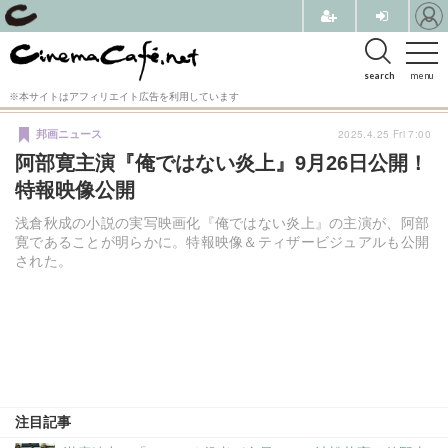
search
menu
※本サイトはアフィリエイト広告を利用しています
2025.4.25 Fri 7:00
邦画ニュース
阿部寛主演『俺ではない炎上』9月26日公開！
特報映像公開
浅倉秋成の小説の実写映画化『俺ではない炎上』の主演が、阿部
寛であることが明らかに。特報映像＆ティザービジュアルも公開
された。
注目記事