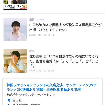
最新ニュース
山口紗弥加＆小関裕太＆恒松祐里＆満島真之介が
出演「ひとりでしにたい」
2025.4.24 Thu 16:15
映画
佐野晶哉は「いつも自然体でその場にいてくれ
た」監督も絶賛『か「」く「」し「」ご「」と
「』
2025.4.24 Thu 12:30
韓国ファッションブランドの入店交渉・オンボーディング/ブ
ランクOK/研修あり/主婦・主夫歓迎/昇給あり/急募
株式会社シックスティーパーセント
東京都