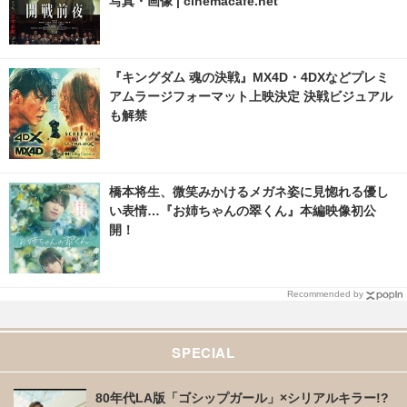
写真・画像 | cinemacafe.net
『キングダム 魂の決戦』MX4D・4DXなどプレミ
アムラージフォーマット上映決定 決戦ビジュアル
も解禁
橋本将生、微笑みかけるメガネ姿に見惚れる優し
い表情…『お姉ちゃんの翠くん』本編映像初公
開！
Recommended by
SPECIAL
80年代LA版「ゴシップガール」×シリアルキラー!?