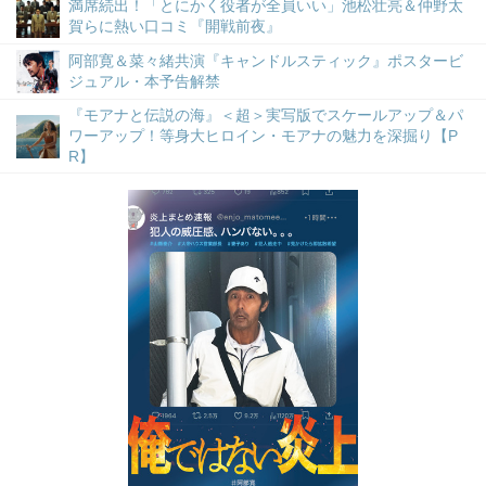
満席続出！「とにかく役者が全員いい」池松壮亮＆仲野太
賀らに熱い口コミ『開戦前夜』
阿部寛＆菜々緒共演『キャンドルスティック』ポスタービ
ジュアル・本予告解禁
『モアナと伝説の海』＜超＞実写版でスケールアップ＆パ
ワーアップ！等身大ヒロイン・モアナの魅力を深掘り【P
R】