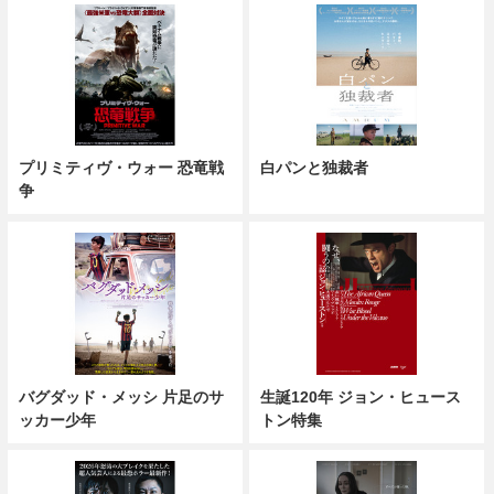
プリミティヴ・ウォー 恐竜戦
白パンと独裁者
争
バグダッド・メッシ 片足のサ
生誕120年 ジョン・ヒュース
ッカー少年
トン特集