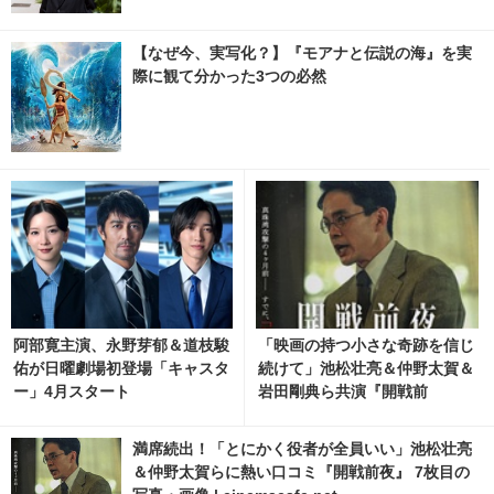
【なぜ今、実写化？】『モアナと伝説の海』を実
際に観て分かった3つの必然
阿部寛主演、永野芽郁＆道枝駿
「映画の持つ小さな奇跡を信じ
佑が日曜劇場初登場「キャスタ
続けて」池松壮亮＆仲野太賀＆
ー」4月スタート
岩田剛典ら共演『開戦前
夜』“完全版”として7月31日公
開
満席続出！「とにかく役者が全員いい」池松壮亮
＆仲野太賀らに熱い口コミ『開戦前夜』 7枚目の